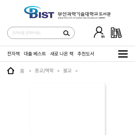
전자책
대출 베스트
새로 나온 책
추천도서
홈
종교/역학
불교