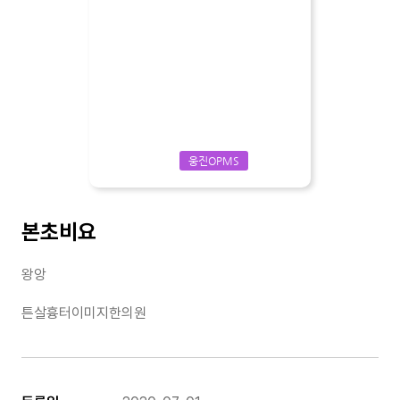
웅진OPMS
본초비요
왕앙
튼살흉터이미지한의원