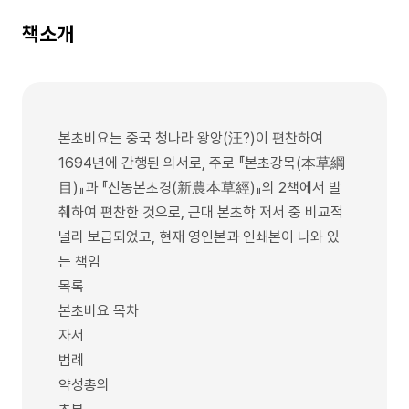
책소개
본초비요는 중국 청나라 왕앙(汪?)이 편찬하여
1694년에 간행된 의서로, 주로 『본초강목(本草綱
目)』과 『신농본초경(新農本草經)』의 2책에서 발
췌하여 편찬한 것으로, 근대 본초학 저서 중 비교적
널리 보급되었고, 현재 영인본과 인쇄본이 나와 있
는 책임
목록
본초비요 목차
자서
범례
약성총의