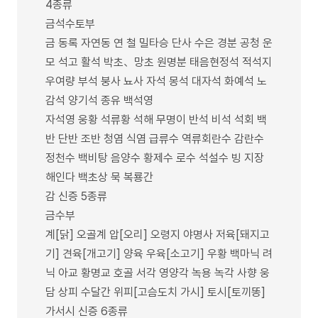
4종류
금석수토부
금 동록 자연동 연 철 밀타승 단사 수은 경분 공청 운
모 석고 활석 박초、망초 원명분 태음현정석 적석지
우여량 부석 붕사 뇨사 자석 몽석 대자석 화예석 노
감석 양기석 종유 백석영
자석영 웅황 석류황 석해 무명이 반석 비석 석회 백
반 단반 조반 청염 식염 급류수 역류회란수 감란수
정천수 백비탕 음양수 황제수 로수 석설수 빙 지장
해인다 백초상 묵 복룡간
감 신증 5종류
금수부
계[닭] 오골계 압[오리] 오령지 야명사 저육[돼지고
기] 견육[개고기] 양육 우육[소고기] 우황 백마닉 려
닉 아교 황명교 호골 서각 영양각 녹용 녹각 사향 웅
담 상피 수달간 위피[고슴도치 가시] 토시[토끼똥]
가서시 신증 6종류