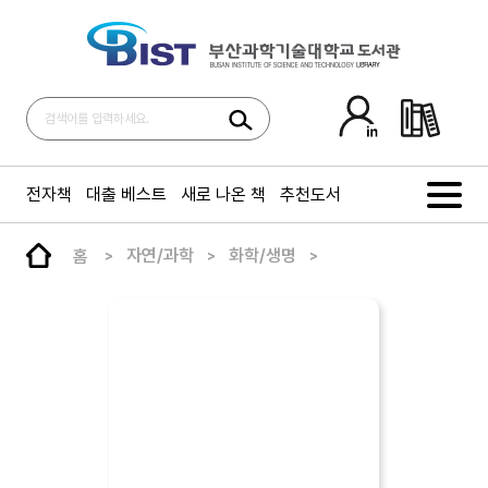
전자책
대출 베스트
새로 나온 책
추천도서
홈
자연/과학
화학/생명