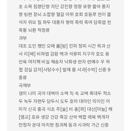
초 소목 침향단향 자단 강진향 정향 유향 몰약 풍지
향 빙편 장뇌 소합향 혈갈 아위 호회 호동루 천이 몰
석자 위모 칠 파두 대풍자 형력 죽력 죽여 담죽엽 천
죽황 뇌환 적정류
과부
대조 도인 행인 오매 률[밤] 진피 청피 시간 목과 산
사 리[배] 비파엽 감람 백과 석류피 지구자 호도 용
안육 여지핵 비실 해송자 낙화생 련자 련예수 우 하
협 검실 감자[사탕수수] 발제 릉 서과[수박] 신증 9
종류
곡채부
갱미 나미 곡아 대맥아 소맥 직 속 교맥 흑대두 적소
두 녹두 자편두 담두시 도두 호마 대마인 의이인 어
미각 신곡 홍곡 식초 주[술] 비 총[파] 대산[마늘] 해
[염교] 호유 생강 건강 흑강 산약 백합 래복 백개자
만청자 운대 마치현 첨과체 동과 사과락 가근 신증