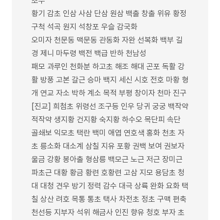
초부
황기 감초 인삼 사삼 단삼 원삼 백출 창출 위유 황정
구척 석곡 원지 석창포 우슬 감국화
오미자 천문동 맥문동 관동화 자완 선복화 백부 길
경 제니 마두령 백전 백급 반하 천남성
패모 과루인 천화분 하고초 해조 해대 곤포 독활 강
활 방풍 고본 갈근 승마 백지 세신 시호 전호 마황 형
개 연교 자소 박하 계소 목적 부평 창이자 천마 진구
[진교] 희첨초 위령선 조구등 인우 당귀 궁궁 백작약
적작약 생지황 건지황 숙지황 하수오 목단피 속단
골쇄보 익모초 택란 백미 애엽 연호색 홍화 천초 자
초 릉소화 대소계 삼칠 지유 포황 권백 보여 권보자
울금 강황 봉아출 형삼릉 백모근 노근 저근 장미근
파초근 대황 황금 황련 호황련 고삼 지모 용담초 청
대 대청 견우 방기 정력 감수 대극 상륙 완화 요화 택
칠 상산 려호 목통 통초 택사 차전초 정초 구맥 편축
천선등 지부자 석위 해금사 인진 향유 청호 부자 초