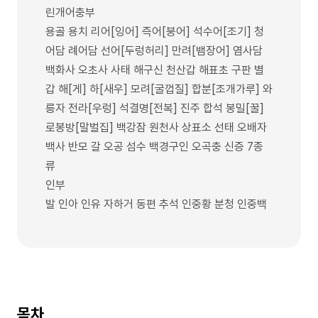
린개어충부
용골 용치 리어[잉어] 즉어[붕어] 석수어[조기] 청
어담 례어담 선어[두렁허리] 만려[뱀장어] 염사담
백화사 오초사 사태 해구신 천산갑 해표초 구판 별
갑 해[게] 하[새우] 모려[굴껍질] 합분[조개가루] 와
릉자 전라[우렁] 석결명[전복] 진주 합석 봉밀[꿀]
로봉방[말벌집] 백강잠 원천사 상표소 선태 오배자
백사 반모 갈 오공 섬수 백경구인 오곡충 신증 7종
류
인부
발 인아 인유 자하거 동편 추석 인중황 분청 인중백
목차