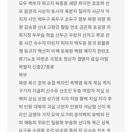
오두 백부자 파고지 육종용 쇄양 파극천 호호파 선
모 음양곽 사상자 토사자 복분자 질려자 사군자 익
지자 사인 백두구 육두구 초두구 향부 목향 곽향 회
향 감송향 산내 고량강 필발 연초 금은화 포공영 자
화지정 두우슬 학슬 산두근 우방자 산자고 루로 관
중 사간 속수자 마린자 피마자 백두옹 왕과 왕불류
행 동규자 백선피 비해 토복령 백렴 예지자 한련초
류기노초 마편초 곡정초 청상자 결명자 료실 마발
목별자 신증27종류
목부
복령 복신 호박 송절 백자인 측백엽 육계 계심 계지
구기자 지골피 산수유 산조인 두충 여정자 저실 상
백피 상심 상엽 상기생 치자 저령 황백 지실 지각 후
박 빈랑 대복피 괴실 고련자 만형자 석남엽 신이 욱
리인 금앵자 가자 오약 오가피 춘저백피 유백피 진
피 해동피 위유인 밀몽화 부용화 산다화 목근 삼목
오구목 수양류 조각 비조엽 종려 차 오수유 천초 호