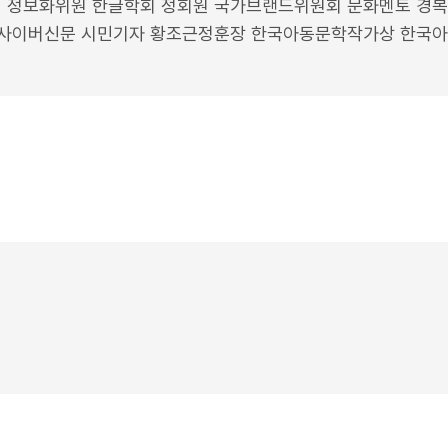
 정보화위원 한글학회 정회원 국가브랜드위원회 문화멘토 경복궁
 사이버신문 시민기자 황조근정훈장 한국아동문학작가상 한국