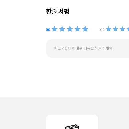
한줄 서평
별점5개
별점4개