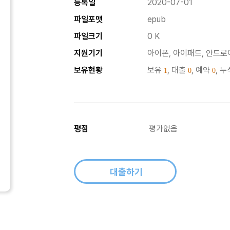
등록일
2020-07-01
파일포맷
epub
파일크기
0 K
지원기기
아이폰, 아이패드, 안드로이
보유현황
보유
, 대출
, 예약
, 
1
0
0
평점
평가없음
대출하기