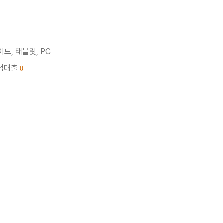
드, 태블릿, PC
누적대출
0