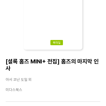
북레일
[셜록 홈즈 MINI+ 전집] 홈즈의 마지막 인
사
아서 코난 도일 외
미다스북스