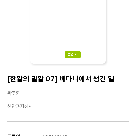
북레일
[한알의 밀알 07] 베다니에서 생긴 일
곽주환
신앙과지성사