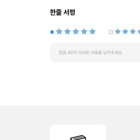
한줄 서평
별점5개
별점4개