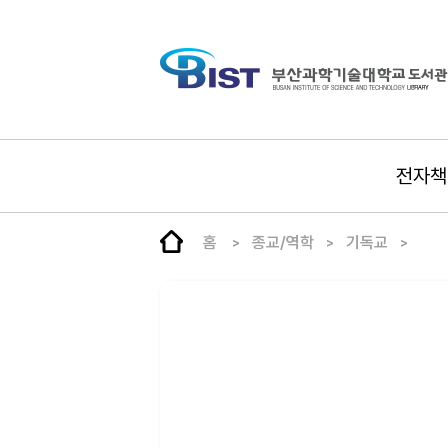
전자책
홈
종교/역학
기독교