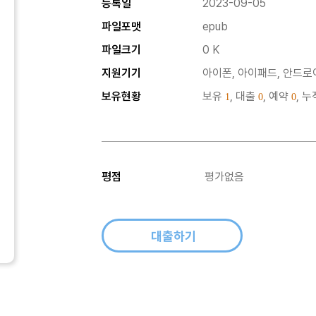
등록일
2023-09-05
파일포맷
epub
파일크기
0 K
지원기기
아이폰, 아이패드, 안드로이
보유현황
보유
, 대출
, 예약
, 
1
0
0
평점
평가없음
대출하기