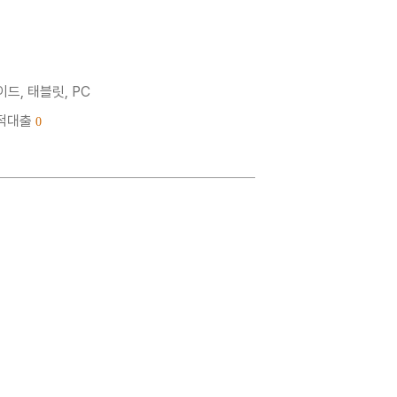
드, 태블릿, PC
누적대출
0