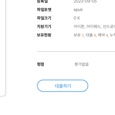
등록일
2023-09-05
파일포맷
epub
파일크기
0 K
지원기기
아이폰, 아이패드, 안드로이
보유현황
보유
, 대출
, 예약
, 
1
0
0
평점
평가없음
대출하기