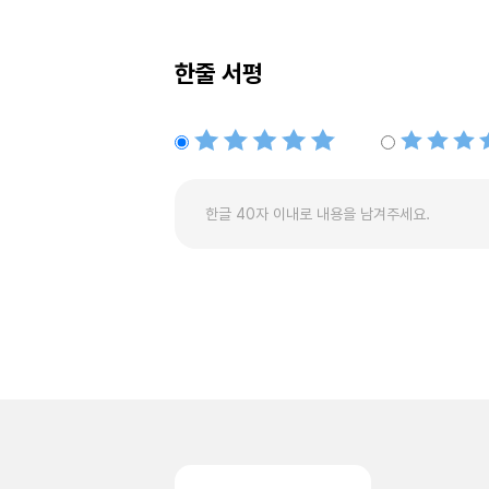
한줄 서평
별점5개
별점4개