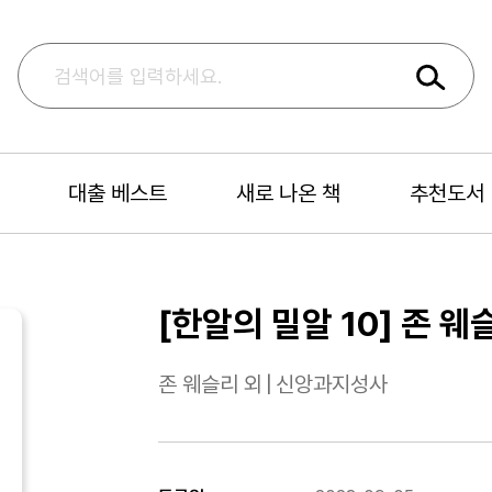
대출 베스트
새로 나온 책
추천도서
[한알의 밀알 10] 존 웨
존 웨슬리 외
|
신앙과지성사