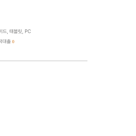
드, 태블릿, PC
누적대출
0