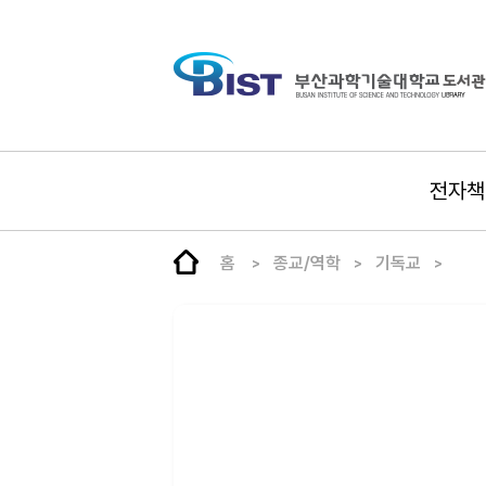
전자책
홈
종교/역학
기독교