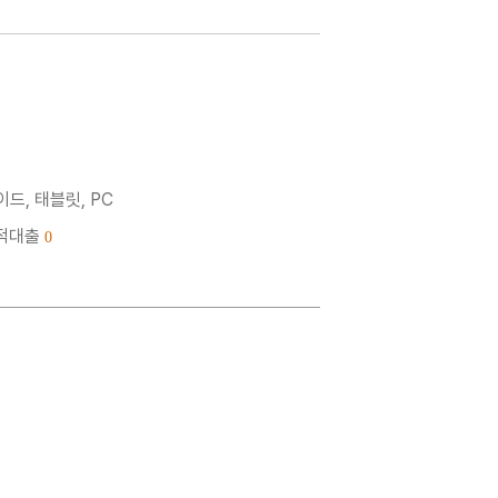
드, 태블릿, PC
누적대출
0