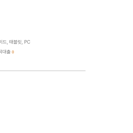
드, 태블릿, PC
누적대출
0