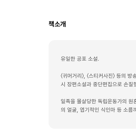
책소개
유일한 공포 소설.
〈귀머거리〉, 〈스티커사진〉 등의 
시 장편소설과 중단편집으로 손질했
일족을 몰살당한 독립운동가의 원혼
의 얼굴, 엽기적인 식인마 등 소름