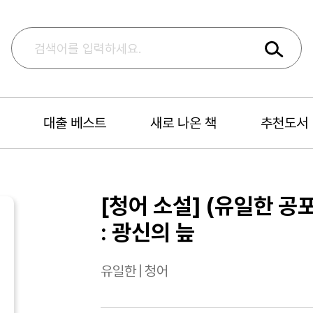
대출 베스트
새로 나온 책
추천도서
[청어 소설] (유일한 공
: 광신의 늪
유일한
|
청어