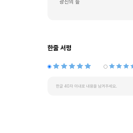
광신의 늪
한줄 서평
별점5개
별점4개