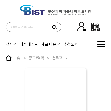
전자책
대출 베스트
새로 나온 책
추천도서
홈
종교/역학
천주교