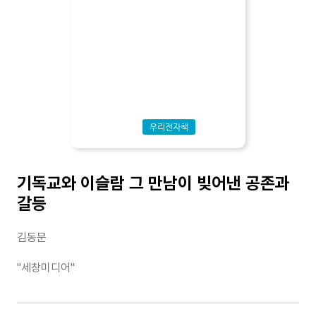
우리전자책
기독교와 이슬람 그 만남이 빚어낸 공존과
갈등
김동문
"세창미디어"