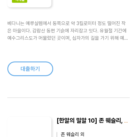
베다니는 예루살렘에서 동쪽으로 약 3킬로미터 정도 떨어진 작
은 마을이다. 감람산 동편 기슭에 자리잡고 잇다. 유월절 기간에
예수그리스도가 머물렀던 곳이며, 십자가의 길을 가기 위해 예루
살렘에 입성할 때도 거쳐간 곳이다. 죽었던 나사로를 살린 곳이기
도 하며 제자들을 데리고 베다니 앞으로 나가서 그들에게 축복한
곳이요, 그들을 떠나 하늘로 승천한 곳이기도 하다. 『베다니에서
생긴 일』의 저자는 ..
대출하기
[한알의 밀알 10] 존 웨슬리, 나의 삶이 되다
존 웨슬리 외