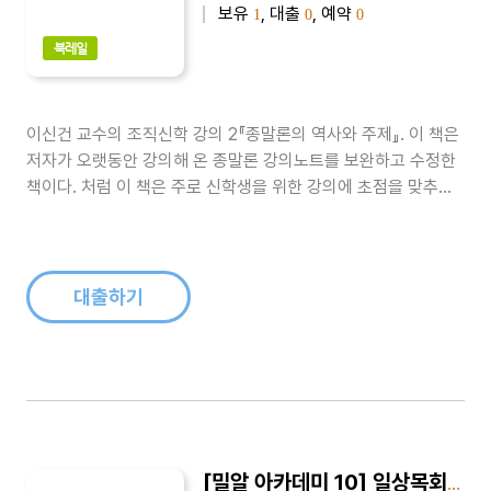
보유
, 대출
, 예약
1
0
0
북레일
이신건 교수의 조직신학 강의 2『종말론의 역사와 주제』. 이 책은
저자가 오랫동안 강의해 온 종말론 강의노트를 보완하고 수정한
책이다. 처럼 이 책은 주로 신학생을 위한 강의에 초점을 맞추었
으며, 기독교가 처음부터 끝까지 얼마나 위대한 희망의 종교였는
지를 역설한다...
대출하기
[밀알 아카데미 10] 일상목회와 신학적 성찰