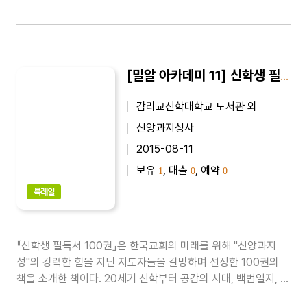
[밀알 아카데미 11] 신학생 필독서 100권
감리교신학대학교 도서관 외
신앙과지성사
2015-08-11
보유
, 대출
, 예약
1
0
0
북레일
『신학생 필독서 100권』은 한국교회의 미래를 위해 ''신앙과지
성''의 강력한 힘을 지닌 지도자들을 갈망하며 선정한 100권의
책을 소개한 책이다. 20세기 신학부터 공감의 시대, 백범일지, 선
인들의 공부법, 이타적 유전자, 철학 이야기 등을 수록하였다...