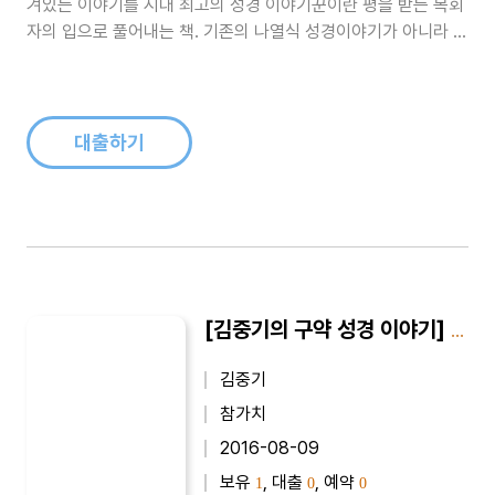
겨있는 이야기를 시대 최고의 성경 이야기꾼이란 평을 받는 목회
자의 입으로 풀어내는 책. 기존의 나열식 성경이야기가 아니라 목
회자의 이야기와 함께 전개되는 성경이야기 책이다. 나아만 장군
의 신앙과 제사문제, 재물과 자녀를 잃었을 지라도, 인생의 실재
를 솔직하게 말함, 눈물의 예언자 예레미야 등을 수록했다...
대출하기
[김중기의 구약 성경 이야기] 김중기의 구약 성경 이야기 2
김중기
참가치
2016-08-09
보유
, 대출
, 예약
1
0
0