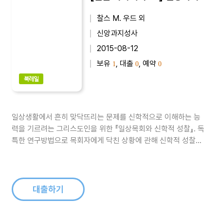
찰스 M. 우드 외
신앙과지성사
2015-08-12
보유
, 대출
, 예약
1
0
0
북레일
일상생활에서 흔히 맞닥뜨리는 문제를 신학적으로 이해하는 능
력을 기르려는 그리스도인을 위한 『일상목회와 신학적 성찰』. 독
특한 연구방법으로 목회자에게 닥친 상황에 관해 신학적 성찰을
시도하고 있다. 세심하게 주의를 기울여 만든 다양한 사례연구를
통해 목회준비에 도움을 건넨다. 목회인격과 목회실천이 서로의
형성에 영향을 준다는 것을 보여주고 있다...
대출하기