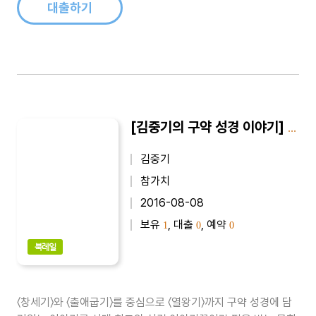
문학이 신학연구에 큰 ..
대출하기
[김중기의 구약 성경 이야기] 김중기의 구약 성경 이야기 1
김중기
참가치
2016-08-08
보유
, 대출
, 예약
1
0
0
북레일
〈창세기〉와 〈출애굽기〉를 중심으로 〈열왕기〉까지 구약 성경에 담