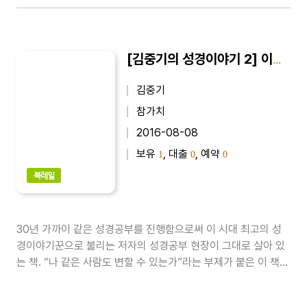
[김중기의 성경이야기 2] 이대로 주저앉을 수는 없다 : 나 같은 사람도 변할 수 있는가
김중기
참가치
2016-08-08
보유
, 대출
, 예약
1
0
0
북레일
30년 가까이 같은 성경공부를 진행함으로써 이 시대 최고의 성
경이야기꾼으로 불리는 저자의 성경공부 현장이 그대로 살아 있
는 책. “나 같은 사람도 변할 수 있는가”라는 부제가 붙은 이 책에
는 “본래 나는 누구인가?”, “새사람 되는 길” 등 저자가 평생 성경
공부를 통해 뽑은 17가지 기독교의 핵심 주제들이 쉽고 재미있게