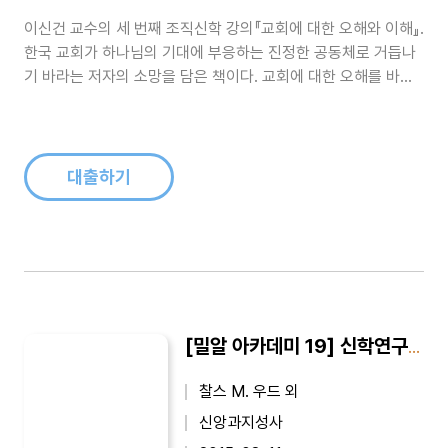
이신건 교수의 세 번째 조직신학 강의『교회에 대한 오해와 이해』.
한국 교회가 하나님의 기대에 부응하는 진정한 공동체로 거듭나
기 바라는 저자의 소망을 담은 책이다. 교회에 대한 오해를 바로
잡고, '성도의 교제'에 대한 기원과 의미, 교회의 표지와 속성, 임
무 등을 살펴본다. 부록으로 바르트, 본회퍼, 몰트만 등 교회에 관
한 신학자들의 글을 수록하였다...
대출하기
[밀알 아카데미 19] 신학연구 어떻게 할 것인가
찰스 M. 우드 외
신앙과지성사