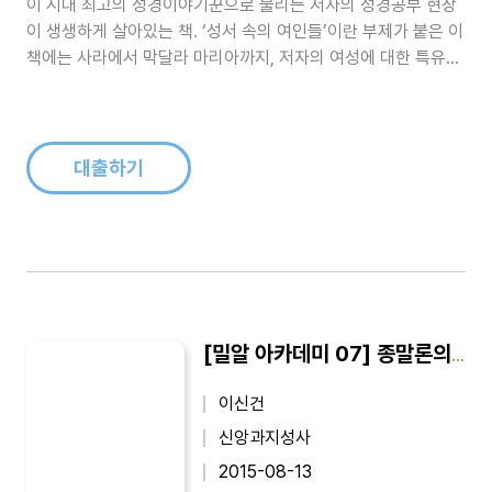
이 시대 최고의 성경이야기꾼으로 불리는 저자의 성경공부 현장
이 생생하게 살아있는 책. ‘성서 속의 여인들’이란 부제가 붙은 이
책에는 사라에서 막달라 마리아까지, 저자의 여성에 대한 특유의
시각과 정에 의해 새롭게 태어난 스물여섯 명의 성경 속 여인들의
이야기가 실려 있다...
대출하기
[밀알 아카데미 07] 종말론의 역사와 주제 : 이신건 교수의 조직신학 강의 2
이신건
신앙과지성사
2015-08-13