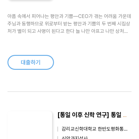
아픔 속에서 피어나는 평안과 기쁨―CEO가 겪는 어려움 가운데
주님과 동행하므로 위로부터 받는 평안과 기쁨의 두 번째 시집상
처가 별이 되고 사명이 된다고 한다 늘 나만 아프고 나만 상처받
고 나만 고단한 것 같았다.그래서 하늘도 많이 보고 사람들을 멀
리도 했다 이것이 인생인가 기대를 접기도 하고 희망이 착오같이
여겨지기도 했다.고독한 시간에 지독히 연약한 모습으로 우리에
게 오신 이를 만났다 그..
대출하기
[통일 이후 신학 연구] 통일 이후 신학 연구 3
감리교신학대학교 한반도평화통일신학연구소
신앙과지성사