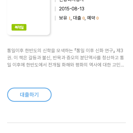
2015-08-13
보유
, 대출
, 예약
1
0
0
북레일
통일이후 한반도의 신학을 모색하는 『통일 이후 신화 연구』 제3
권. 이 책은 갈등과 불신, 반목과 증오의 분단역사를 청산하고 통
일 이후에 한반도에서 전개될 화해와 평화의 역사에 대한 고민을
담고 있다. 여섯 편의 글들을 통해 통일을 위한 신학적 기반이 무
엇인지 구체적으로 살펴본다...
대출하기