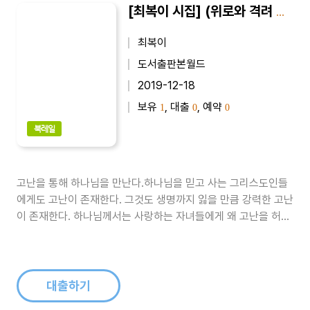
[최복이 시집] (위로와 격려 시) 꽃길이 아니어도 : 최복이 제6시집
최복이
도서출판본월드
2019-12-18
보유
, 대출
, 예약
1
0
0
북레일
고난을 통해 하나님을 만난다.하나님을 믿고 사는 그리스도인들
에게도 고난이 존재한다. 그것도 생명까지 잃을 만큼 강력한 고난
이 존재한다. 하나님께서는 사랑하는 자녀들에게 왜 고난을 허락
하시는 걸까? 고난은 우리 스스로 해결할 수 없는 문제이기에 하
나님을 전심으로 의미할 수밖에 없게 하며 하나님과 내면 깊숙이
만나게 하는 매개체가 된다.경영인으로 겪는 고난과 시련을 통과
하여 승리를 쟁취한 믿음의..
대출하기