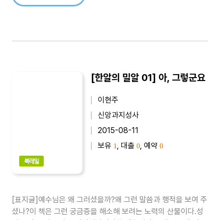
[한알의 밀알 01] 아, 그렇군요
이현주
신앙과지성사
2015-08-11
보유
, 대출
, 예약
1
0
0
북레일
[표지글]예수님은 왜 그러셨을까?왜 그런 말씀과 행적을 보여 주
셨나?이 책은 그런 궁금증을 해소해 보려는 노력의 산물이다.성