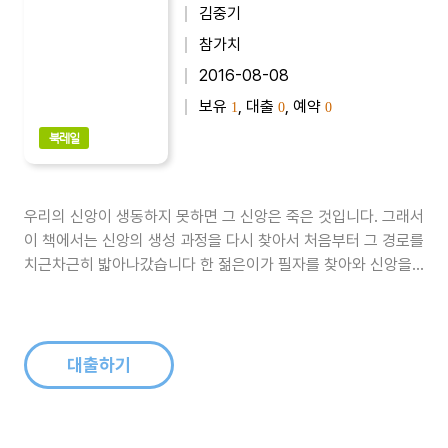
김중기
참가치
2016-08-08
보유
, 대출
, 예약
1
0
0
북레일
우리의 신앙이 생동하지 못하면 그 신앙은 죽은 것입니다. 그래서
이 책에서는 신앙의 생성 과정을 다시 찾아서 처음부터 그 경로를
치근차근히 밟아나갔습니다 한 젊은이가 필자를 찾아와 신앙을
갖기 위해 상담했던 사례를 통해 스스로 감동받았던 체험을 그대
로 담아보았습니다.따라서 이 책의 첫 장, 「생동하는 신앙」은 ‘믿
음을 가지려면’이라는 주제 아래 믿음을 갖기 위해 전제되어야 할
것을 먼저 생각..
대출하기