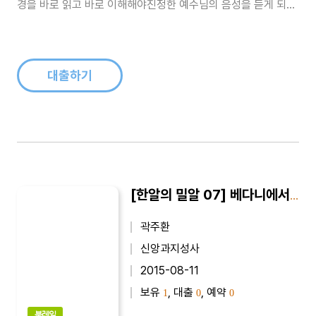
경을 바로 읽고 바로 이해해야진정한 예수님의 음성을 듣게 되고
말씀대로 살아 가고자 힘쓰는 크리스천이 될 수 있다...
대출하기
[한알의 밀알 07] 베다니에서 생긴 일
곽주환
신앙과지성사
2015-08-11
보유
, 대출
, 예약
1
0
0
북레일