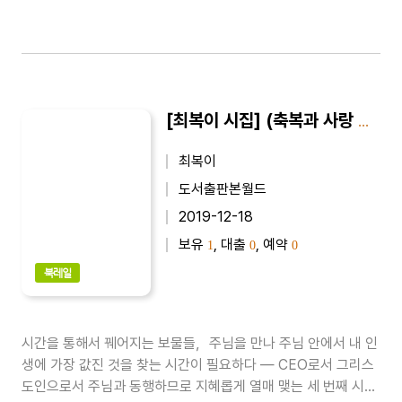
[최복이 시집] (축복과 사랑 시) 때론 시간이 필요하다 : 최복이 제8시집
최복이
도서출판본월드
2019-12-18
보유
, 대출
, 예약
1
0
0
북레일
시간을 통해서 꿰어지는 보물들，주님을 만나 주님 안에서 내 인
생에 가장 값진 것을 찾는 시간이 필요하다 ― CEO로서 그리스
도인으로서 주님과 동행하므로 지혜롭게 열매 맺는 세 번째 시집