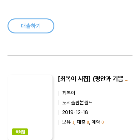
늘 조급증이 있다. 빨리 보다 멀리라고 외치면서 정작 삶은 늘 조
바심이다. 여유가 없다 느긋한 여행처럼 살고 싶지만 늘 현실은
핑계거리를 준다 더 많이 보고 더 많이 느끼고 더 많이 배우며 살
고 싶다，그리고 더..
대출하기
[최복이 시집] (평안과 기쁨 시) 아직도 만지면 아픕니다 : 최복이 제7시집
최복이
도서출판본월드
2019-12-18
보유
, 대출
, 예약
1
0
0
북레일