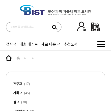
전자책
대출 베스트
새로 나온 책
추천도서
홈
천주교
(17)
기독교
(45)
불교
(30)