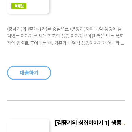
북레일
〈창세기〉와 〈출애굽기〉를 중심으로 〈열왕기〉까지 구약 성경에 담
겨있는 이야기를 시대 최고의 성경 이야기꾼이란 평을 받는 목회
자의 입으로 풀어내는 책. 기존의 나열식 성경이야기가 아니라 목
회자의 이야기와 함께 전개되는 성경이야기 책이다. 나아만 장군
의 신앙과 제사문제, 재물과 자녀를 잃었을 지라도, 인생의 실재
를 솔직하게 말함, 눈물의 예언자 예레미야 등을 수록했다...
대출하기
[김중기의 성경이야기 1] 생동하는 신앙