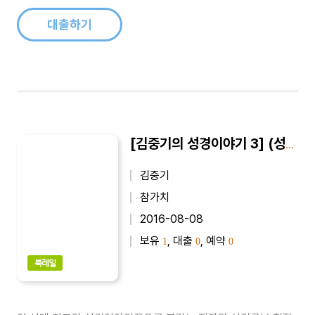
설명되어 있어 기독교인은 물론 일반인의 기독교 이해에도 큰 도
움을 준다...
대출하기
[김중기의 성경이야기 3] (성서 속의 여인들) 여성에게 일어난 신앙사건
김중기
참가치
2016-08-08
보유
, 대출
, 예약
1
0
0
북레일