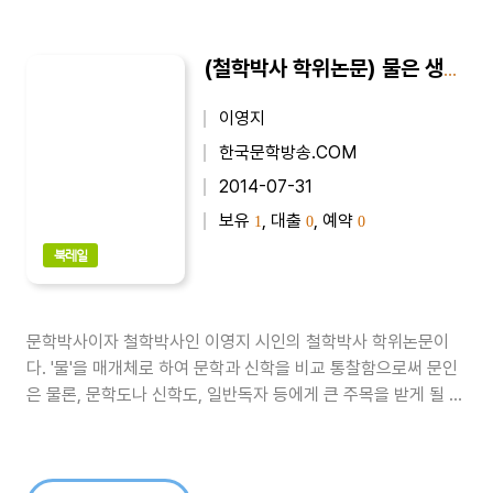
(철학박사 학위논문) 물은 생명이다의 문학과 신학의 비교 : 사랑의 U리듬을 중심으로
이영지
한국문학방송.COM
2014-07-31
보유
, 대출
, 예약
1
0
0
북레일
문학박사이자 철학박사인 이영지 시인의 철학박사 학위논문이
다. '물'을 매개체로 하여 문학과 신학을 비교 통찰함으로써 문인
은 물론, 문학도나 신학도, 일반독자 등에게 큰 주목을 받게 될 것
으로 판단된다.이 책 내용은 다른 사람을 존경하고 사랑하는 일로
예수님의 사랑실천사항이며 문학에서도 경외사상과 관련한 주제
다. 문학과 신학은 별개가 아니라 그 긴밀성이 대단하다. 오히려