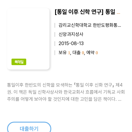
[통일 이후 신학 연구] 통일 이후 신학 연구 4
감리교신학대학교 한반도평화통일신학연구소
신앙과지성사
2015-08-13
보유
, 대출
, 예약
1
0
0
북레일
통일이후 한반도의 신학을 모색하는 『통일 이후 신화 연구』 제4
권. 이 책은 독일 신학사상사와 한국교회사 흐름에서 기독교 사회
주의를 어떻게 보아야 할 것인지에 대한 고민을 담은 책이다. 특
히 이번 호에는 탈북민으로 감신대 대학원을 졸업하고 서울에서
탈북민 교회를 설립·담임하고 있는 강철호 목사의 논문과 감신대
대학원 석사과정 박예영 전도사의 신앙고백문 등을 수록하였다...
대출하기