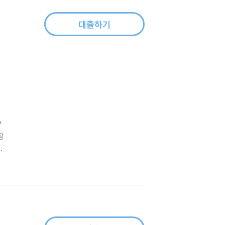
대출하기
?
정
문
논