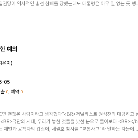
 집권당이 역사적인 총선 참패를 당했는데도 대통령은 아무 일 없는 듯 행
열은 임기를 마칠 수 있을까? 임기를 마치게 해도 대한민국 괜찮을까? 그 
 보려고 책을 썼다.”우리는 사안이..
한 예의
지은이)
6-05
대출
, 예약
0
0
정도면 괜찮은 사람이라고 생각했다”<BR>저널리스트 권석천의 대담하고 
<BR>극단의 시대, 우리가 놓친 것들을 낯선 눈으로 돌아보다 <BR></b
는 재벌과 공직자의 갑질에, 세월호 참사를 “교통사고”라 말하는 자들에
선다. 성폭력에 분노해 모여서 외치고, 막말을 참지 못해 언론사에..