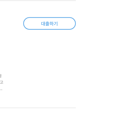
대출하기
몽
라고
의
의