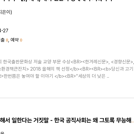
지은이)
4-27
대출
, 예약
0
0
9회 한국출판문화상 저술 교양 부문 수상<BR><한겨레신문>, <경향신문>
<환경책큰잔치> 2018 올해의 책 선정</b><BR><BR><b>당신과 고기
사이에,<BR>한번쯤은 놓여야 할 이야기 </b><BR>“세상의 더 낮은 ..
나라를 위해서 일한다는 거짓말 - 한국 공직사회는 왜 
지음