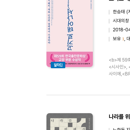
한승태 (
시대의창
2018-0
보유
, 
1
<b>제 5
알라딘
<시사인>, 
노한동 