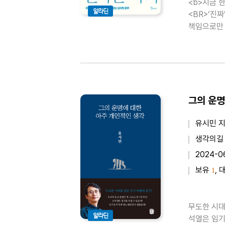
<b>지금 한국인은 왜
알라딘
<BR>‘진짜
책임으로만 
수 있다. 
그의 운명
유시민 
생각의길
2024-0
보유
, 
1
무도한 시대
알라딘
석열은 임기를 마칠 수 있을까?