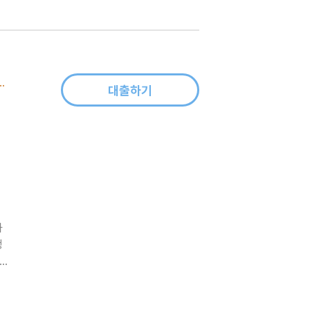
는 괜찮다’고 여겼던 당신을 위한 인권사회학
대출하기
하
정
받았