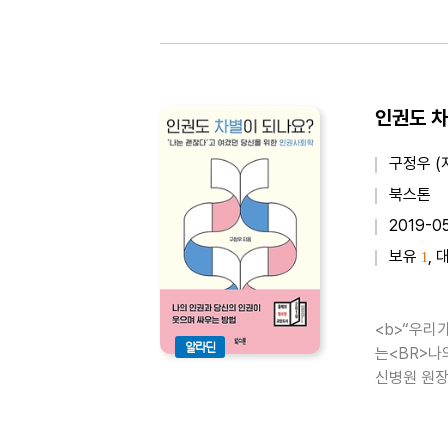
구정우 (
북스톤
2019-0
보유
, 
1
<b>“우리
알라딘
는<BR>나
신병원 원장
다. 지난 