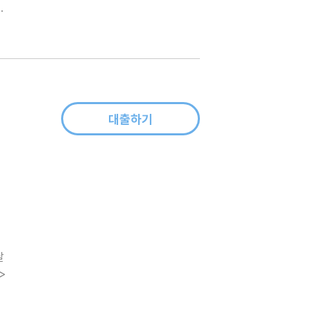
동
질
대출하기
날
>
게