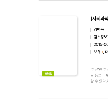
[사회과학
김병욱
킴스정보
2015-0
보유
, 
1
‘한류’란 
북레일
골 등을 비
할 수 있다
한류 형성과
미, 아시아