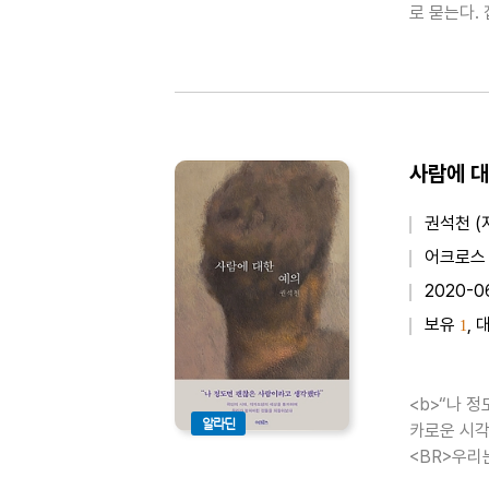
로 묻는다.
한다. 윤석
문에 대답해
사람에 대
권석천 (
어크로스
2020-0
보유
, 
1
<b>“나 
알라딘
카로운 시각
<BR>우리
신경이 곤두