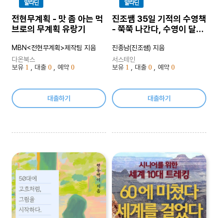
알라딘
알라딘
전현무계획 - 맛 좀 아는 먹
진조쌤 35일 기적의 수영책
브로의 무계획 유랑기
- 쭉쭉 나간다, 수영이 달라
진다
MBN<전현무계획>제작팀 지음
진종남(진조쌤) 지음
다온북스
서스테인
보유
, 대출
, 예약
보유
, 대출
, 예약
1
0
0
1
0
0
대출하기
대출하기