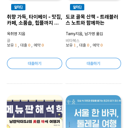
알라딘
알라딘
취향 가득, 타이베이 - 맛집,
도쿄 골목 산책 - 트래블러
카페, 소품숍, 힙플까지 대
스 노트와 함께하는
만 감성 여행
옥취영 지음
Tamy지음, 남가영 옮김
클
비타북스
보유
, 대출
, 예약
보유
, 대출
, 예약
1
0
0
1
0
0
대출하기
대출하기