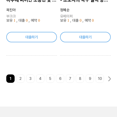
송이
을 위한 7단계 로드맵
곽진아
정혜순
부크크
유페이퍼
보유
, 대출
, 예약
보유
, 대출
, 예약
1
0
0
1
0
0
대출하기
대출하기
1
2
3
4
5
6
7
8
9
10