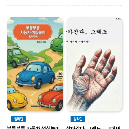
알라딘
알라딘
부릉부릉 자동차 색칠놀이
살아간다, 그래도 - 그때 버