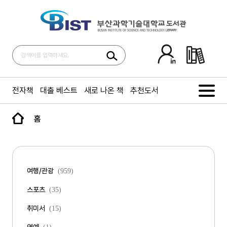
전자책
대출 베스트
새로 나온 책
추천도서
홈
여행/관광
(959)
스포츠
(35)
취미서
(15)