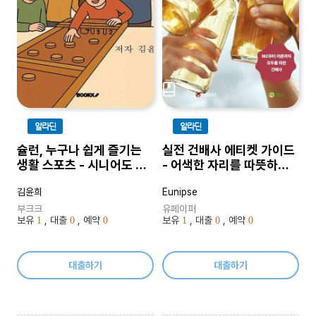
알라딘
알라딘
슐런, 누구나 쉽게 즐기는
실전 건배사 에티켓 가이드
생활 스포츠 - 시니어도 아
- 어색한 자리를 따뜻하게
이도 장애인도 함께 웃는 나
바꾸는 마법
김윤희
Eunipse
무 원반의 마법
부크크
유페이퍼
보유
, 대출
, 예약
보유
, 대출
, 예약
1
0
0
1
0
0
대출하기
대출하기