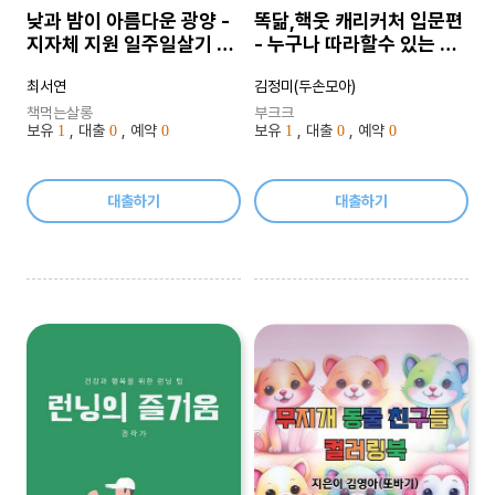
낮과 밤이 아름다운 광양 -
똑닮,핵웃 캐리커처 입문편
지자체 지원 일주일살기 여
- 누구나 따라할수 있는 캐
행
리커처 입문
최서연
김정미(두손모아)
책먹는살롱
부크크
보유
, 대출
, 예약
보유
, 대출
, 예약
1
0
0
1
0
0
대출하기
대출하기