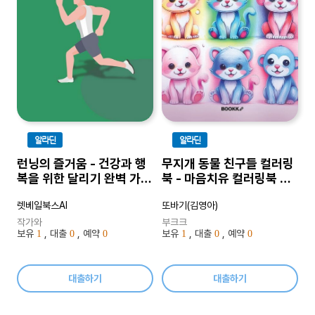
알라딘
알라딘
런닝의 즐거움 - 건강과 행
무지개 동물 친구들 컬러링
복을 위한 달리기 완벽 가이
북 - 마음치유 컬러링북 시
드
리즈
렛베일북스AI
또바기(김영아)
작가와
부크크
보유
, 대출
, 예약
보유
, 대출
, 예약
1
0
0
1
0
0
대출하기
대출하기