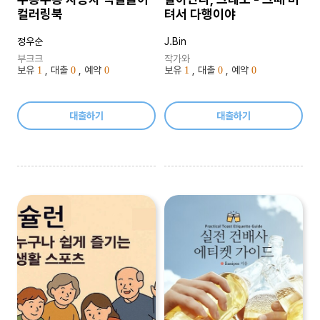
컬러링북
텨서 다행이야
정우순
J.Bin
부크크
작가와
보유
, 대출
, 예약
보유
, 대출
, 예약
1
0
0
1
0
0
대출하기
대출하기