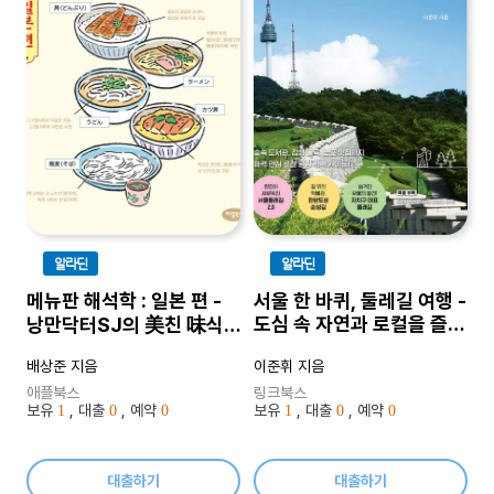
알라딘
알라딘
메뉴판 해석학 : 일본 편 -
서울 한 바퀴, 둘레길 여행 -
도심 속 자연과 로컬을 즐기
낭만닥터SJ의 美친 味식
는 최고의 걷기 코스 60
여행기
배상준 지음
이준휘 지음
애플북스
링크북스
보유
, 대출
, 예약
보유
, 대출
, 예약
1
0
0
1
0
0
대출하기
대출하기