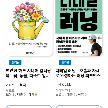
알라딘
알라딘
편안한 하루 시니어 컬러링
디테일 러닝 - 호흡과 자세
북 - 꽃, 동물, 따뜻한 일상
로 완성하는 러닝 퍼포먼스
과 추억을 색칠하는 힐링 시
이성호 (기쁨샘)
구현경 지음
간
부크크
파이퍼프레스
보유
, 대출
, 예약
보유
, 대출
, 예약
1
0
0
1
0
0