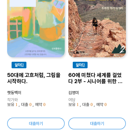
알라딘
알라딘
50대에 고흐처럼, 그림을
60에 미쳤다 세계를 걸었
시작하다.
다 2부 - 시니어를 위한 세
계 10대 트레킹
햇동백이
김영미
작가와
여담
보유
, 대출
, 예약
보유
, 대출
, 예약
1
0
0
1
0
0
대출하기
대출하기