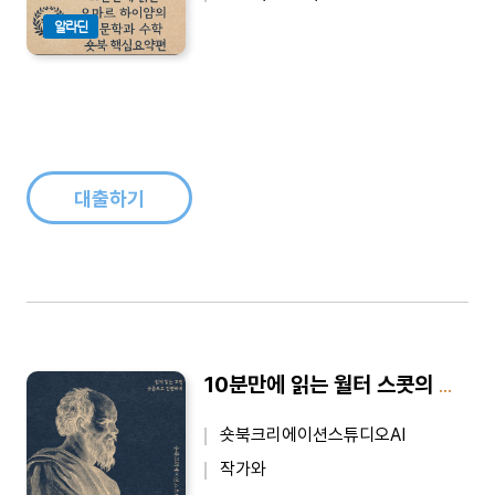
알라딘
대출하기
10분만에 읽는 월터 스콧의 나폴레옹 보나파르트의 생애 숏북 핵심요약편 - 바쁜 당신을 위한 10분 완벽 요약본
숏북크리에이션스튜디오AI
작가와