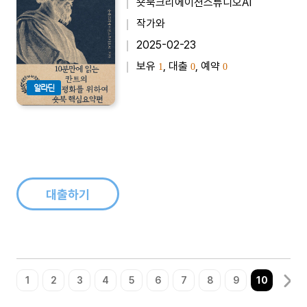
숏북크리에이션스튜디오AI
작가와
2025-02-23
보유
, 대출
, 예약
1
0
0
알라딘
대출하기
1
2
3
4
5
6
7
8
9
10