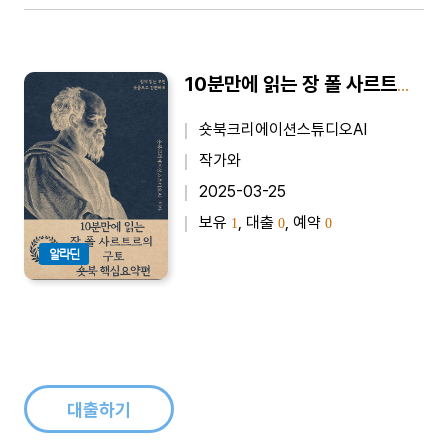
10분만에 읽는 장 폴 사르트르의 구토 - 바쁜 당신을 위한 10분 완벽 요약본
숏북크리에이션스튜디오AI
작가와
2025-03-25
보유
, 대출
, 예약
1
0
0
알라딘
대출하기