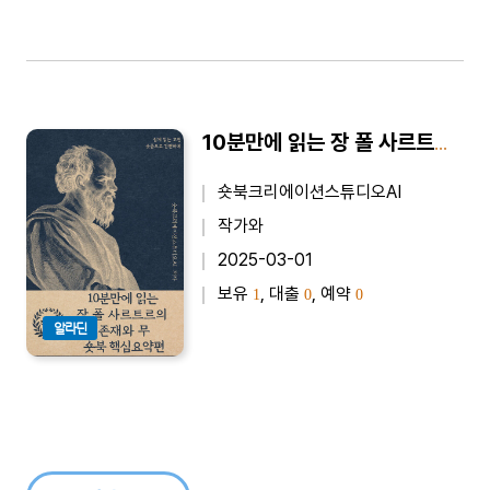
10분만에 읽는 장 폴 사르트르의 존재와 무 숏북 핵심요약편 - 바쁜 당신을 위한 10분 완벽 요약본
숏북크리에이션스튜디오AI
작가와
2025-03-01
보유
, 대출
, 예약
1
0
0
알라딘