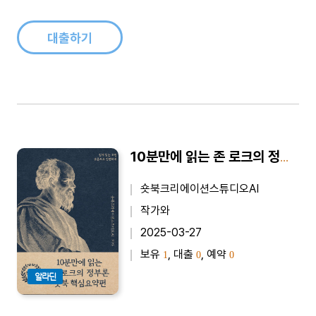
대출하기
10분만에 읽는 존 로크의 정부론 - 바쁜 당신을 위한 10분 완벽 요약본
숏북크리에이션스튜디오AI
작가와
2025-03-27
보유
, 대출
, 예약
1
0
0
알라딘