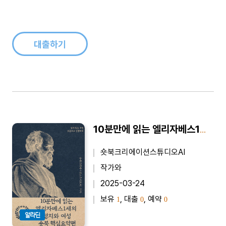
대출하기
10분만에 읽는 엘리자베스1세의 정치와 여성 - 바쁜 당신을 위한 10분 완벽 요약본
숏북크리에이션스튜디오AI
작가와
2025-03-24
보유
, 대출
, 예약
1
0
0
알라딘