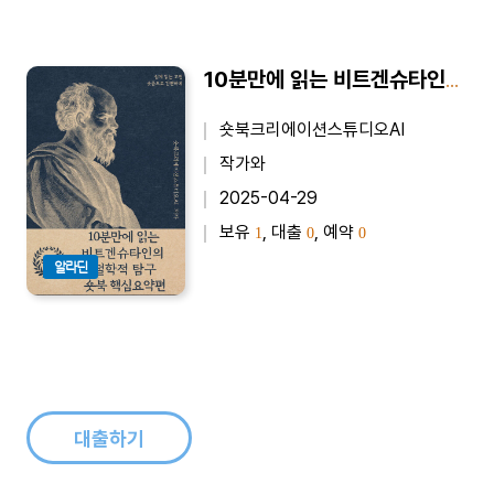
10분만에 읽는 비트겐슈타인의 철학적 탐구 - 바쁜 당신을 위한 10분 완벽 요약본
숏북크리에이션스튜디오AI
작가와
2025-04-29
보유
, 대출
, 예약
1
0
0
알라딘
대출하기