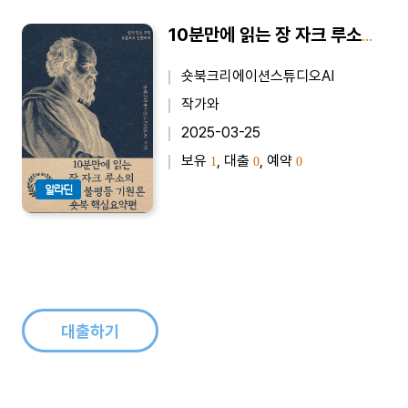
10분만에 읽는 장 자크 루소의 인간 불평등 기원론 - 바쁜 당신을 위한 10분 완벽 요약본
숏북크리에이션스튜디오AI
작가와
2025-03-25
보유
, 대출
, 예약
1
0
0
알라딘
대출하기