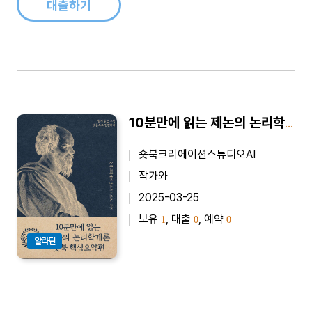
대출하기
10분만에 읽는 제논의 논리학개론 - 바쁜 당신을 위한 10분 완벽 요약본
숏북크리에이션스튜디오AI
작가와
2025-03-25
보유
, 대출
, 예약
1
0
0
알라딘