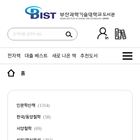
전자책
대출 베스트
새로 나온 책
추천도서
홈
인문학산책
(1314)
한국/동양철학
(58)
서양철학
(69)