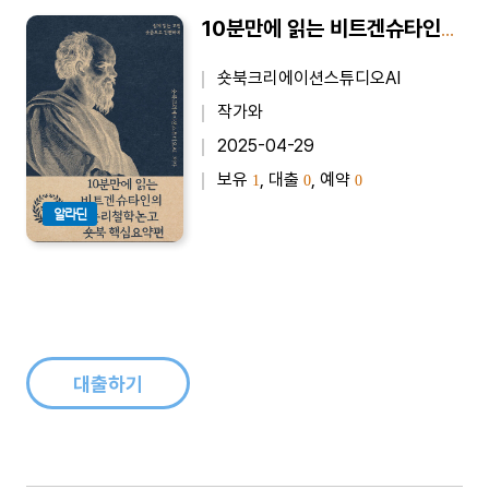
10분만에 읽는 비트겐슈타인의 논리철학논고 - 바쁜 당신을 위한 10분 완벽 요약본
숏북크리에이션스튜디오AI
작가와
2025-04-29
보유
, 대출
, 예약
1
0
0
알라딘
대출하기