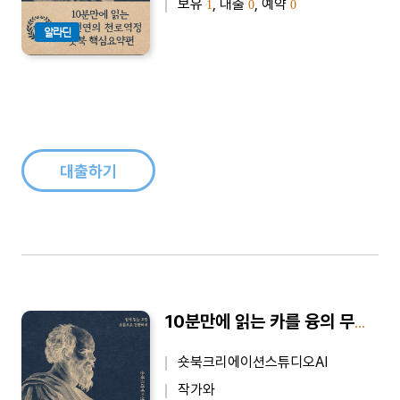
보유
, 대출
, 예약
1
0
0
알라딘
대출하기
10분만에 읽는 카를 융의 무의식과 상징 - 바쁜 당신을 위한 10분 완벽 요약본
숏북크리에이션스튜디오AI
작가와