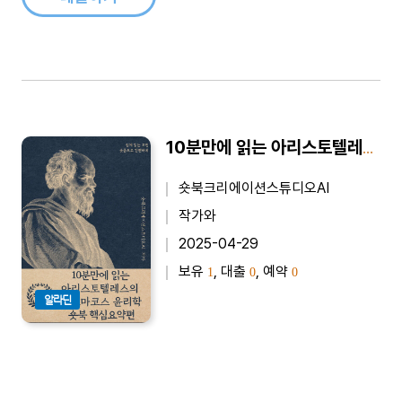
10분만에 읽는 아리스토텔레스의 니코마코스 윤리학 - 바쁜 당신을 위한 10분 완벽 요약본
숏북크리에이션스튜디오AI
작가와
2025-04-29
보유
, 대출
, 예약
1
0
0
알라딘