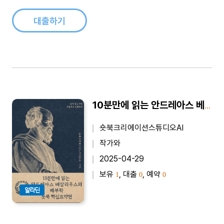
대출하기
10분만에 읽는 안드레아스 베살리우스의 해부학 - 바쁜 당신을 위한 10분 완벽 요약본
숏북크리에이션스튜디오AI
작가와
2025-04-29
보유
, 대출
, 예약
1
0
0
알라딘