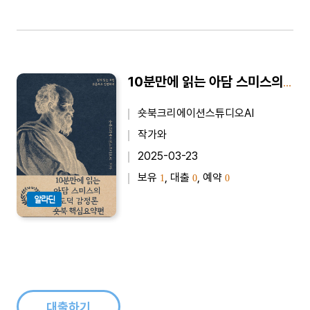
10분만에 읽는 아담 스미스의 도덕 감정론 - 바쁜 당신을 위한 10분 완벽 요약본
숏북크리에이션스튜디오AI
작가와
2025-03-23
보유
, 대출
, 예약
1
0
0
알라딘
대출하기