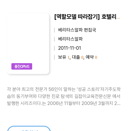
[역할모델 따라잡기] 호텔리어(신상균)
베리타스알파 편집국
베리타스알파
2011-11-01
보유
, 대출
, 예약
1
0
0
웅진OPMS
각 분야 최고의 전문가 56인이 말하는 '성공 스토리'자기주도학
습의 동기부여와 다양한 진로 탐색의 길잡이교육전문신문 에서
발행한 시리즈이다.는 2006년 11월부터 2009년 3월까지 2년
4개월동안 교육전문신문 에 게재된 기사들을 묶은 시리즈이다.
정운찬(전 서울대 총장), 박효남(서울힐튼호텔 총 주방장), 양진
석(건축가), 오영실(아나운서), 금난새(지휘차), 최완규(드라마