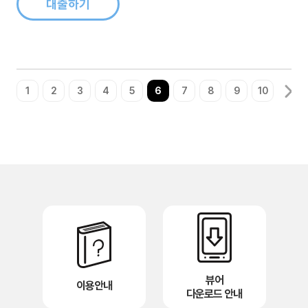
작가), 홍..
대출하기
1
2
3
4
5
6
7
8
9
10
뷰어
이용안내
다운로드 안내