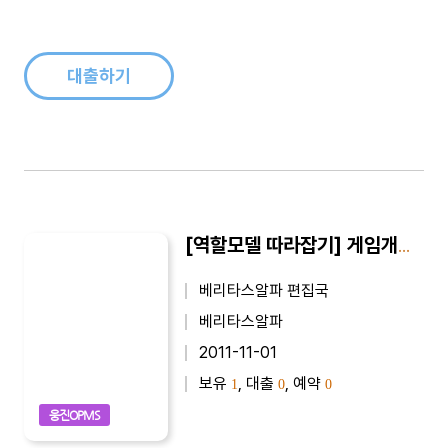
정운찬(전 서울대 총장), 박효남(서울힐튼호텔 총 주방장), 양진
석(건축가), 오영실(아나운서), 금난새(지휘차), 최완규(드라마
작가), 홍..
대출하기
[역할모델 따라잡기] 게임개발자(김동건)
베리타스알파 편집국
베리타스알파
2011-11-01
보유
, 대출
, 예약
1
0
0
웅진OPMS