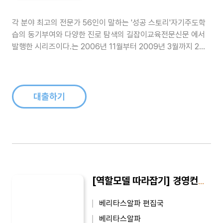
각 분야 최고의 전문가 56인이 말하는 '성공 스토리'자기주도학
습의 동기부여와 다양한 진로 탐색의 길잡이교육전문신문 에서
발행한 시리즈이다.는 2006년 11월부터 2009년 3월까지 2년
4개월동안 교육전문신문 에 게재된 기사들을 묶은 시리즈이다.
정운찬(전 서울대 총장), 박효남(서울힐튼호텔 총 주방장), 양진
석(건축가), 오영실(아나운서), 금난새(지휘차), 최완규(드라마
작가), 홍..
대출하기
[역할모델 따라잡기] 경영컨설턴트(김재열)
베리타스알파 편집국
베리타스알파