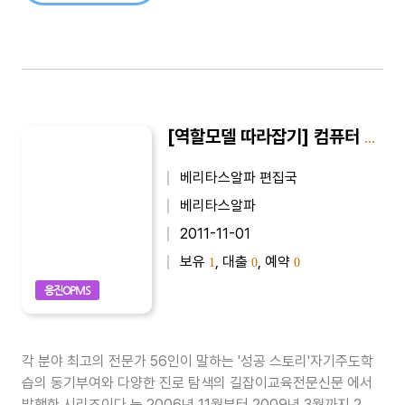
[역할모델 따라잡기] 컴퓨터 보안전문가(남궁준규)
베리타스알파 편집국
베리타스알파
2011-11-01
보유
, 대출
, 예약
1
0
0
웅진OPMS
각 분야 최고의 전문가 56인이 말하는 '성공 스토리'자기주도학
습의 동기부여와 다양한 진로 탐색의 길잡이교육전문신문 에서
발행한 시리즈이다.는 2006년 11월부터 2009년 3월까지 2년