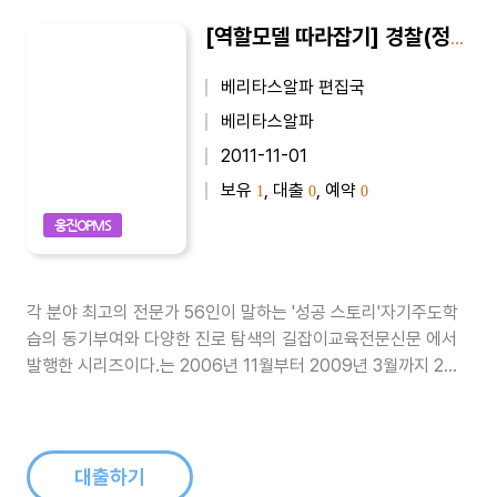
[역할모델 따라잡기] 경찰(정철수)
베리타스알파 편집국
베리타스알파
2011-11-01
보유
, 대출
, 예약
1
0
0
웅진OPMS
각 분야 최고의 전문가 56인이 말하는 '성공 스토리'자기주도학
습의 동기부여와 다양한 진로 탐색의 길잡이교육전문신문 에서
발행한 시리즈이다.는 2006년 11월부터 2009년 3월까지 2년
4개월동안 교육전문신문 에 게재된 기사들을 묶은 시리즈이다.
정운찬(전 서울대 총장), 박효남(서울힐튼호텔 총 주방장), 양진
석(건축가), 오영실(아나운서), 금난새(지휘차), 최완규(드라마
작가), 홍..
대출하기