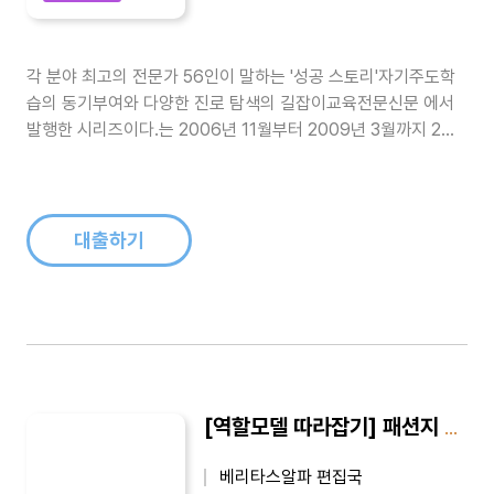
각 분야 최고의 전문가 56인이 말하는 '성공 스토리'자기주도학
습의 동기부여와 다양한 진로 탐색의 길잡이교육전문신문 에서
발행한 시리즈이다.는 2006년 11월부터 2009년 3월까지 2년
4개월동안 교육전문신문 에 게재된 기사들을 묶은 시리즈이다.
정운찬(전 서울대 총장), 박효남(서울힐튼호텔 총 주방장), 양진
석(건축가), 오영실(아나운서), 금난새(지휘차), 최완규(드라마
작가), 홍..
대출하기
[역할모델 따라잡기] 패션지 편집장(윤경혜)
베리타스알파 편집국