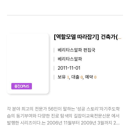
[역할모델 따라잡기] 건축가(양진석)
베리타스알파 편집국
베리타스알파
2011-11-01
보유
, 대출
, 예약
1
0
0
웅진OPMS
각 분야 최고의 전문가 56인이 말하는 '성공 스토리'자기주도학
습의 동기부여와 다양한 진로 탐색의 길잡이교육전문신문 에서
발행한 시리즈이다.는 2006년 11월부터 2009년 3월까지 2년
4개월동안 교육전문신문 에 게재된 기사들을 묶은 시리즈이다.