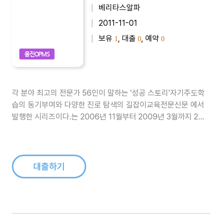
베리타스알파
2011-11-01
보유
, 대출
, 예약
1
0
0
웅진OPMS
각 분야 최고의 전문가 56인이 말하는 '성공 스토리'자기주도학
습의 동기부여와 다양한 진로 탐색의 길잡이교육전문신문 에서
발행한 시리즈이다.는 2006년 11월부터 2009년 3월까지 2년
4개월동안 교육전문신문 에 게재된 기사들을 묶은 시리즈이다.
정운찬(전 서울대 총장), 박효남(서울힐튼호텔 총 주방장), 양진
석(건축가), 오영실(아나운서), 금난새(지휘차), 최완규(드라마
작가), 홍..
대출하기