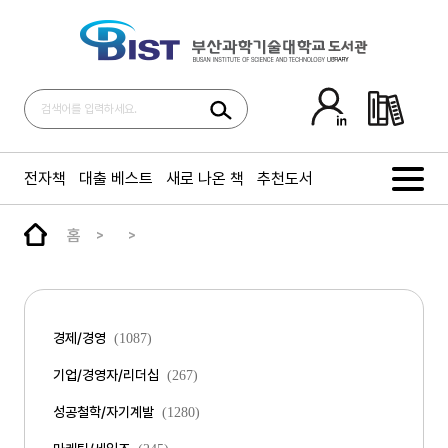
전자책
대출 베스트
새로 나온 책
추천도서
홈
경제/경영
(1087)
기업/경영자/리더십
(267)
성공철학/자기계발
(1280)