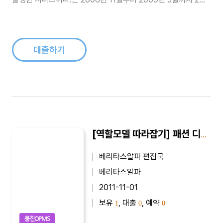
4개월동안 교육전문신문 에 게재된 기사들을 묶은 시리즈이다.
정운찬(전 서울대 총장), 박효남(서울힐튼호텔 총 주방장), 양진
석(건축가), 오영실(아나운서), 금난새(지휘차), 최완규(드라마
작가), 홍..
대출하기
[역할모델 따라잡기] 패션 디자이너(조성경)
베리타스알파 편집국
베리타스알파
2011-11-01
보유
, 대출
, 예약
1
0
0
웅진OPMS