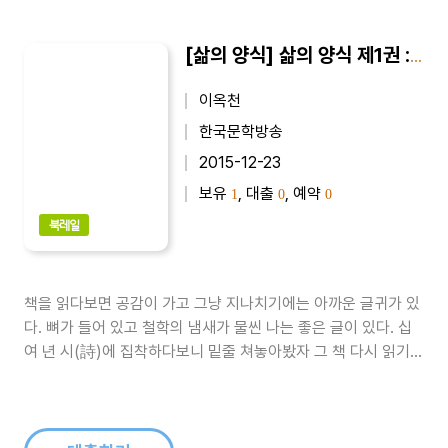
[삶의 양식] 삶의 양식 제1권 : 신송 이옥천 경구집
이옥천
한국문학방송
2015-12-23
보유
, 대출
, 예약
1
0
0
북레일
책을 읽다보면 공감이 가고 그냥 지나치기에는 아까운 글귀가 있
다. 뼈가 들어 있고 철학의 냄새가 물씬 나는 좋은 글이 있다. 십
여 년 시(詩)에 집착하다보니 밑줄 쳐놓아봤자 그 책 다시 읽기는
하늘에 별 따기만큼 어려운 일이다. 시집이 홍수처럼 흘러 나노고
동인지가 산더미로 쌓이고 문학지는 처치 곤란할 정도로 많다. 그
뿐인가 인터넷에 나오는 시(詩)나 글도 상상을 초월하리만큼 쏟
아진다. 좋..