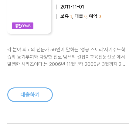
2011-11-01
보유
, 대출
, 예약
1
0
0
웅진OPMS
각 분야 최고의 전문가 56인이 말하는 '성공 스토리'자기주도학
습의 동기부여와 다양한 진로 탐색의 길잡이교육전문신문 에서
발행한 시리즈이다.는 2006년 11월부터 2009년 3월까지 2년
4개월동안 교육전문신문 에 게재된 기사들을 묶은 시리즈이다.
정운찬(전 서울대 총장), 박효남(서울힐튼호텔 총 주방장), 양진
석(건축가), 오영실(아나운서), 금난새(지휘차), 최완규(드라마
작가), 홍..
대출하기