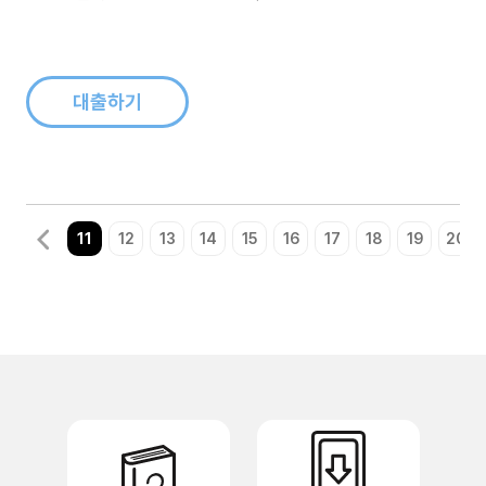
의지력이 약한 사람은 결코 노력도 할 수가 없다. 의지력이 약하
면 자신의 건강마저도 지킬 수가 없다. 건강하지 못한 사람이 성
공할 리도 없거니와 또한 건강을 잃은 사람이 성공한다 한들 인생
에 무슨 보..
대출하기
11
12
13
14
15
16
17
18
19
20