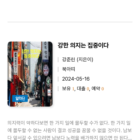
강한 의지는 집중이다
강준린 (지은이)
북아띠
2024-05-16
보유
, 대출
, 예약
1
0
0
알라딘
의지력이 약하다보면 한 가지 일에 몰두할 수가 없다. 한 가지 일
에 몰두할 수 없는 사람이 결코 성공을 꿈꿀 수 없을 것이다. 남보
다 앞서갈 수 있으려면 남보다 노력을 배가하지 않으면 안 된다.