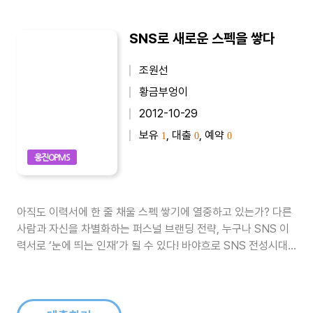
SNS로 새로운 스펙을 쌓다
조원선
황금부엉이
2012-10-29
보유
, 대출
, 예약
1
0
0
웅진OPMS
아직도 이력서에 한 줄 채울 스펙 쌓기에 열중하고 있는가? 다른
사람과 자신을 차별화하는 퍼스널 브랜딩 전략, 누구나 SNS 이
력서로 ‘눈에 띄는 인재’가 될 수 있다! 바야흐로 SNS 전성시대
다. 전세계 트위터 가입자 수가 5억 명, 페이스북 가입자 수가 9
억 명을 넘어섰다. 가입자 모두가 SNS를 활발히 이용하는 것은
아니겠지만, 그중 절반만 활용한다고 해도 그 수는 꽤 많다. 이런
상황..