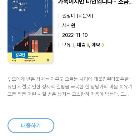
가족이지만 타인입니다 - 조금 멀찍이 떨어져 마침내, 상처의 고리를 끊어낸 마음 치유기
원정미 (지은이)
서사원
2022-11-10
보유
, 대출
, 예약
1
0
0
알라딘
부모에게 받은 상처는 아무도 모르는 사이에 대물림된다불우한
유년 시절로 인한 정서적 결핍을 극복한 한 상담가의 마음 치유기
크든 작든 어린 시절 받은 상처는 고스란히 마음에 남는다. 그리
고 그 상처는 일상에서 불쑥불쑥 존재감을 드러낸다. 어렸을 적
나에게 상처를 준 부모처럼은 살지 않겠다고 결심하는 사람들이
많다. 그러나 그들로부터 받은 상처를 고스란히 남편, 아이에게
대물림하는 경우가 비일비..
대출하기