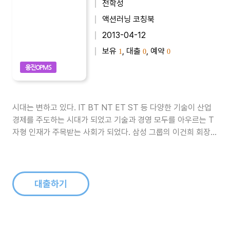
전학성
액션러닝 코칭북
2013-04-12
보유
, 대출
, 예약
1
0
0
웅진OPMS
시대는 변하고 있다. IT BT NT ET ST 등 다양한 기술이 산업
경제를 주도하는 시대가 되었고 기술과 경영 모두를 아우르는 T
자형 인재가 주목받는 사회가 되었다. 삼성 그룹의 이건희 회장도
T자형 인재를 원하고 있으며 우리나라를 대표하는 전문 경영인
인 윤종용 삼성 전자 부회장과 황창규 삼성 전자 사장 역시 이공
계 출신의 T자형 인재들이다. T자형 인재란 한 가지 전문 분야에
만 정통한(..
대출하기