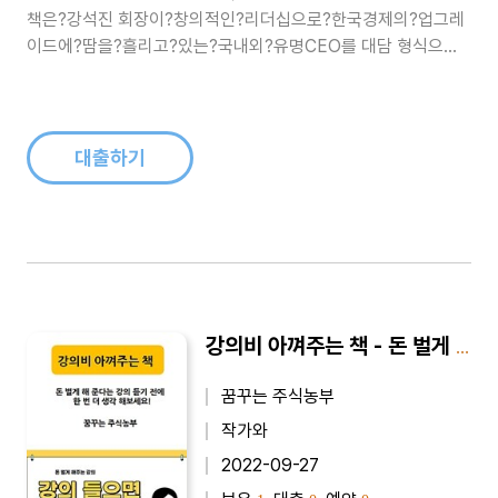
책은?강석진 회장이?창의적인?리더십으로?한국경제의?업그레
이드에?땀을?흘리고?있는?국내외?유명CEO를 대담 형식으로
인터뷰한 것을 소개하고 있다. 두 CEO의?대담은 리더를 꿈꾸고
있는 청년들에게?새로운 도전의식과 꿈을 던지고 있다.‘강석진
회장의 쾌설대담...CEO가 만난 CEO’ 1권에서는 강석진 회장과
윤홍근 제너시스 BBQ회..
대출하기
강의비 아껴주는 책 - 돈 벌게 해 준다는 강의 듣기 전에 한 번 더 생각 해보세요
꿈꾸는 주식농부
작가와
2022-09-27