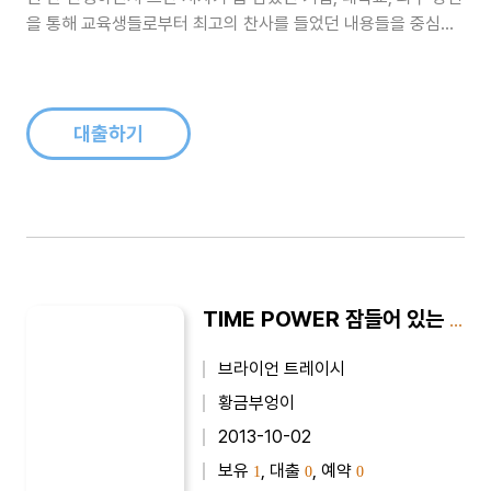
을 통해 교육생들로부터 최고의 찬사를 들었던 내용들을 중심으
로 구성하였다. 그들의 한결같은 반응은 소통이 잘 안 되는 진짜
이유를 이해했다는 것이다. 저자는 소통이 잘 되려면 서로에 대해
차이를 인정하고, 고정관념을 버리고, 신뢰를 구축하는 것이 선결
과제이고 그..
대출하기
TIME POWER 잠들어 있는 시간을 깨워라
브라이언 트레이시
황금부엉이
2013-10-02
보유
, 대출
, 예약
1
0
0