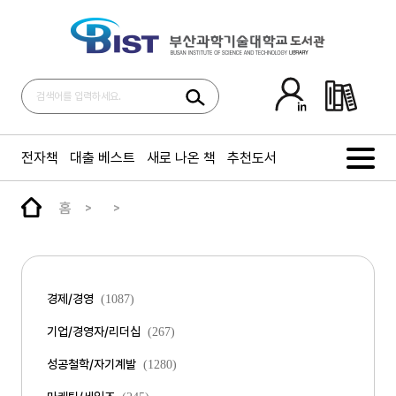
전자책
대출 베스트
새로 나온 책
추천도서
홈
경제/경영
(1087)
기업/경영자/리더십
(267)
성공철학/자기계발
(1280)