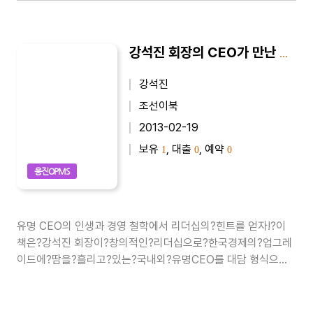
강석진 회장의 CEO가 만난 CEO 1
강석진
조선이북
2013-02-19
보유
, 대출
, 예약
1
0
0
웅진OPMS
유명 CEO의 인생과 경영 철학에서 리더십의?힌트를 얻자!?이
책은?강석진 회장이?창의적인?리더십으로?한국경제의?업그레
이드에?땀을?흘리고?있는?국내외?유명CEO를 대담 형식으로
인터뷰한 것을 소개하고 있다. 두 CEO의?대담은 리더를 꿈꾸고
있는 청년들에게?새로운 도전의식과 꿈을 던지고 있다.‘강석진
회장의 쾌설대담...CEO가 만난 CEO’ 1권에서는 강석진 회장과