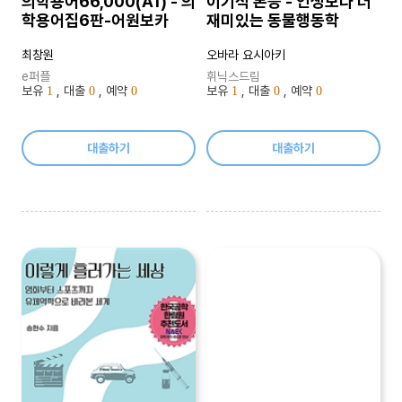
의학용어66,000(A1) - 의
이기적 본능 - 인생보다 더
학용어집6판-어원보카
재미있는 동물행동학
최창원
오바라 요시아키
e퍼플
휘닉스드림
보유
, 대출
, 예약
보유
, 대출
, 예약
1
0
0
1
0
0
대출하기
대출하기