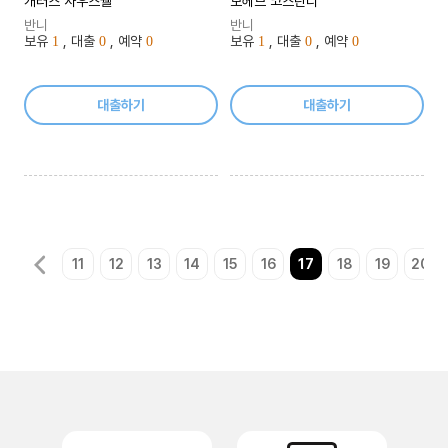
개러스 사우스웰
모헤브 코스탄디
학개념에 관한 모든 것
든 것
반니
반니
보유
, 대출
, 예약
보유
, 대출
, 예약
1
0
0
1
0
0
대출하기
대출하기
11
12
13
14
15
16
17
18
19
20