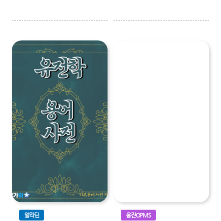
알라딘
웅진OPMS