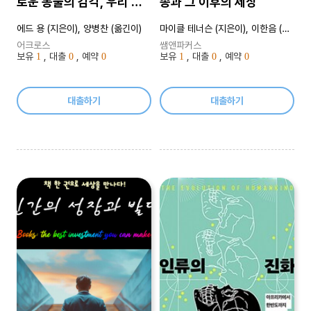
로운 동물의 감각, 우리 주
종과 그 이후의 세상
위의 숨겨진 세계를 드러내
에드 용 (지은이), 양병찬 (옮긴이)
마이클 테너슨 (지은이), 이한음 (옮긴이)
다
어크로스
쌤앤파커스
보유
, 대출
, 예약
보유
, 대출
, 예약
1
0
0
1
0
0
대출하기
대출하기