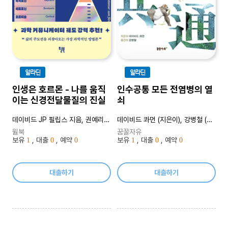
알라딘
알라딘
인생은 호르몬 - 나를 움직
인수공통 모든 전염병의 열
이는 신경전달물질의 진실
쇠
데이비드 JP 필립스 지음, 권예리 옮김
데이비드 콰먼 (지은이), 강병철 (옮긴이)
윌북
꿈꿀자유
보유
, 대출
, 예약
보유
, 대출
, 예약
1
0
0
1
0
0
대출하기
대출하기