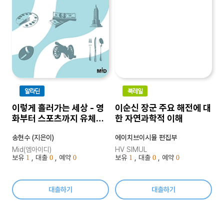
알라딘
북레일
이렇게 흘러가는 세상 - 영
이순신 장군 주요 해전에 대
화부터 스포츠까지 유체역
한 자연과학적 이해
학으로 바라본 세계
송현수 (지은이)
에이치브이시뮬 편집부
Mid(엠아이디)
HV SIMUL
보유
, 대출
, 예약
보유
, 대출
, 예약
1
0
0
1
0
0
대출하기
대출하기