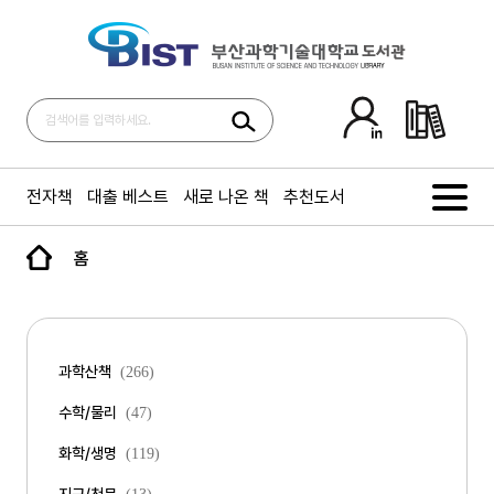
전자책
대출 베스트
새로 나온 책
추천도서
홈
과학산책
(266)
수학/물리
(47)
화학/생명
(119)