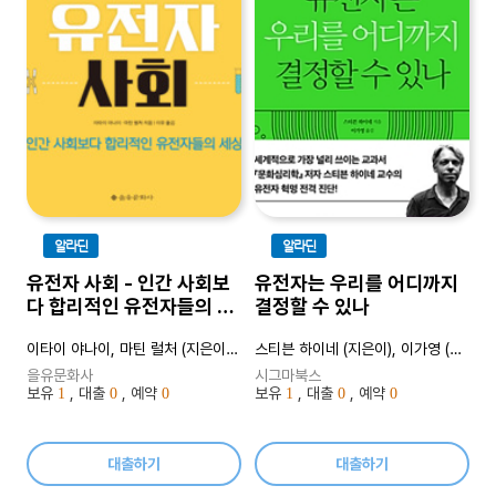
알라딘
알라딘
유전자 사회 - 인간 사회보
유전자는 우리를 어디까지
다 합리적인 유전자들의 세
결정할 수 있나
상
이타이 야나이, 마틴 럴처 (지은이), 이유 (옮긴이)
스티븐 하이네 (지은이), 이가영 (옮긴이)
을유문화사
시그마북스
보유
, 대출
, 예약
보유
, 대출
, 예약
1
0
0
1
0
0
대출하기
대출하기