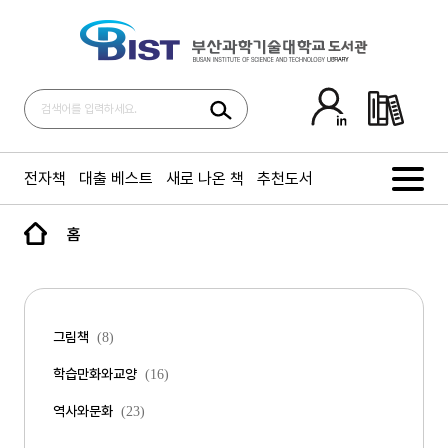
전자책
대출 베스트
새로 나온 책
추천도서
홈
그림책
(8)
학습만화와교양
(16)
역사와문화
(23)