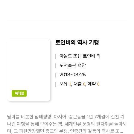
토인비의 역사 기행
아놀드 조셉 토인비 외
도서출판 백암
2018-08-28
보유
, 대출
, 예약
1
0
0
북레일
남미를 비롯한 남태평양, 아시아, 중근동을 1년 7개월에 걸친 기
나긴 여행을 통해 보여주는 책. 세계인류 문명의 발자취를 돌아보
며, 그 파란만장했던 종교의 분쟁. 인종간의 갈등의 역사를 조명