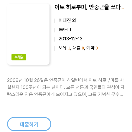
이토 히로부미, 안중근을 쏘다 : 단편 역사소설
이태진 외
IWELL
2013-12-13
보유
, 대출
, 예약
1
0
0
북레일
2009년 10월 26일은 안중근이 하얼빈에서 이토 히로부미를 사
살한지 100주년이 되는 날이다. 모든 언론과 국민들의 관심이 자
랑스러운 영웅 안중근에게 모아지고 있으며, 그를 기념한 무수히
많은 책과 공연들이 쏟아지고 있다.그러나 혹시 알고 있는가? 영
웅 안중근의 위대한 승리 뒤에 너무도 비극적이어서 누가 감히 꺼
낼 수 없었던 처절한 역사가 숨어있다는 것을……. 하얼빈 거사
30년 후인 1..
대출하기