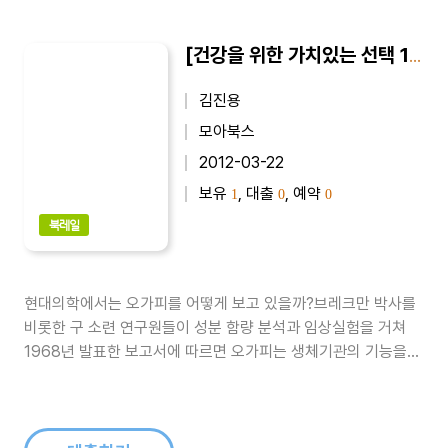
[건강을 위한 가치있는 선택 12] 오가피, 내 몸을 살린다
김진용
모아북스
2012-03-22
보유
, 대출
, 예약
1
0
0
북레일
현대의학에서는 오가피를 어떻게 보고 있을까?브레크만 박사를
비롯한 구 소련 연구원들이 성분 함량 분석과 임상실험을 거쳐
1968년 발표한 보고서에 따르면 오가피는 생체기관의 기능을
증대시켜주고 동맥 혈압을 정상화시켜주며 혈당치를 감소시키는
작용을 한다고 한다. 또한 1982년 독일 뮌헨대학의 와그너 박사
팀은 중국산, 러시아산, 한국산 오가피를 분석한 결과 한국산 토
종에서 주요 물질인 에로테..