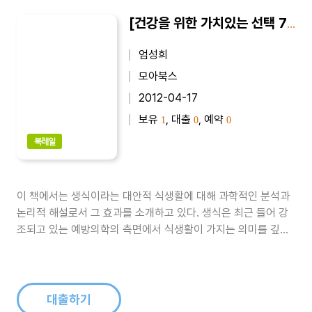
[건강을 위한 가치있는 선택 7] 생식, 내 몸을 살린다
엄성희
모아북스
2012-04-17
보유
, 대출
, 예약
1
0
0
북레일
이 책에서는 생식이라는 대안적 식생활에 대해 과학적인 분석과
논리적 해설로서 그 효과를 소개하고 있다. 생식은 최근 들어 강
조되고 있는 예방의학의 측면에서 식생활이 가지는 의미를 깊이
있게 짚어낸다. 병에 걸리지 않도록 하는 것이 병을 치료하는 것
보다 앞서며, 그렇기 때문에 우리 몸의 영양 상태와 신체기관의
활동을 조절하는 영양분의 섭취가 더욱 중요시 될 수밖에 없다.
저자는 최상의 자연식으..
대출하기