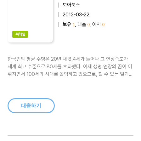
모아북스
2012-03-22
보유
, 대출
, 예약
1
0
0
북레일
한국인의 평균 수명은 20년 내 8.4세가 늘어나 그 연장속도가
세계 최고 수준으로 80세를 초과했다. 이제 생명 연장의 꿈이 이
뤄지면서 100세의 시대로 돌입하고 있으므로, 할 수 있는 일과
하고 싶은 일도 더 많아지는 셈이다. 그러나 우리는 고령화 사회
라는 미명 아래 예기치 않은 또 하나의 문제를 안고 있다. 즉 대다
수의 사람들이 나이가 들면서 잔병 그 이상의 질병을 평생 동안
가지고 있..
대출하기