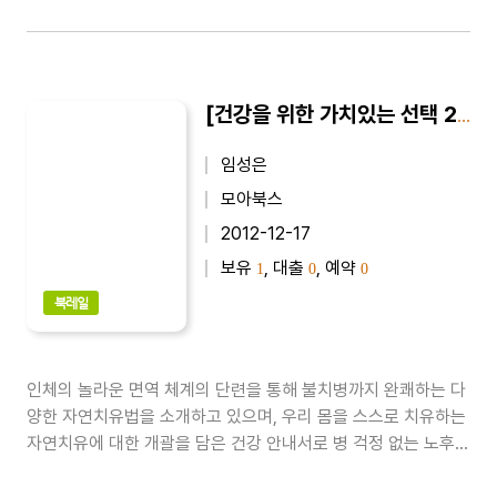
[건강을 위한 가치있는 선택 23] 자연치유, 내 몸을 살린다
임성은
모아북스
2012-12-17
보유
, 대출
, 예약
1
0
0
북레일
인체의 놀라운 면역 체계의 단련을 통해 불치병까지 완쾌하는 다
양한 자연치유법을 소개하고 있으며, 우리 몸을 스스로 치유하는
자연치유에 대한 개괄을 담은 건강 안내서로 병 걱정 없는 노후를
꿈꾸는 이라면 반드시 챙겨야 할 건강서다. 병원을 이용하기가 쉽
지 않았던 시절, 우리는 질병에 걸리면 화학약제 대신 주변에서