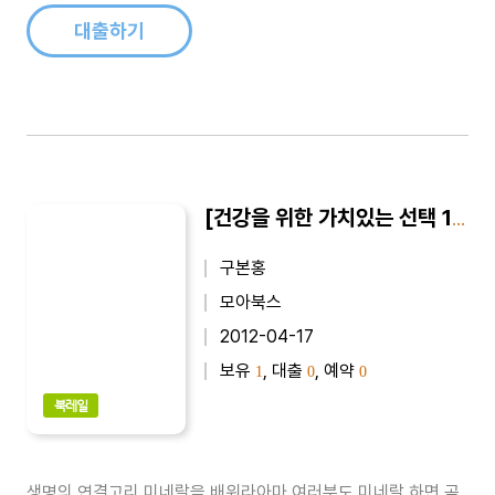
수 있는 장수 비법..
대출하기
[건강을 위한 가치있는 선택 18] 미네랄, 내 몸을 살린다
구본홍
모아북스
2012-04-17
보유
, 대출
, 예약
1
0
0
북레일
생명의 연결고리 미네랄을 배워라아마 여러분도 미네랄 하면 곧