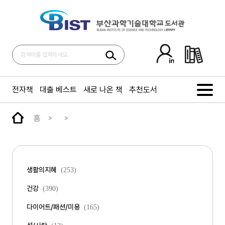
전자책
대출 베스트
새로 나온 책
추천도서
홈
생활의지혜
(253)
건강
(390)
다이어트/패션/미용
(165)