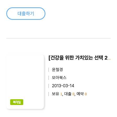
구할 수 있는 다양한 약초들이나 식품들을 이용해 병을 치료했다.
나아가 병 치료제..
대출하기
[건강을 위한 가치있는 선택 24] 이소플라본, 내 몸을 살린다
윤철경
모아북스
2013-03-14
보유
, 대출
, 예약
1
0
0
북레일