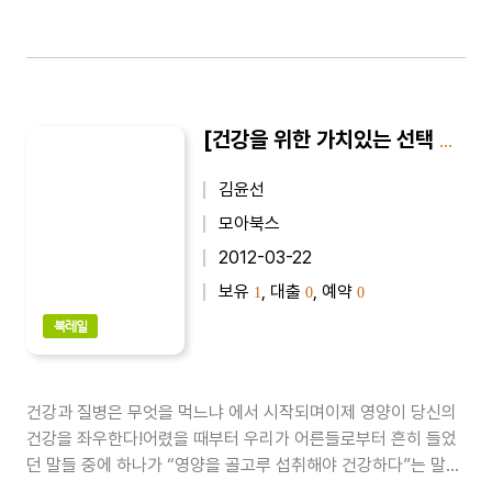
[건강을 위한 가치있는 선택 4] 영양요법, 내 몸을 살린다
김윤선
모아북스
2012-03-22
보유
, 대출
, 예약
1
0
0
북레일
건강과 질병은 무엇을 먹느냐 에서 시작되며이제 영양이 당신의
건강을 좌우한다!어렸을 때부터 우리가 어른들로부터 흔히 들었
던 말들 중에 하나가 “영양을 골고루 섭취해야 건강하다”는 말이
었다. 그래서 행여 편식이라도 하게 되면 “너 그러다가 몸이 약해