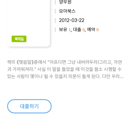
양우원
모아북스
2012-03-22
보유
, 대출
, 예약
1
0
0
북레일
책의 《맺음말》중에서 “아프다면 그냥 내버려두라!그리고, 자연
과 가까워져라.” 사실 이 말을 들었을 때 이것을 몸소 시행할 수
있는 사람이 몇이나 될 수 있을지 의문이 들게 된다. 다만 우리는
어린 시절부터 다양한 질병들을 겪으면서 스스로 면역력을 길러
왔고, 이렇게 길러진 면역 체계는 우리 체내에 다양한 호전반응을
통해 병을 극복할 수 있는 시스템을 심어 놓았다. 지금껏 우리..
대출하기