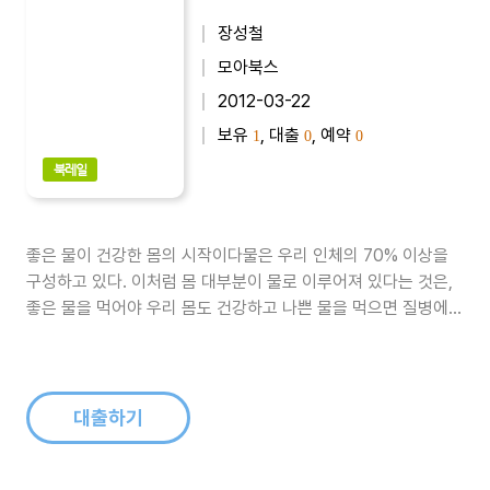
장성철
모아북스
2012-03-22
보유
, 대출
, 예약
1
0
0
북레일
좋은 물이 건강한 몸의 시작이다물은 우리 인체의 70% 이상을
구성하고 있다. 이처럼 몸 대부분이 물로 이루어져 있다는 것은,
좋은 물을 먹어야 우리 몸도 건강하고 나쁜 물을 먹으면 질병에
걸릴 수밖에 없다는 의미다. 그럼에도 안타깝게도 물은 다른 음식
물에 비해 그 중요성이 간과되어 왔다. 몸이 아프거나 극단적인
병에 걸렸을 때 그 원인을 매일 마시는 물 때문이라고 생각하는
사람은 극히 드물..
대출하기