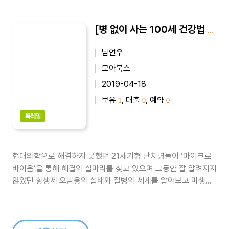
[병 없이 사는 100세 건강법 시리즈 08] 내 몸을 살리는 마이크로바이옴 : 전 세계 학계와 의료계는 ‘제2의 유전체’에 주목!
남연우
모아북스
2019-04-18
보유
, 대출
, 예약
1
0
0
북레일
현대의학으로 해결하지 못했던 21세기형 난치병들이 ‘마이크로
바이옴’을 통해 해결의 실마리를 찾고 있으며 그동안 잘 알려지지
않았던 항생제 오남용의 실태와 질병의 세계를 알아보고 미생물
과 질병의 상관관계를 상세하게 알려준다. 그리고 우리 몸속 미생
물의 세계에 대해서도 설명하는데, 왜 미생물이 새로운 대안이며
장내 미생물총에 영향을 주는 바이오틱스에는 무엇이 있는지 알