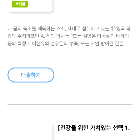
북레일
내 몸의 독소를 해독하는 효소, 제대로 섭취하고 있는가?영국 국
왕의 주치의였던 A. 레인 박사는 “모든 질병은 미네랄과 비타민
등의 특정 식이섬유와 섬유질의 부족, 또는 자연 방어균 같은 생
체의 정상 활동에 필요한 방어물이 부족할 때 ‘악균’이 대장에서
번식해 그 독이 혈액을 오염시킨 결과라 했다. 이 오염이 생체의
모든 조직과 기관을 서서히 침식하고 파괴해간다”고 말한 바 있
다. 또한 저명..
대출하기
[건강을 위한 가치있는 선택 15] 호전반응, 내 몸을 살린다