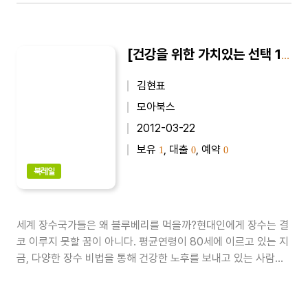
[건강을 위한 가치있는 선택 16] 블루베리, 내 몸을 살린다
김현표
모아북스
2012-03-22
보유
, 대출
, 예약
1
0
0
북레일
세계 장수국가들은 왜 블루베리를 먹을까?현대인에게 장수는 결
코 이루지 못할 꿈이 아니다. 평균연령이 80세에 이르고 있는 지
금, 다양한 장수 비법을 통해 건강한 노후를 보내고 있는 사람들
이 적지 않다.많은 학자들이 장수의 조건으로 몇 가지를 꼽는데,
하나는 깨끗한 환경, 둘째는 운동, 그리고 마지막은 음식이다. 이
중에서도 음식은 우리가 일상 속에서 가장 능동적으로 도전해볼