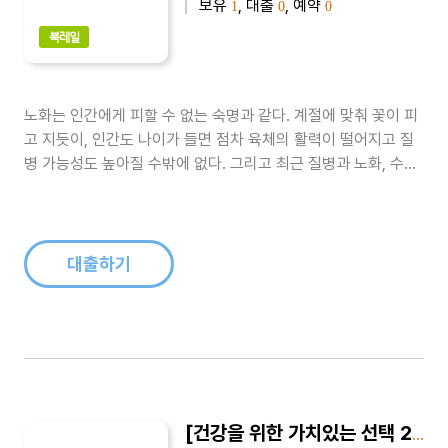
보유
, 대출
, 예약
1
0
0
북레일
노화는 인간에게 피할 수 없는 숙명과 같다. 계절에 맞춰 꽃이 피
고 지듯이, 인간도 나이가 들면 점차 육체의 활력이 떨어지고 질
병 가능성도 높아질 수밖에 없다. 그리고 최근 질병과 노화, 수명
연장에 대한 활발한 연구들에서 가장 주목받는 부분이 노화를 방
지하는 항산화 작용이다.항산화 작용은 우리 체내의 유해한 산소
를 제거함으로써 세포가 녹슬고 오장육부가 퇴화하는 것을 막아
내는 인체 작용으로서,..
대출하기
[건강을 위한 가치있는 선택 2] 물, 내 몸을 살린다