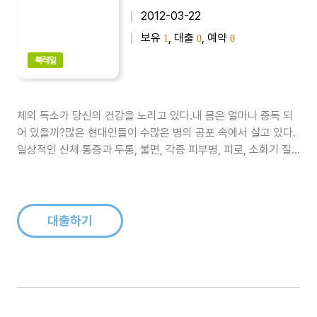
2012-03-22
보유
, 대출
, 예약
1
0
0
북레일
체외 독소가 당신의 건강을 노리고 있다.내 몸은 얼마나 중독 되
어 있을까?많은 현대인들이 수많은 병의 공포 속에서 살고 있다.
일상적인 신체 통증과 두통, 불면, 각종 피부병, 피로, 소화기 질
환, 정서불안…. 이러한 증상들은 대게 단발성으로 끝나지 않고,
이름 앞에 ‘만성’이라는 이름을 달고 수개월 혹은 수년 동안 사람
들을 괴롭힌다.문제는 중대질환이 아닌 일상적 증상의 경우 병원
에 가 보아..
대출하기