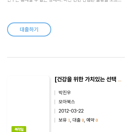
비만을 해소해 주는 약품 개발을 위해 천문학적인 액수의 비용이
투자되고 있다. 그나마 대부분의 아시아 국가는 이러한 위험에서
조금 빗겨나 있다고 하지만 우리나라의 비만 인구의 증가율 또한
안심할만한 수..
대출하기
[건강을 위한 가치있는 선택 9] 통증클리닉, 내 몸을 살린다
박진우
모아북스
2012-03-22
보유
, 대출
, 예약
1
0
0
북레일