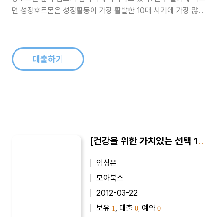
면 성장호르몬은 성장활동이 가장 활발한 10대 시기에 가장 많이
분비되며, 수면을 취한 지 30분이 지난 후, 운동을 시작한 지
20~30분 후에 가장 왕성하게 분비되는 것으로 알려져 있다. 그
러다 20대 이후부터는 10년마다 약 14.4%씩 꾸준히 감소하여,
60대가 ..
대출하기
[건강을 위한 가치있는 선택 14] 효소, 내 몸을 살린다
임성은
모아북스
2012-03-22
보유
, 대출
, 예약
1
0
0