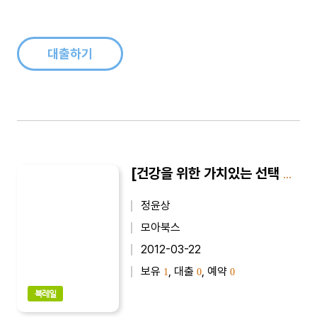
지면 어쩌려고 그러니”하고 꾸중을 듣기도 했다.식단을 짤 때 단
백질 식품과 야채, 밥 등이 적절히 어우러져 균형 잡힌 식사를 하
는 것을 최고의 건강..
대출하기
[건강을 위한 가치있는 선택 5] 온열요법, 내 몸을 살린다
정윤상
모아북스
2012-03-22
보유
, 대출
, 예약
1
0
0
북레일