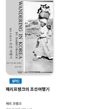
알라딘
해리프랭크의 조선여행기
해리 프랭크