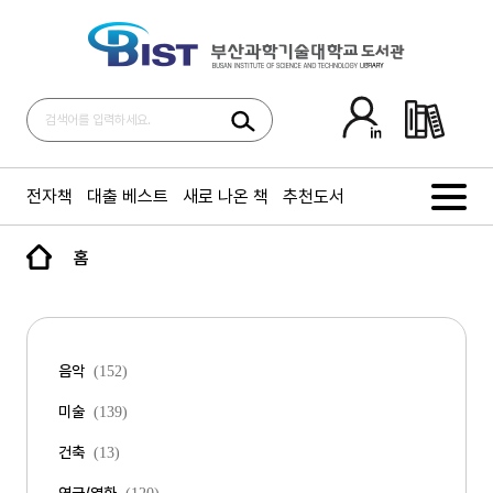
전자책
대출 베스트
새로 나온 책
추천도서
홈
음악
(152)
미술
(139)
건축
(13)