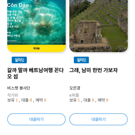
알라딘
알라딘
갈까 말까 베트남여행 꼰다
그래, 남미 한번 가보자
오 섬
비스켓 봉사단
오은경
작가와
e퍼플
보유
, 대출
, 예약
보유
, 대출
, 예약
1
0
0
1
0
0
대출하기
대출하기