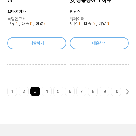
女 공룡능선 노하우
꼬마여행자
안남식
득템연구소
유페이퍼
보유
, 대출
, 예약
보유
, 대출
, 예약
1
0
0
1
0
0
대출하기
대출하기
1
2
3
4
5
6
7
8
9
10