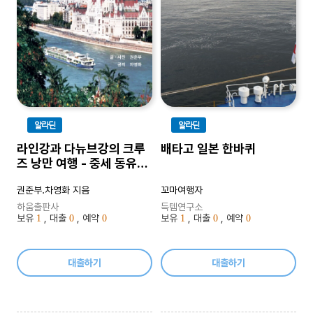
알라딘
알라딘
라인강과 다뉴브강의 크루
배타고 일본 한바퀴
즈 낭만 여행 - 중세 동유럽
문화 탐방
권준부.차영화 지음
꼬마여행자
하움출판사
득템연구소
보유
, 대출
, 예약
보유
, 대출
, 예약
1
0
0
1
0
0
대출하기
대출하기