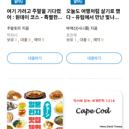
알라딘
알라딘
여기 가려고 주말을 기다렸
오늘도 여행처럼 살기로 했
어 : 원데이 코스 - 특별한
다 - 유럽에서 만난 빛나는
하루를 책임지는 로컬힙 여
장면들
주말토리 지음
박재신(시니플) 지음
행지 160
빅피시
포르체
보유
, 대출
, 예약
보유
, 대출
, 예약
1
0
0
1
0
0
대출하기
대출하기