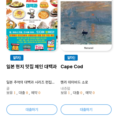
알라딘
알라딘
일본 현지 맛집 체인 대백과
Cape Cod
일본 추억의 대백과 시리즈 편집부 지음, 김정원 옮김
헨리 데이비드 소로
클
내츄럴
보유
, 대출
, 예약
보유
, 대출
, 예약
1
0
0
1
0
0
대출하기
대출하기