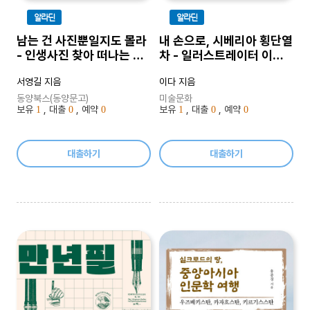
알라딘
알라딘
남는 건 사진뿐일지도 몰라
내 손으로, 시베리아 횡단열
- 인생사진 찾아 떠나는 이
차 - 일러스트레이터 이다
색 국내 여행지 71
의 카메라 없는 핸드메이드
서영길 지음
이다 지음
여행일기
동양북스(동양문고)
미술문화
보유
, 대출
, 예약
보유
, 대출
, 예약
1
0
0
1
0
0
대출하기
대출하기