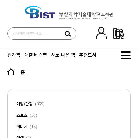
전자책
대출 베스트
새로 나온 책
추천도서
홈
여행/관광
(959)
스포츠
(35)
취미서
(15)