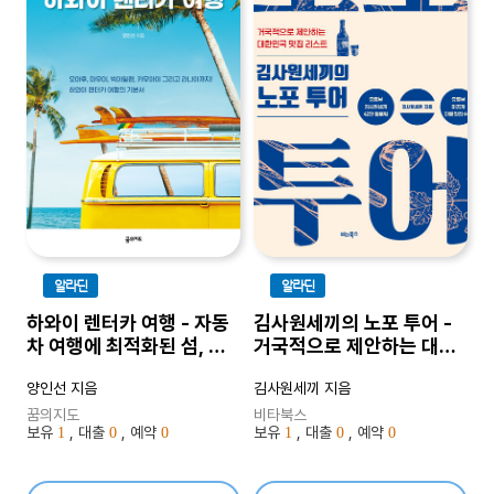
알라딘
알라딘
하와이 렌터카 여행 - 자동
김사원세끼의 노포 투어 -
차 여행에 최적화된 섬, 하
거국적으로 제안하는 대한
와이
민국 맛집 리스트
양인선 지음
김사원세끼 지음
꿈의지도
비타북스
보유
, 대출
, 예약
보유
, 대출
, 예약
1
0
0
1
0
0