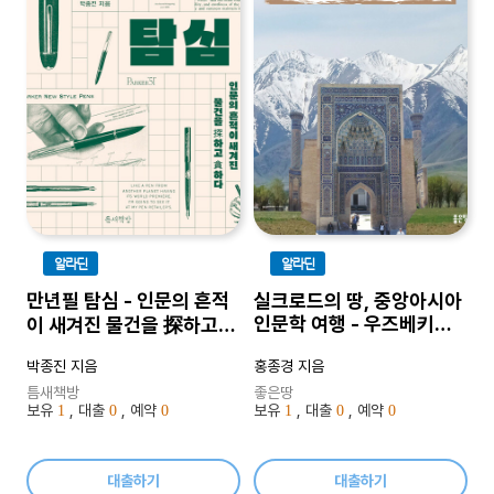
알라딘
알라딘
만년필 탐심 - 인문의 흔적
실크로드의 땅, 중앙아시아
인문학 여행 - 우즈베키스
이 새겨진 물건을 探하고
탄, 카자흐스탄, 키르기스스
貪하다
박종진 지음
홍종경 지음
탄
틈새책방
좋은땅
보유
, 대출
, 예약
보유
, 대출
, 예약
1
0
0
1
0
0
대출하기
대출하기