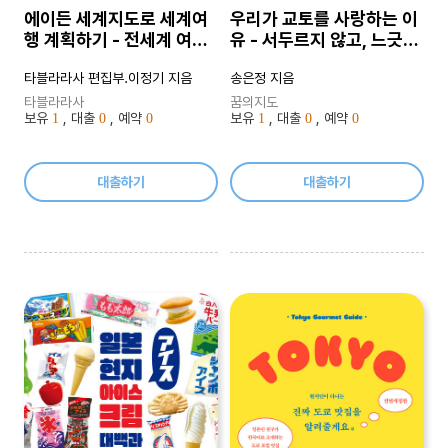
에이든 세계지도로 세계여
우리가 교토를 사랑하는 이
행 계획하기 - 전세계 여행/
유 - 서두르지 않고, 느긋하
문화, 역사이야기를 담은 세
게 교토 골목 여행
타블라라사 편집부.이정기 지음
송은정 지음
계지도, 2024-2025 개정
2판
타블라라사
꿈의지도
보유
, 대출
, 예약
보유
, 대출
, 예약
1
0
0
1
0
0
대출하기
대출하기