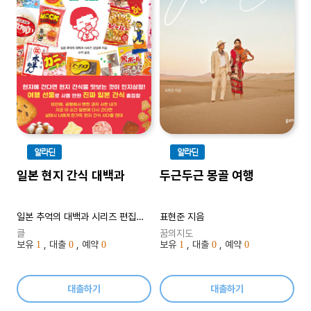
알라딘
알라딘
일본 현지 간식 대백과
두근두근 몽골 여행
일본 추억의 대백과 시리즈 편집부 지음, 수키 옮김
표현준 지음
클
꿈의지도
보유
, 대출
, 예약
보유
, 대출
, 예약
1
0
0
1
0
0
대출하기
대출하기