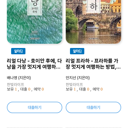
알라딘
알라딘
리얼 다낭 - 호이안 후에, 다
리얼 프라하 - 프라하를 가
낭을 가장 멋지게 여행하는
장 멋지게 여행하는 방법,
방법, 2023~2024 최신
2023~2024년 최신판
배나영 (지은이)
안지선 (지은이)
판
한빛라이프
한빛라이프
보유
, 대출
, 예약
보유
, 대출
, 예약
1
0
0
1
0
0
대출하기
대출하기