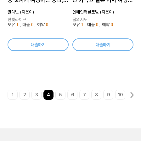
2022~2023년 최신판
완벽 가이드!, 2023-
권예빈 (지은이)
인페인터글로벌 (지은이)
2024 최신판
한빛라이프
꿈의지도
보유
, 대출
, 예약
보유
, 대출
, 예약
1
0
0
1
0
0
대출하기
대출하기
1
2
3
4
5
6
7
8
9
10