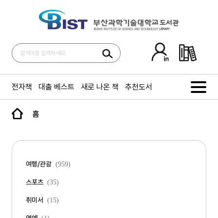
전자책
대출 베스트
새로 나온 책
추천도서
홈
여행/관광
(959)
스포츠
(35)
취미서
(15)