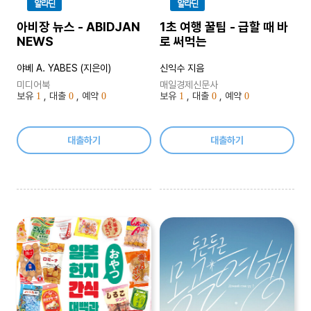
알라딘
알라딘
아비장 뉴스 - ABIDJAN
1초 여행 꿀팁 - 급할 때 바
NEWS
로 써먹는
야베 A. YABES (지은이)
신익수 지음
미디어북
매일경제신문사
보유
, 대출
, 예약
보유
, 대출
, 예약
1
0
0
1
0
0
대출하기
대출하기