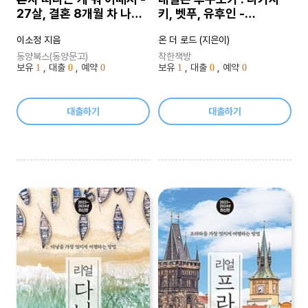
27살, 결혼 8개월 차 나는
키, 벳푸, 유후인 -
배낭을 메고 여행을 시작했
2023~2024 최신개정판
이소정 지음
온 더 로드 (지은이)
다
동양북스(동양문고)
착한책방
보유
, 대출
, 예약
보유
, 대출
, 예약
1
0
0
1
0
0
대출하기
대출하기