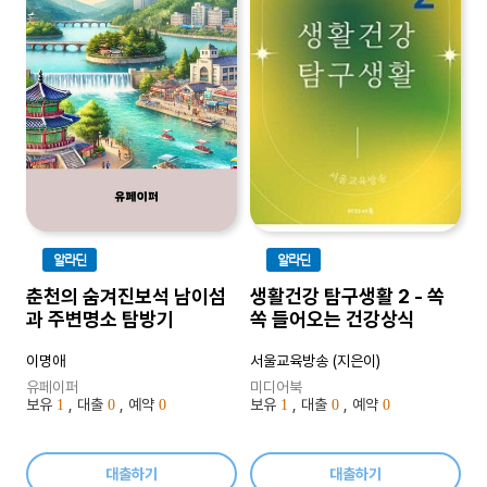
알라딘
알라딘
춘천의 숨겨진보석 남이섬
생활건강 탐구생활 2 - 쏙
과 주변명소 탐방기
쏙 들어오는 건강상식
이명애
서울교육방송 (지은이)
유페이퍼
미디어북
보유
, 대출
, 예약
보유
, 대출
, 예약
1
0
0
1
0
0
대출하기
대출하기