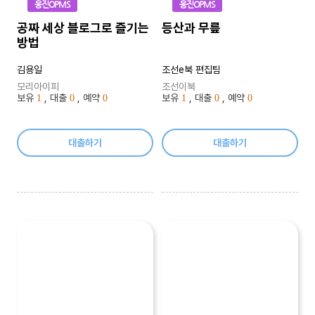
웅진OPMS
웅진OPMS
공짜 세상 블로그로 즐기는
등산과 무릎
방법
김용일
조선e북 편집팀
모리아이피
조선이북
보유
, 대출
, 예약
보유
, 대출
, 예약
1
0
0
1
0
0
대출하기
대출하기