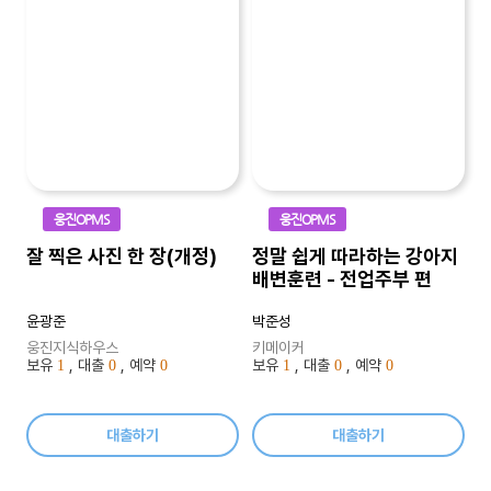
웅진OPMS
웅진OPMS
잘 찍은 사진 한 장(개정)
정말 쉽게 따라하는 강아지
배변훈련 - 전업주부 편
윤광준
박준성
웅진지식하우스
키메이커
보유
, 대출
, 예약
보유
, 대출
, 예약
1
0
0
1
0
0
대출하기
대출하기