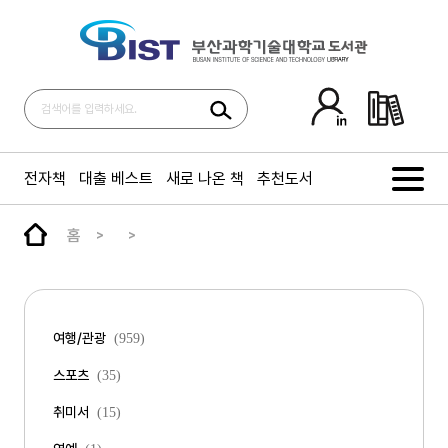
전자책
대출 베스트
새로 나온 책
추천도서
홈
여행/관광
(959)
스포츠
(35)
취미서
(15)