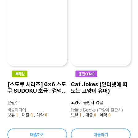
북레일
웅진OPMS
[스도쿠 시리즈] 6x6 스도
Cat Jokes (인터넷에 떠
쿠 SUDOKU 초급 : 겁먹거
도는 고양이 유머)
나 두려워 할 필요 없이 누
윤필수
고양이 출판사 엮음
구나 쉽게 도전 할 수 있는
지능형 게임
버들미디어
Feline Books (고양이 출판사)
보유
, 대출
, 예약
보유
, 대출
, 예약
1
0
0
1
0
0
대출하기
대출하기