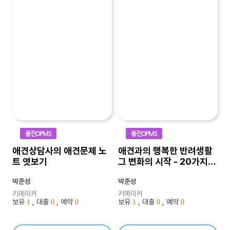
웅진OPMS
웅진OPMS
애견상담사의 애견문제 노
애견과의 행복한 반려생활
트 엿보기
그 변화의 시작 - 20가지
생각
박준성
박준성
키메이커
키메이커
보유
, 대출
, 예약
보유
, 대출
, 예약
1
0
0
1
0
0