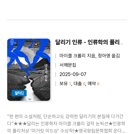
달리기 인류 - 인류학의 퓰리처상 ‘마거릿 미드상’ 수상작
마이클 크롤리 지음, 정아영 옮김
서해문집
2025-09-07
보유
, 대출
, 예약
1
0
0
알라딘
“한 편의 소설처럼, 단순하고도 강력한 달리기의 본질에 다가간
다”★★★달리는 인류학자 마이클 크롤리 걸작 논픽션★인류학
의 퓰리처상 ‘마거릿 미드상’ 수상작!★영국왕립문학협회 온다체