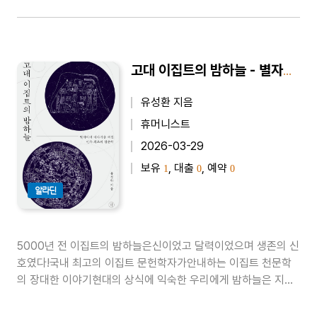
고대 이집트의 밤하늘 - 별자리에 이야기를 새긴 인류 최초의 천문학
유성환 지음
휴머니스트
2026-03-29
보유
, 대출
, 예약
1
0
0
알라딘
5000년 전 이집트의 밤하늘은신이었고 달력이었으며 생존의 신
호였다!국내 최고의 이집트 문헌학자가안내하는 이집트 천문학
의 장대한 이야기현대의 상식에 익숙한 우리에게 밤하늘은 지구
의 자전과 공전에 따른 물리 현상일 뿐이다. 하지만 별로 가득한
은하수, 여름 밤하늘 높이 떠오르는 북두칠성, 오늘날에도 길흉화