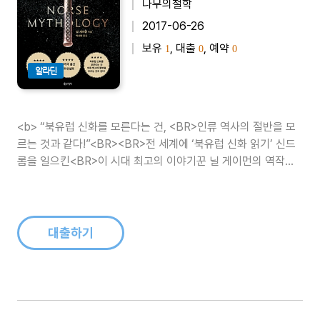
나무의철학
2017-06-26
보유
, 대출
, 예약
1
0
0
알라딘
<b> “북유럽 신화를 모른다는 건, <BR>인류 역사의 절반을 모
르는 것과 같다!”<BR><BR>전 세계에 ‘북유럽 신화 읽기’ 신드
롬을 일으킨<BR>이 시대 최고의 이야기꾼 닐 게이먼의 역작
<BR><BR>26개국 출간, 2017년 아마존 ‘올해의 책’<BR>아마
존, 〈뉴욕 타임스〉 베스트셀러 1위<..
대출하기