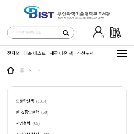
전자책
대출 베스트
새로 나온 책
추천도서
홈
인문학산책
(1314)
한국/동양철학
(58)
서양철학
(69)