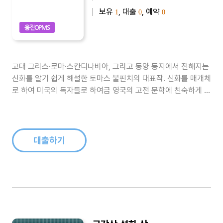
보유
, 대출
, 예약
1
0
0
웅진OPMS
고대 그리스·로마·스칸디나비아, 그리고 동양 등지에서 전해지는
신화를 알기 쉽게 해설한 토마스 불핀치의 대표작. 신화를 매개체
로 하여 미국의 독자들로 하여금 영국의 고전 문학에 친숙하게 하
고 일반 시민의 교양을 높이는 한편, 독자를 그리스·로마·스칸디
나비아, 또는 고전 문학의 세계로 끌어들임으로써 물질 문명에 물
들기 시작한 19세기 시민들에게 정신 문화의 중요성과 그 위기를
깨닫게 하려는 목..
대출하기