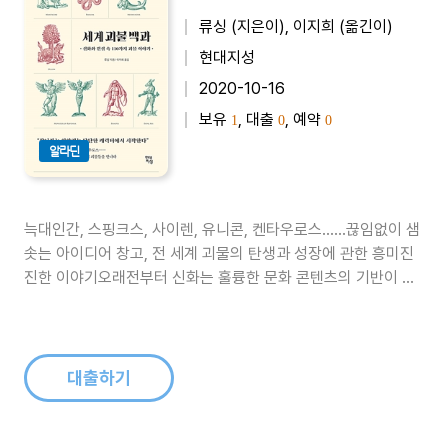
류싱 (지은이), 이지희 (옮긴이)
현대지성
2020-10-16
보유
, 대출
, 예약
1
0
0
알라딘
늑대인간, 스핑크스, 사이렌, 유니콘, 켄타우로스……끊임없이 샘
솟는 아이디어 창고, 전 세계 괴물의 탄생과 성장에 관한 흥미진
진한 이야기오래전부터 신화는 훌륭한 문화 콘텐츠의 기반이 되
었다. 《반지의 제왕》(게르만 신화), 《해리포터》(켈트 신화), 《신
과 함께》(한국 민간 신화), 《센과 치히로의 행방불명》(일본 요괴
신화) 등이 대표적이다.‘상상 속의 동물이 탄생한 배경은 무엇일
까? 당시..
대출하기