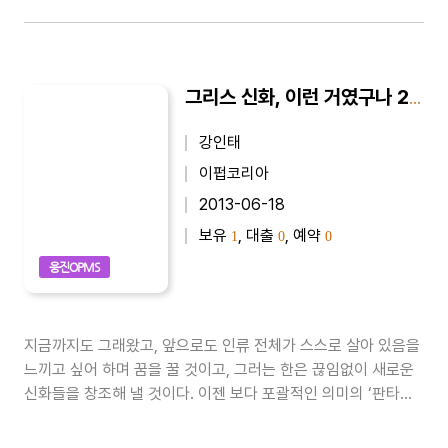
그리스 신화, 이런 거였구나 2 - 영웅들의 시대
강인태
이펍코리아
2013-06-18
보유
, 대출
, 예약
1
0
0
웅진OPMS
지금까지도 그래왔고, 앞으로도 인류 전체가 스스로 살아 있음을
느끼고 싶어 하며 꿈을 꿀 것이고, 그러는 한은 끊임없이 새로운
신화들을 창조해 낼 것이다. 이젠 보다 포괄적인 의미의 ‘판타
지’라는 장르로 규정되는 틀 속에서 말이다. 과거의 사람들이 어
떻게 자신들이 꿈꿀 무대를 만들어왔고, 또 그 속에 어떤 이야기