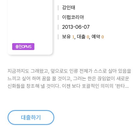
강인태
이펍코리아
2013-06-07
보유
, 대출
, 예약
1
0
0
웅진OPMS
지금까지도 그래왔고, 앞으로도 인류 전체가 스스로 살아 있음을
느끼고 싶어 하며 꿈을 꿀 것이고, 그러는 한은 끊임없이 새로운
신화들을 창조해 낼 것이다. 이젠 보다 포괄적인 의미의 ‘판타
지’라는 장르로 규정되는 틀 속에서 말이다. 과거의 사람들이 어
떻게 자신들이 꿈꿀 무대를 만들어왔고, 또 그 속에 어떤 이야기
들을 탄생시켰는지를 알아보는 것은 앞으로 여전히 꿈꾸며 살아
가고자 하는 사람이라면..
대출하기