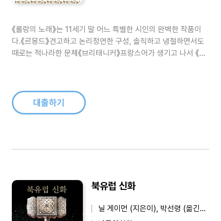
《롤랑의 노래》는 11세기 말 어느 특별한 시인의 완벽한 작품이
다.《르몽드》견고하고 논리정연한 구성, 솔직하고 냉철하면서도
때로는 적나라한 문체《브리태니커》프랑스어가 생기고 나서 《롤
랑의 노래》가 만들어진 게 아니라《롤랑의 노래》가 프랑스어를
만들었다.마쓰오카 세이고, 일본 최초 에디토리얼 디렉터프랑스
최고의 기사문학이자, 중세 유럽 문학의 정수!국내 최초로 만나는
중세 프랑스어 원전 완역본..
대출하기
북유럽 신화
닐 게이먼 (지은이), 박선령 (옮긴이)