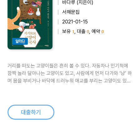
바다루 (지은이)
서해문집
2021-01-15
보유
, 대출
, 예약
1
0
0
알라딘
거리를 떠도는 고양이들은 흔히 볼 수 있다. 자동차나 인기척에
깜짝 놀라 달아나는 고양이도 있고, 사람에게 먼저 다가와 ‘냥’ 하
며 몸을 부비거나 바닥에 드러누워 애교를 부리는 고양이도 있다.
그러다 어느 날부턴가 보이지 않는다. 홀연히 나타났다가 사라지
는 이들의 모습을 보면, 한 번쯤은 궁금해지기 마련이다. 한국에
사는 고양이는 언제부터 우리 곁에 머무르게 되었고 어떻게 공존
해 왔을까.《기..
대출하기