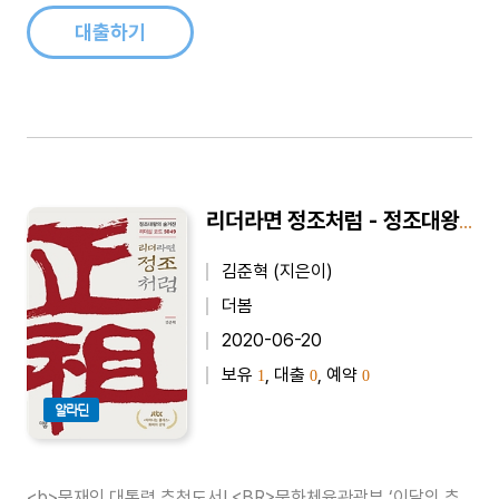
대화의 외침을!역사를 망각하는 민족은 망할 수..
대출하기
리더라면 정조처럼 - 정조대왕의 숨겨진 리더십 코드 5049
김준혁 (지은이)
더봄
2020-06-20
보유
, 대출
, 예약
1
0
0
알라딘
<b>문재인 대통령 추천도서! <BR>문화체육관광부 ‘이달의 추