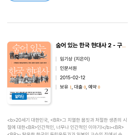
숨어 있는 한국 현대사 2 - 구한말에서 베트남전쟁까지, 아무도 말하지 않았던 그날의 이야기
임기상 (지은이)
인문서원
2015-02-12
보유
, 대출
, 예약
1
0
0
알라딘
<b>20세기 대한민국, <BR>그 치열한 몸짓과 처절한 생존의 시
절에 대한<BR>인간적인, 너무나 인간적인 이야기!</b><BR>
<BR>- 탈옥한 한국인 독립운동가가 일본인 교수의 집에서 숨어