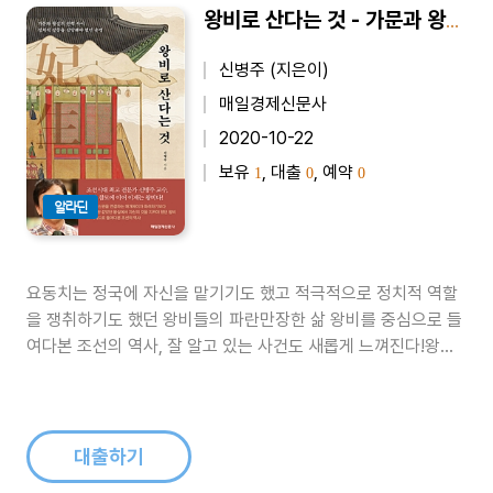
왕비로 산다는 것 - 가문과 왕실의 권력 사이 정치적 갈등을 감당해야 했던 운명
신병주 (지은이)
매일경제신문사
2020-10-22
보유
, 대출
, 예약
1
0
0
알라딘
요동치는 정국에 자신을 맡기기도 했고 적극적으로 정치적 역할
을 쟁취하기도 했던 왕비들의 파란만장한 삶 왕비를 중심으로 들
여다본 조선의 역사, 잘 알고 있는 사건도 새롭게 느껴진다!왕비
가 되는 가장 일반적인 코스는 남편의 세자 시절 세자빈으로 간택
된 후세자가 왕이 되면 왕비가 되는 것이었다. 세자빈이 되기 위
해서는 삼간택의 과정을 거쳐야 했는데 그때 나이 고작 10세 전
후에 불과했다. 그러나 ..
대출하기