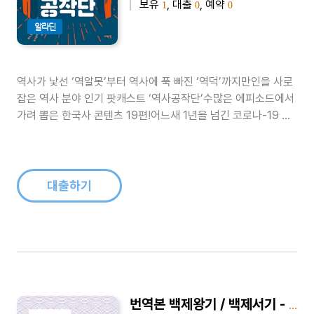
보유
, 대출
, 예약
1
0
0
알라딘
역사가 낯선 ‘역알못’부터 역사에 푹 빠진 ‘역덕’까지만인을 사로
잡은 역사 분야 인기 팟캐스트 ‘역사공작단’수많은 에피소드에서
가려 뽑은 한국사 콘텐츠 19편!어느새 1년을 넘긴 코로나-19 팬
데믹 상황으로 ‘집콕’ 생활과 비대면 소통은 어느덧 일상이 돼버
렸다. 학교 수업뿐 아니라 시민을 위한 다양한 강의들도 온라인
비대면 방식으로 바뀌었다. 역사를 비롯한 인문 분야 강의도 이러
한 상황을 겪..
대출하기
번역본 백제왕기 / 백제서기 - 온조백제 / 구대백제 / 비류백제