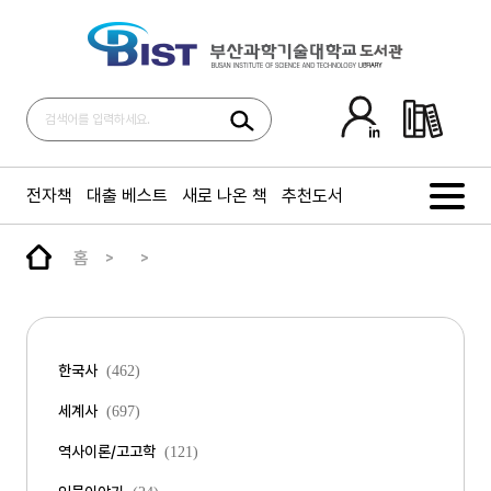
전자책
대출 베스트
새로 나온 책
추천도서
홈
한국사
(462)
세계사
(697)
역사이론/고고학
(121)