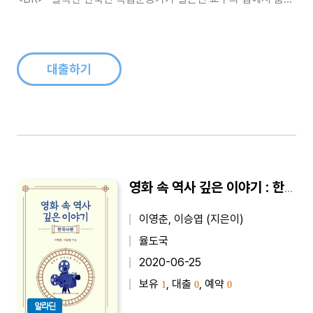
지냈다?<BR>- 윤봉길 의사보다 1시간 빨리 의거를 계획했던 비
운의 의사가 있었다?<BR>- 백범 김구 선생의 ..
대출하기
영화 속 역사 깊은 이야기 : 한국사편 - 영화로 한국사를 엿보다
이영춘, 이승엽 (지은이)
율도국
2020-06-25
보유
, 대출
, 예약
1
0
0
알라딘