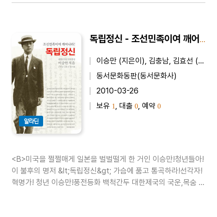
독립정신 - 조선민족이여 깨어나라!
이승만 (지은이), 김충남, 김효선 (엮은이)
동서문화동판(동서문화사)
2010-03-26
보유
, 대출
, 예약
1
0
0
알라딘
<B>미국을 쩔쩔매게 일본을 벌벌떨게 한 거인 이승만!청년들아!
이 불후의 명저 &lt;독립정신&gt; 가슴에 품고 통곡하라!선각자!
혁명가! 청년 이승만!풍전등화 백척간두 대한제국의 국운,목숨 걸
고 구국의 횃불 높이 들었다가 체포되어24세의 젊은 나이에 영
어의 세월 7년!들어라! 그 한성감옥에서 탄생한 100년 전 한국근