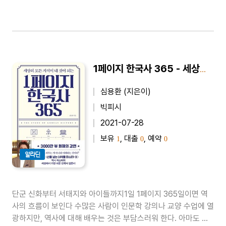
1페이지 한국사 365 - 세상의 모든 지식이 내 것이 되는
심용환 (지은이)
빅피시
2021-07-28
보유
, 대출
, 예약
1
0
0
알라딘
단군 신화부터 서태지와 아이들까지1일 1페이지 365일이면 역
사의 흐름이 보인다 수많은 사람이 인문학 강의나 교양 수업에 열
광하지만, 역사에 대해 배우는 것은 부담스러워 한다. 아마도 어