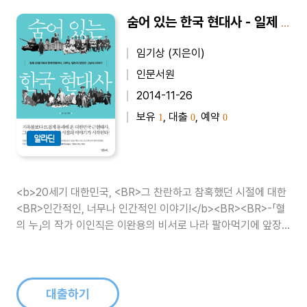
숨어 있는 한국 현대사 - 일제 강점기에서 한국전쟁까지, 아무도 말하지 않았던 그날의 이야기
임기상 (지은이)
인문서원
2014-11-26
보유
, 대출
, 예약
1
0
0
알라딘
<b>20세기 대한민국, <BR>그 찬란하고 참혹했던 시절에 대한
<BR>인간적인, 너무나 인간적인 이야기!</b><BR><BR>-「혈
의 누」의 작가 이인직은 이완용의 비서로 나라 팔아먹기에 앞장
선 악질 매국노였다?<BR>- 고종 황제는 베이징으로 망명을 시
도했다?<BR>- 경천사지십층석탑은 조각조각 해체되..
대출하기