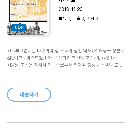
페이퍼로드
2019-11-29
보유
, 대출
, 예약
1
0
0
알라딘
<b>부끄럽지만 마주봐야 할 우리의 참된 역사<BR>영국 정론지
&lt;이코노미스트&gt;가 본 개화기 조선의 모습</b><BR>
<BR>“조선은 차라리 외국으로부터 현대적 행정 시스템의 도움
을 받는 것이 조선 국민들의 이익에 도움이 될 것이다.” <BR>-
&lt;이코노미스트&gt; 1909년 10월..
대출하기