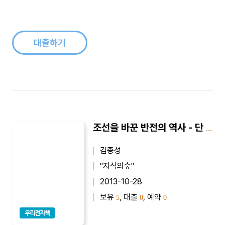
렸을 때부터 두껍고, 어렵고, 외울 게 많은 역사책에 질렸기 때문
일 것이다. 하지만 역사, 그것도 지금 우리가 살고 있는 대한민국
의 역사를 아는 것은 중요하다. 왜냐하면 오랜 시간 이곳에서 수
많은 사람이 해온..
대출하기
조선을 바꾼 반전의 역사 - 단 하나의 사건이 역사를 바꿨다
김종성
"지식의숲"
2013-10-28
보유
, 대출
, 예약
5
0
0
우리전자책