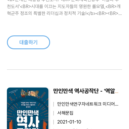
천도서’<BR>시대를 이끄는 지도자들의 영원한 롤모델,<BR>개
혁군주 정조의 특별한 리더십과 정치적 기술!</b><BR><BR>
우리 역사상 최고의 개혁군주로 평가받는 정조(正祖)는 신궁(神
弓)이었다. 그가 활을 쏠 때면 50발 중 49발을 쏘아 명중시켰
다...
대출하기
만인만색 역사공작단 - '역알못'부터 '역덕'까지, 만인을 위한 고퀄리티 한국사
만인만색연구자네트워크 미디어팀 (지은이)
서해문집
2021-01-10