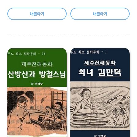
대출하기
대출하기