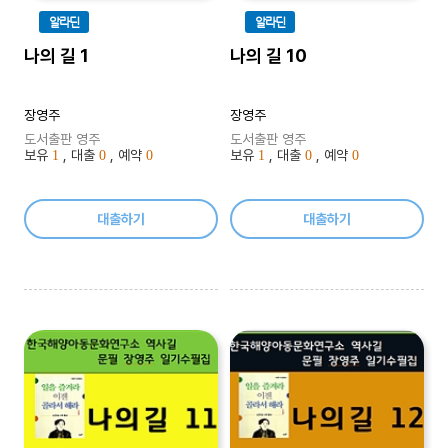
알라딘
알라딘
나의 길 1
나의 길 10
장영주
장영주
도서출판 영주
도서출판 영주
보유
, 대출
, 예약
보유
, 대출
, 예약
1
0
0
1
0
0
대출하기
대출하기