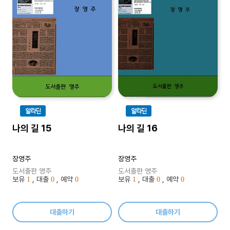
알라딘
알라딘
나의 길 15
나의 길 16
장영주
장영주
도서출판 영주
도서출판 영주
보유
, 대출
, 예약
보유
, 대출
, 예약
1
0
0
1
0
0
대출하기
대출하기