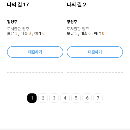
나의 길 17
나의 길 2
장영주
장영주
도서출판 영주
도서출판 영주
보유
, 대출
, 예약
보유
, 대출
, 예약
1
0
0
1
0
0
대출하기
대출하기
1
2
3
4
5
6
7