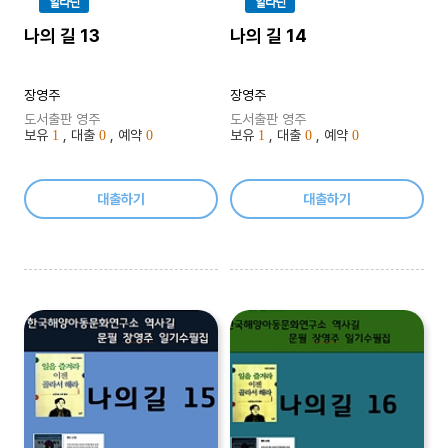
알라딘
알라딘
나의 길 13
나의 길 14
장영주
장영주
도서출판 영주
도서출판 영주
보유
, 대출
, 예약
보유
, 대출
, 예약
1
0
0
1
0
0
대출하기
대출하기