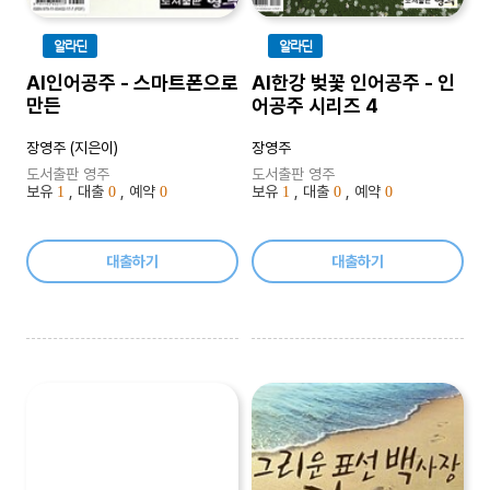
알라딘
알라딘
AI인어공주 - 스마트폰으로
AI한강 벚꽃 인어공주 - 인
만든
어공주 시리즈 4
장영주 (지은이)
장영주
도서출판 영주
도서출판 영주
보유
, 대출
, 예약
보유
, 대출
, 예약
1
0
0
1
0
0
대출하기
대출하기