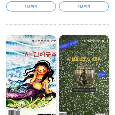
대출하기
대출하기