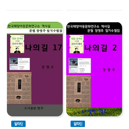
알라딘
알라딘