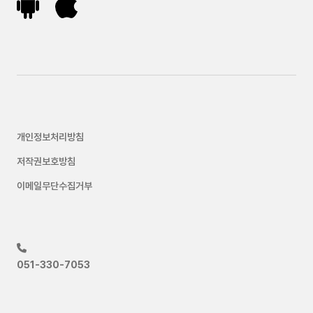
개인정보처리방침
저작권보호방침
이메일무단수집거부
051-330-7053