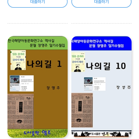
대출하기
대출하기