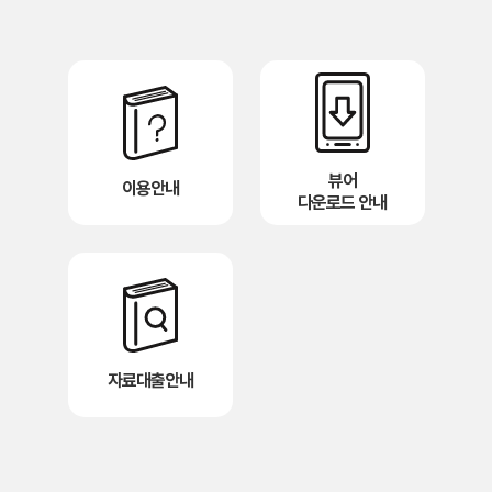
뷰어
이용안내
다운로드 안내
자료대출안내