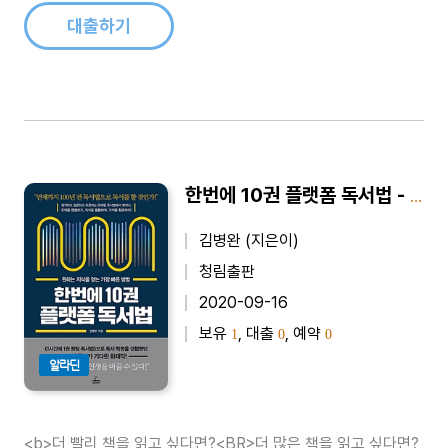
대출하기
한번에 10권 플랫폼 독서법 - 원하는 지식을 얻는 가장 빠른 방법
김병완 (지은이)
청림출판
2020-09-16
보유
, 대출
, 예약
1
0
0
알라딘
<b>더 빨리 책을 읽고 싶다면?<BR>더 많은 책을 읽고 싶다면?