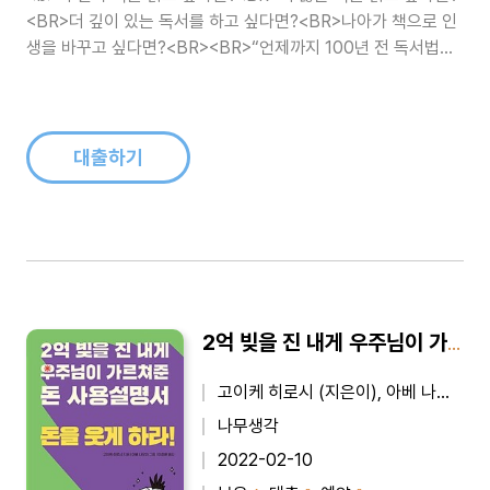
<BR>더 깊이 있는 독서를 하고 싶다면?<BR>나아가 책으로 인
생을 바꾸고 싶다면?<BR><BR>“언제까지 100년 전 독서법으
로 독서를 할 것인가!”<BR>《1시간에 1권 퀀텀 독서법》으로 10
만 독자의 인생을 바꾼 <BR>김병완이 소개하..
대출하기
2억 빚을 진 내게 우주님이 가르쳐준 돈 사용설명서 : 돈을 웃게 하라!
고이케 히로시 (지은이), 아베 나오미 (그림), 이정환 (옮긴이)
나무생각
2022-02-10