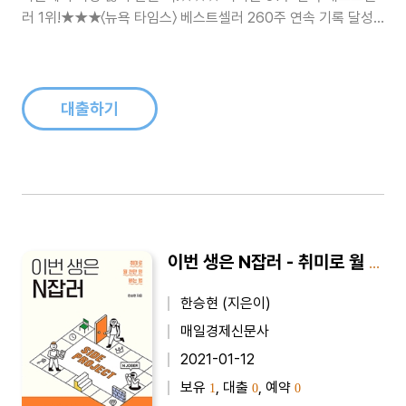
러 1위!★★★〈뉴욕 타임스〉 베스트셀러 260주 연속 기록 달성!
★★★ 교보문고․예스24․알라딘 ‘2019 올해의 책’ 선정!전 세계
2,500만 명이 증명한 가장 과학적이고 쉬운 습관 시스템!자기계
발서의 공식을 다시 쓴 아마존 최고의 화제..
대출하기
이번 생은 N잡러 - 취미로 월 천만 원 버는 법
한승현 (지은이)
매일경제신문사
2021-01-12
보유
, 대출
, 예약
1
0
0