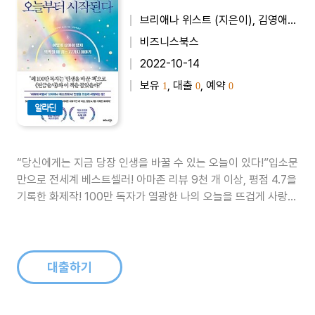
브리애나 위스트 (지은이), 김영애 (옮긴이)
비즈니스북스
2022-10-14
보유
, 대출
, 예약
1
0
0
알라딘
“당신에게는 지금 당장 인생을 바꿀 수 있는 오늘이 있다!”입소문
만으로 전세계 베스트셀러! 아마존 리뷰 9천 개 이상, 평점 4.7을
기록한 화제작! 100만 독자가 열광한 나의 오늘을 뜨겁게 사랑하
는 77가지 방법! “브리애나 위스트의 글은 마치 인생의 알약 같
다!” 전세계 SNS에서 생생한 리뷰와 입소문만으로 강력 추천작
으로 소개되고 수십 개국에서 출간해 수많은 독자 사이에 화제가
된 책..
대출하기