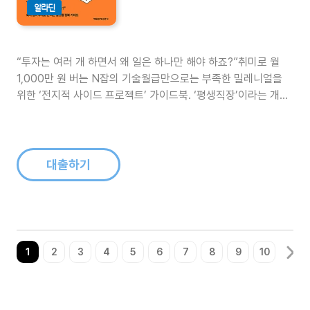
알라딘
“투자는 여러 개 하면서 왜 일은 하나만 해야 하죠?”취미로 월
1,000만 원 버는 N잡의 기술월급만으로는 부족한 밀레니얼을
위한 ‘전지적 사이드 프로젝트’ 가이드북. ‘평생직장’이라는 개념
이 사라진 지 오래다. 일자리와 미래에 대한 불확실성이 커지면서
재테크에 눈을 뜬 직장인들이 N잡, 사이드잡(부업)을 꿈꾸고 있
다. 이 책의 저자 역시 평범한 7년차 직장인이지만 작가, 크리에
이터, 일러..
대출하기
1
2
3
4
5
6
7
8
9
10