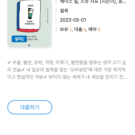
체이스 힐, 스콧 샤프 (지은이), 송섬별 (옮긴이)
윌북
2023-05-01
보유
, 대출
, 예약
1
0
0
알라딘
✔ 우울, 불안, 강박, 걱정, 미루기, 불면증을 멈추는 생각 끄기 심
리 전술✔ 내 일상의 발목을 잡는 ‘오버씽킹’에 대한 가장 즉각적
이고 현실적인 처방✔ 보이지 않는 세계가 내 세상을 망치기 전
에, 머릿속 생각을 끄자우울, 불안, 강박, 걱정, 미루기, 게으름, 불
면증… 현대인들이 가장 많이 겪는 정신적 증상이자 질환이다. 이
런 증상과 맞닥뜨렸다면 어떻게 대처하는 것이 좋을까? 병원 가
기?..
대출하기