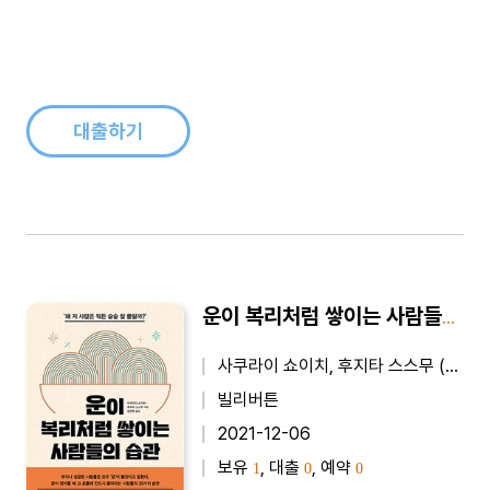
대출하기
운이 복리처럼 쌓이는 사람들의 습관 - ‘왜 저 사람은 뭐든 술술 잘 풀릴까?’
사쿠라이 쇼이치, 후지타 스스무 (지은이), 김현화 (옮긴이)
빌리버튼
2021-12-06
보유
, 대출
, 예약
1
0
0