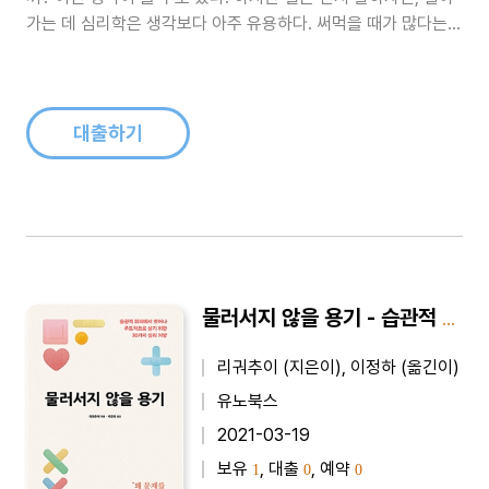
가는 데 심리학은 생각보다 아주 유용하다. 써먹을 때가 많다는
뜻이다. 예를 들어 심리학은 다음과 같은 물음에 대답해줄 수 있
다.<BR><BR> “왜 내가 좋아하는 사람은 항상 나를 좋아하지
않는 걸까?”<BR> “왜 저 상사는 나를..
대출하기
물러서지 않을 용기 - 습관적 회피에서 벗어나 주도적으로 살기 위한 30가지 심리 처방
리궈추이 (지은이), 이정하 (옮긴이)
유노북스
2021-03-19
보유
, 대출
, 예약
1
0
0