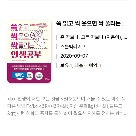
쓱 읽고 씩 웃으면 싹 풀리는 인생공부 - 세상에서 가장 기발하고 재밌는 멘탈 트레이닝
존 자브나, 고든 자브나 (지은이), 정유선 (옮긴이)
스몰빅라이프
2020-09-07
보유
, 대출
, 예약
1
0
0
알라딘
<b>“인생에 대한 모든 것을 <BR>웃으며 배울 수 있는 아주 색
다른 방법!”</b><BR><BR>&lt;이솝 우화&gt;나 &lt;탈무드
&gt;처럼 해학과 풍자를 통해 삶에 필요한 지혜를 전하는 방식은
인류의 아주 오래된 전통이다. 이 책의 저자인 자브나 형제도 오
래전부터 자녀와 가족, 친구와 동료 등 가까..