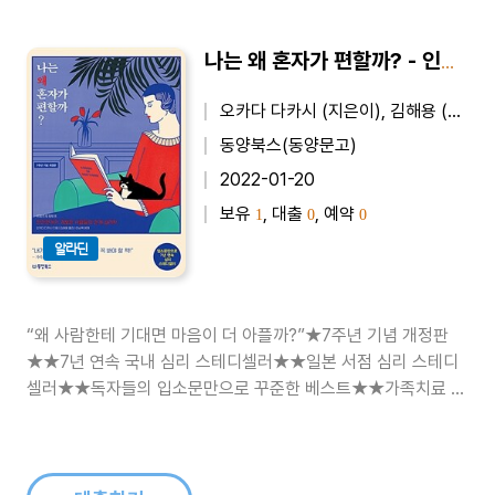
나는 왜 혼자가 편할까? - 인간관계가 귀찮은 사람들의 관계 심리학, 2022 개정판
오카다 다카시 (지은이), 김해용 (옮긴이)
동양북스(동양문고)
2022-01-20
보유
, 대출
, 예약
1
0
0
알라딘
“왜 사람한테 기대면 마음이 더 아플까?”★7주년 기념 개정판
★★7년 연속 국내 심리 스테디셀러★★일본 서점 심리 스테디
셀러★★독자들의 입소문만으로 꾸준한 베스트★★가족치료 전
문가 이남옥 교수 추천 도서★‘회피형 인간’이라는 유행어를 만
들어낸 심리학 고전‘애착 이론’의 선구자, 오카다 다카시의 대표
작, 7주년 기념 개정판2015년 국내 출간 이후 ‘회피형 인간’이라
는 유행어를 만들어내며 수많..