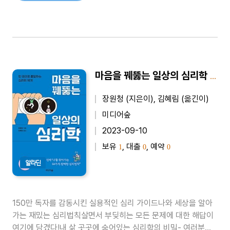
마음을 꿰뚫는 일상의 심리학 - 한 권으로 통달하는 심리의 세계
장원청 (지은이), 김혜림 (옮긴이)
미디어숲
2023-09-10
보유
, 대출
, 예약
1
0
0
알라딘
150만 독자를 감동시킨 실용적인 심리 가이드나와 세상을 알아
가는 재밌는 심리법칙살면서 부딪히는 모든 문제에 대한 해답이
여기에 담겼다!내 삶 곳곳에 숨어있는 심리학의 비밀- 여러분은