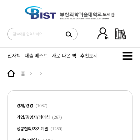
전자책
대출 베스트
새로 나온 책
추천도서
홈
경제/경영
(1087)
기업/경영자/리더십
(267)
성공철학/자기계발
(1280)