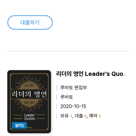
교수】 대한민국 최고의 생각정리 컨설턴트 복주환이 알려주는돈
과 운을 부르는 40가지 신박한 생각정리의 비밀!제대로 한 일 없
이 ..
대출하기
리더의 명언 Leader's Quotes
루바토 편집부
루바토
2020-10-15
보유
, 대출
, 예약
1
0
0
알라딘