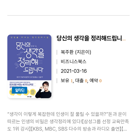
당신의 생각을 정리해드립니다 - 인생을 바꾸는 생각정리스킬
복주환 (지은이)
비즈니스북스
2021-03-16
보유
, 대출
, 예약
1
0
0
알라딘
“생각이 이렇게 복잡한데 인생이 잘 풀릴 수 있을까?”돈과 운이
따르는 인생의 비밀은 생각정리에 있다!【삼성그룹 선정 교육만족
도 1위 강사】【KBS, MBC, SBS 다수의 방송과 라디오 출연】【유
튜브 조회 수 200만 돌파】【삼성전자, 법무연수원 검사 대상 초빙