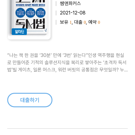
쌤앤파커스
2021-12-08
보유
, 대출
, 예약
1
0
0
알라딘
“나는 책 한 권을 ‘30분’ 만에 ‘3번’ 읽는다”인생 역주행을 현실
로 만들어준 기적의 솔루션지식을 복리로 쌓아주는 ‘초격차 독서
법’빌 게이츠, 일론 머스크, 워런 버핏의 공통점은 무엇일까? 누
구나 알고 있듯, 이들은 모두 세계적인 부자들이다. 그리고 또 한
가지 중요한 공통점이 있다. 바로 지독한 ‘독서광’이라는 것. 매년
어김없이 50권 이상 책을 읽는다는 빌 게이츠, 우주산업 지식은
..
대출하기