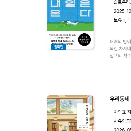
슬로우리
2025-1
보유
, 
1
패배의 밤에
알라딘
목한 차세대
점프의 횟수
뻑 빠지게 
팀 펭귄스에
우리동네
차인표 
사유와공
2026-0