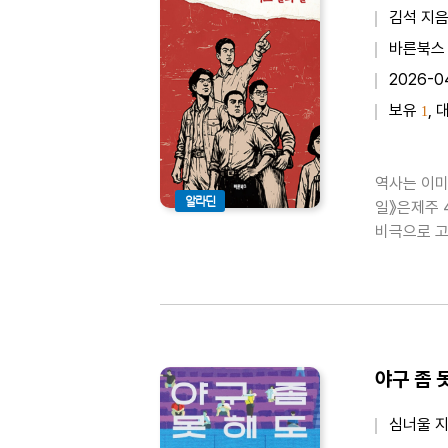
김석 지
바른북스
2026-0
보유
, 
1
역사는 이미
알라딘
일》은제주 
비극으로 고
가 형성의 
던져진 개인
야구 좀 
심너울 