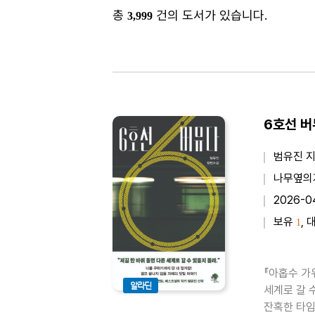
총
건의 도서가 있습니다.
3,999
6호선 
범유진 
나무옆의
2026-0
보유
, 
1
『아홉수 가
알라딘
세계로 갈 
잔혹한 타임