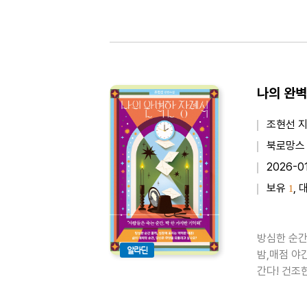
귀하게 된다
창적이고도 
나의 완벽
조현선 
북로망스
2026-0
보유
, 
1
방심한 순간
알라딘
밤,매점 야
간다! 건조
미를 모두 
는 분초를 