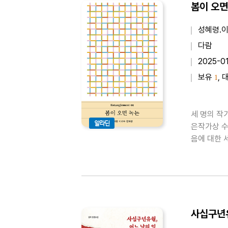
봄이 오면
성혜령.
다람
2025-0
보유
, 
1
세 명의 작
알라딘
은작가상 수
음에 대한 
로젝트 《봄이
학적 개념을
사십구년유