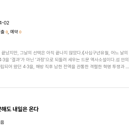
음
4-02
대출
, 예약
0
0
 끝났지만, 그날의 선택은 아직 끝나지 않았다.《사십구년유월, 어느 날의
4·3을 ‘결과’가 아닌 ‘과정’으로 되돌려 세우는 드문 역사소설이다.섬 안의
립되어 왔던 4·3을, 해방 직후 남한 전역을 관통한 격렬한 혁명 투쟁과 
소용돌이 속으로 다시 위치시키며, 한 시대를 밀어붙인 힘의 구조와 그 안
들의 선택을 집요하게 추적한다.이 소설..
못해도 내일은 온다
지음