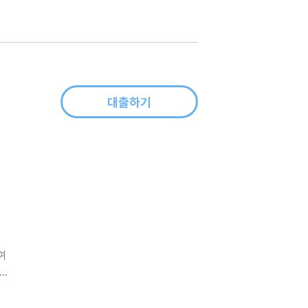
 독
대출하기
여
 묘
군가