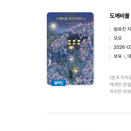
도깨비불
범유진 
모모
2026-0
보유
, 
1
〈센과 치히
알라딘
에게만 문을
하지만 따뜻
호러, 청소
머무는 게스