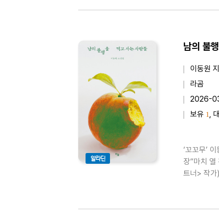
남의 불행
이동원 
라곰
2026-0
보유
, 
1
‘꼬꼬무’ 
알라딘
장“마치 열
트너> 작가
인(의사)“
서 시사교양