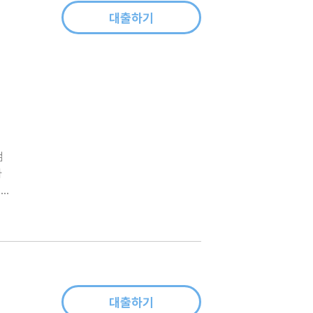
대출하기
젊
마
프
과
대출하기