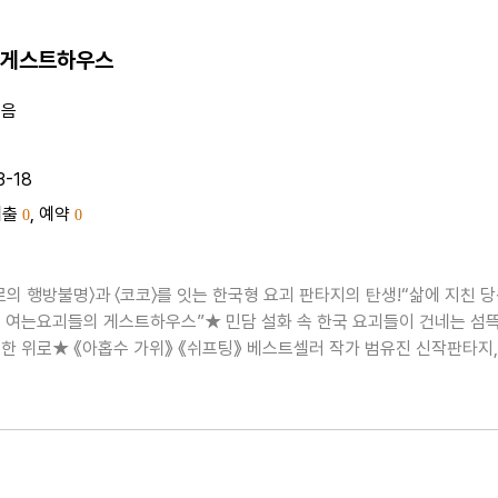
 게스트하우스
지음
3-18
대출
, 예약
0
0
로의 행방불명〉과 〈코코〉를 잇는 한국형 요괴 판타지의 탄생!“삶에 지친 
 여는요괴들의 게스트하우스”★ 민담 설화 속 한국 요괴들이 건네는 섬
한 위로★ 《아홉수 가위》 《쉬프팅》 베스트셀러 작가 범유진 신작판타지,
년 등 장르를 넘나들며 독자의 마음을 사로잡아온 범유진 작가가 요괴들이
트하우스라는 독특한 설정의 소설 《도깨비불 게스트..