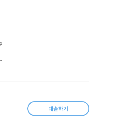
주
한
흠
구
대출하기