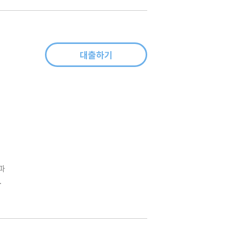
대출하기
파
궁
S에