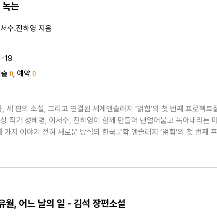
 녹는
이서수.전하영 지음
1-19
대출
, 예약
0
0
가, 세 편의 소설, 그리고 연결된 세계앤솔러지 ‘얽힘’의 첫 번째 프로젝트
상 작가 성혜령, 이서수, 전하영이 함께 만들어 낸얼어붙고 녹아내리는 
세 가지 이야기 전혀 새로운 방식의 한국문학 앤솔러지 ‘얽힘’의 첫 번째 
 오면 녹는》이 출간되었다. 이 시리즈는 양자 얽힘(Entanglement)의 
 모티브로, 우리의 삶이 개별적이면..
월, 어느 날의 일 - 김석 장편소설