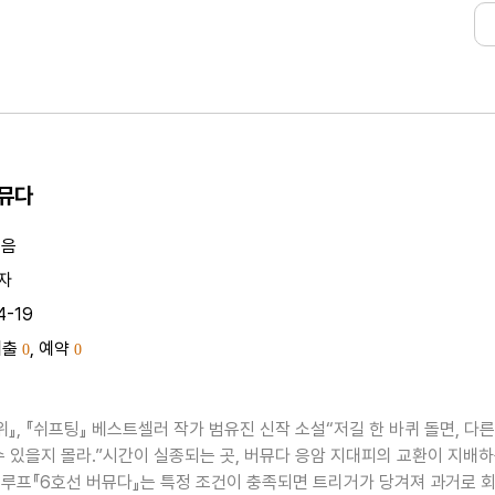
버뮤다
지음
자
4-19
대출
, 예약
0
0
위』, 『쉬프팅』 베스트셀러 작가 범유진 신작 소설“저길 한 바퀴 돌면, 다른
수 있을지 몰라.”시간이 실종되는 곳, 버뮤다 응암 지대피의 교환이 지배
루프『6호선 버뮤다』는 특정 조건이 충족되면 트리거가 당겨져 과거로 