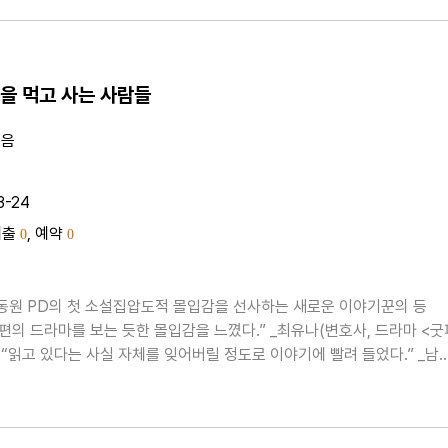
을 먹고 사는 사람들
지음
3-24
대출
, 예약
0
0
이동원 PD의 첫 소설집압도적 몰입감을 선사하는 새로운 이야기꾼의 등
 편의 드라마를 보는 듯한 몰입감을 느꼈다.” _최유나(변호사, 드라마 <굿
)“읽고 있다는 사실 자체를 잊어버릴 정도로 이야기에 빨려 들었다.” _남
이동원 PD가 이동원 작가가 되어주어 너무 감사하다.” _고명환(작가)SB
 PD로〈꼬리에 꼬리를 무는 그날..