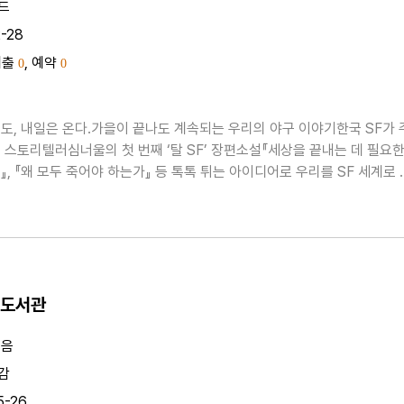
드
2-28
대출
, 예약
0
0
도, 내일은 온다.가을이 끝나도 계속되는 우리의 야구 이야기한국 SF가 
 스토리텔러심너울의 첫 번째 ‘탈 SF’ 장편소설『세상을 끝내는 데 필요
』, 『왜 모두 죽어야 하는가』 등 톡톡 튀는 아이디어로 우리를 SF 세계로 
만들었던 작가 심너울이 이번에는 스포츠 소설로 돌아왔다.14년간 프로야
서 백업으로 뛴 정영우. 은퇴를 앞둔 그의..
 도서관
지음
감
5-26