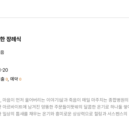
는 타임루프 장르물의 공식을 따르면서도, 이를 무속적 요소와 결합하여
이질적인 변주를 보여준다. 진양의 경우 시간..
한 장례식
지음
1-20
대출
, 예약
0
0
, 마음이 먼저 울어버리는 이야기!삶과 죽음이 매일 마주치는 종합병원의
간 아르바이트에 남겨진 엉뚱한 주문들이뜻밖의 달콤한 온기로 하나둘 쌓
한 일상의 틈새를 채우는 온기와 흥미로운 상상력으로 힐링과 서스펜스의
선보이는 조현선 작가의 장편소설 『나의 완벽한 장례식』이 출간된다. 누
다투며 뛰고, 다른 누군가는 쉽게 잠들지 못해 밤을 지..