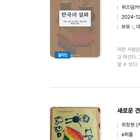
위즈덤커
2024-12
보유
, 
1
어떤 사람은
알라딘
고 여긴다.
알 수 있다
이 담겨있기
미로울지라도 
새로운 견
최창현 (
e퍼플