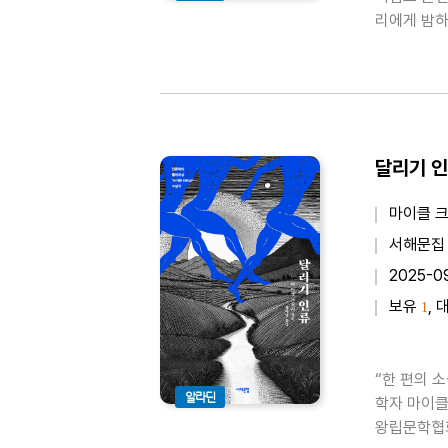
리에게 밤하
은하수, 여
는 황도 1
달리기 인
마이클 크
서해문집
2025-0
보유
, 
1
“한 편의 
알라딘
학자 마이클
왕립문학협회