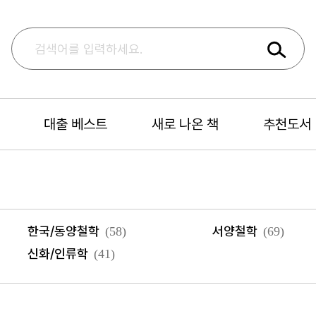
대출 베스트
새로 나온 책
추천도서
한국/동양철학
서양철학
(58)
(69)
신화/인류학
(41)