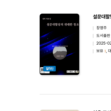
설문대할망
장영주
도서출판
2025-0
보유
, 
1
알라딘