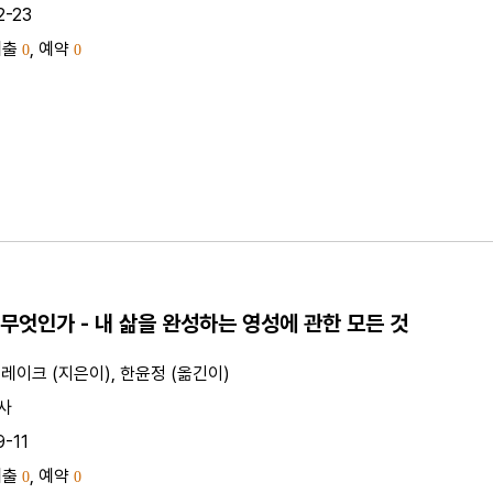
2-23
대출
, 예약
0
0
무엇인가 - 내 삶을 완성하는 영성에 관한 모든 것
레이크 (지은이), 한윤정 (옮긴이)
사
9-11
대출
, 예약
0
0