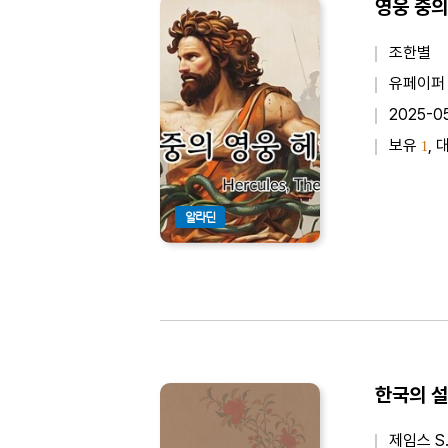
영웅 중의
조한별
유페이퍼
2025-0
보유
, 
1
알라딘
한국의 설
제임스 S