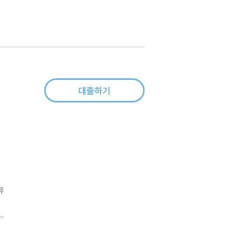
한
이
대출하기
류
국
달