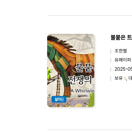
리기의 본질
생하고 매혹
불붙은 트로
조한별
유페이퍼
2025-0
보유
, 
1
알라딘