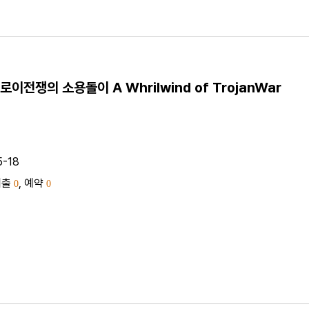
에 닿다― 세상에서 가장 특별한 미지의 세계를 탐구하는 열다섯 달의 
적인 이야기. 동아프리카인들은 오랫동안 장거리 달리기를 지배해..
이전쟁의 소용돌이 A Whrilwind of TrojanWar
5-18
대출
, 예약
0
0