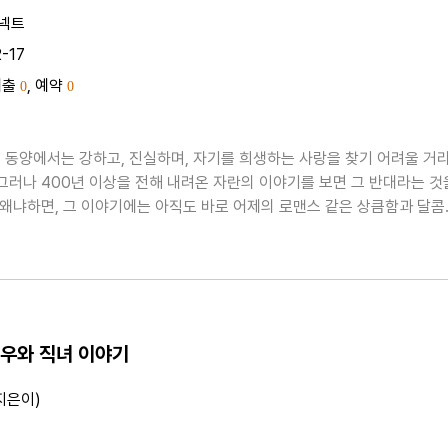
넥트
-17
대출
, 예약
0
0
 동양에서는 강하고, 진실하며, 자기를 희생하는 사랑을 찾기 어려울 거
 그러나 400년 이상을 전해 내려온 자란의 이야기를 보면 그 반대라는 것
. 왜냐하면, 그 이야기에는 아직도 바로 어제의 로맨스 같은 상큼함과 달콤
 때문이다. 이국적인 동양의 분위기 덕에 이야기의 배경이 이상야릇하고
말이다.***조선 성종(1488~1495) ..
우와 직녀 이야기
지은이)