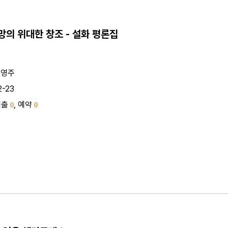
의 위대한 창조 - 설화 평론집
 영주
2-23
대출
, 예약
0
0