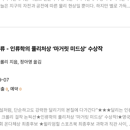
늘은 지구의 자전과 공전에 따른 물리 현상일 뿐이다. 하지만 별로 가득
름 밤하늘 높이 떠오르는 북두칠성, 오늘날에도 길흉화복을 점치는 데 쓰
2궁에 이르기까지, 우주의 광대함과 인간의 왜소함을 대비시키..
류 - 인류학의 퓰리처상 ‘마거릿 미드상’ 수상작
롤리 지음, 정아영 옮김
9-07
대출
, 예약
0
0
소설처럼, 단순하고도 강력한 달리기의 본질에 다가간다”★★★달리는 인
 크롤리 걸작 논픽션★인류학의 퓰리처상 ‘마거릿 미드상’ 수상작!★영
 온다체상 최종후보 ★윌리엄힐 스포츠북 최종후보 과학과 직관 사이, 