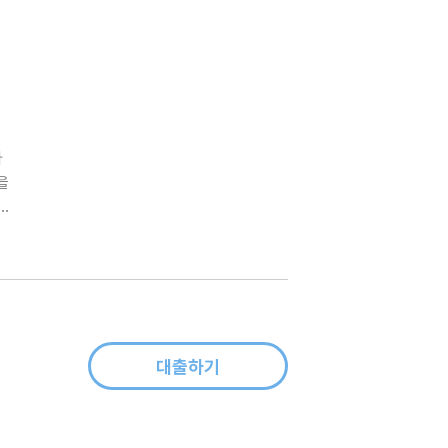
라
을
함
 흥
대출하기