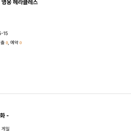
 영웅 헤라클레스
5-15
대출
, 예약
0
0
화 -
. 게일