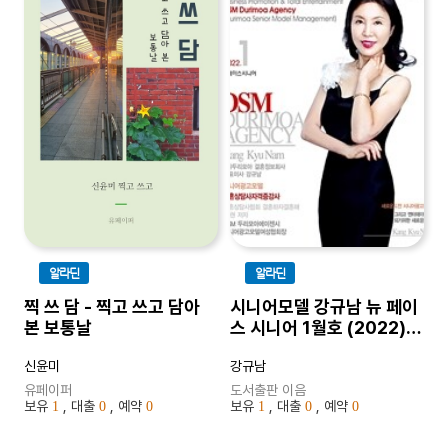
알라딘
알라딘
찍 쓰 담 - 찍고 쓰고 담아
시니어모델 강규남 뉴 페이
본 보통날
스 시니어 1월호 (2022) -
시니어들을 위한 포트폴리
신윤미
강규남
오 화보집
유페이퍼
도서출판 이음
보유
, 대출
, 예약
보유
, 대출
, 예약
1
0
0
1
0
0