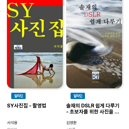
알라딘
알라딘
SY사진집 - 촬영법
솔재의 DSLR 쉽게 다루기
- 초보자를 위한 사진을 위
한 준비
서석용
김영환