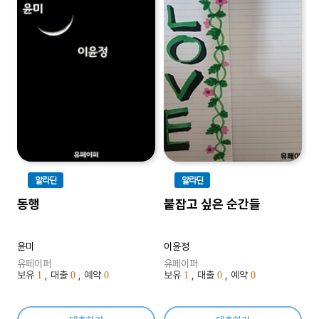
알라딘
알라딘
동행
붙잡고 싶은 순간들
윤미
이윤정
유페이퍼
유페이퍼
보유
, 대출
, 예약
보유
, 대출
, 예약
1
0
0
1
0
0