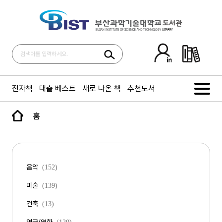
전자책
대출 베스트
새로 나온 책
추천도서
홈
음악
(152)
미술
(139)
건축
(13)