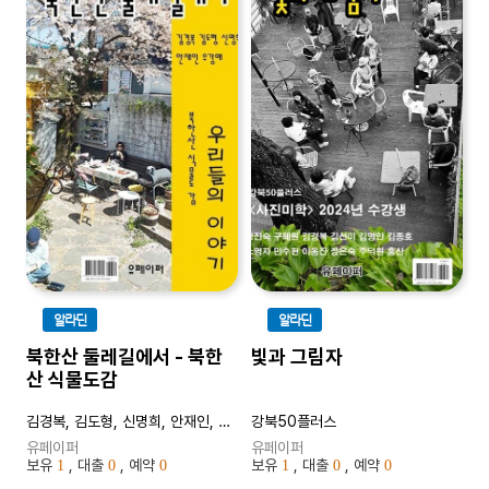
알라딘
알라딘
북한산 둘레길에서 - 북한
빛과 그림자
산 식물도감
김경복, 김도형, 신명희, 안재인, 우강매
강북50플러스
유페이퍼
유페이퍼
보유
, 대출
, 예약
보유
, 대출
, 예약
1
0
0
1
0
0