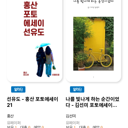
알라딘
알라딘
선유도 - 홍산 포토에세이
나를 빛나게 하는 순간이었
21
다 - 김선미 포토에세이
ver.2
홍산
김선미
유페이퍼
유페이퍼
보유
, 대출
, 예약
보유
, 대출
, 예약
1
0
0
1
0
0