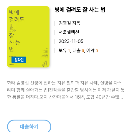
병에 걸려도 잘 사는 법
김영길 지음
서울셀렉션
2023-11-05
보유
, 대출
, 예약
1
0
0
알라딘
화타 김영길 선생이 전하는 치유 철학과 치유 사례, 질병을 다스
리며 함께 살아가는 법!전작들을 출간할 당시에는 미처 깨닫지 못
한 통찰을 더하다.오지 산간마을에서 16년, 도합 40년간 수많은
환자들을 진료한 ‘화타 김영길 선생’의 치유 철학과 치유 사례를
담았다. 1990년대 중반에 의학서로는 전무후무하게 100만 부가
팔린 베스트셀러 [누우면 죽고 걸으면 산다](전 5권)의 첫 번째
책이 ..
대출하기