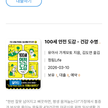
대출하기
100세 안전 도감 - 건강 수명을 연장하는 일상생활 안전 동작 43
유아사 가게모토 지음, 김도연 옮김
청림Life
2026-03-10
보유
, 대출
, 예약
1
0
0
알라딘
“한번 잘못 넘어지고 삐끗하면, 평생 몸져눕는다!”가정에서 통증
과 부상을 줄이는 몸동작 43!건강한 어르신을 위한 일상생활 가