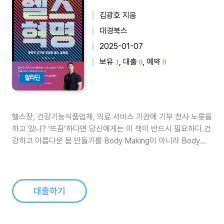
김광호 지음
대경북스
2025-01-07
보유
, 대출
, 예약
1
0
0
알라딘
헬스장, 건강기능식품업체, 의료 서비스 기관에 기부 천사 노릇을
하고 있나? ‘뜨끔’하다면 당신에게는 이 책이 반드시 필요하다.건
강하고 아름다운 몸 만들기를 Body Making이 아니라 Body
Building이라고 한다. 집이나 밥 또는 이불은 ‘짓는다’고 하지, ‘만
든다’고 하지 않는다. 이들의 공통점은 어머니가 자식을 생각하는
만큼의 정성을 들인다는 점이다. 이처럼 보디빌딩 역시 살아..
대출하기