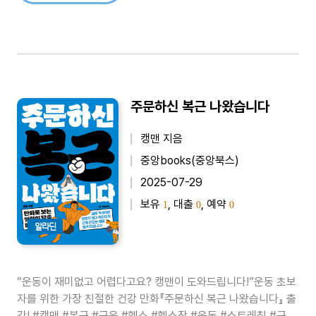
주문하신 복근 나왔습니다
캥맨 지음
중앙books(중앙북스)
2025-07-29
보유
, 대출
, 예약
1
0
0
알라딘
“운동이 재미없고 어렵다고요? 캥맨이 도와드립니다!”운동 초보
자를 위한 가장 친절한 건강 만화『주문하신 복근 나왔습니다』 출
간! #캥맨 #복근 #근육 #헬스 #헬스장 #운동 #스트레칭 #근력