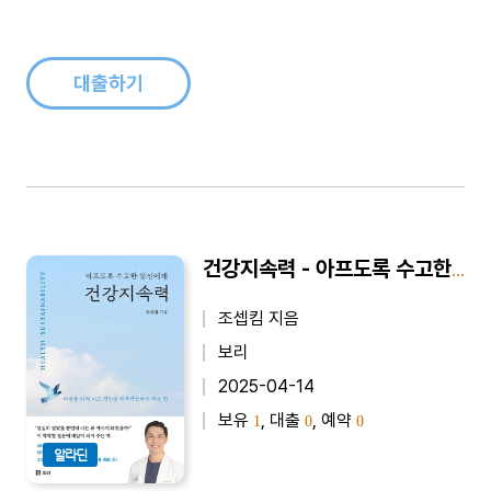
제럴드의 최신 러닝 훈련법 책이다. 고강도 운동, 극한의 인터벌,
러닝 자세 등의 통념을 깨고 ‘저강도·고훈련량’이 중요하다는 사
실을 밝혀낸다...
대출하기
건강지속력 - 아프도록 수고한 당신에게
조셉킴 지음
보리
2025-04-14
보유
, 대출
, 예약
1
0
0
알라딘