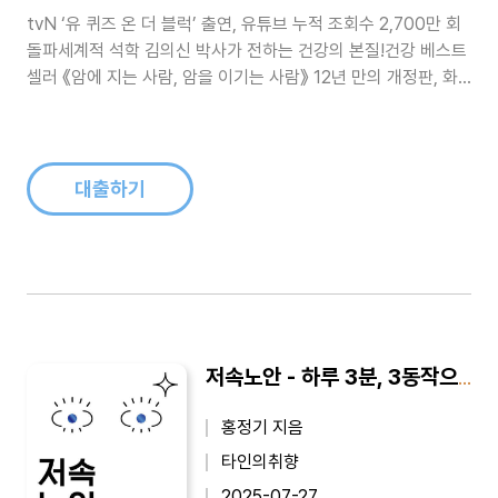
tvN ‘유 퀴즈 온 더 블럭’ 출연, 유튜브 누적 조회수 2,700만 회
돌파세계적 석학 김의신 박사가 전하는 건강의 본질!건강 베스트
셀러 《암에 지는 사람, 암을 이기는 사람》 12년 만의 개정판, 화
제의 무병장수 에디션!2012년 61만 명이었던 암 생존자는 이제
147만 명에 이른다. 암 진단을 받고 5년 넘게 생존하는 사람이
크게 늘어난 덕분이다. 이제 암 치료는 단순히 암세포를 없..
대출하기
저속노안 - 하루 3분, 3동작으로 눈이 좋아진다
홍정기 지음
타인의취향
2025-07-27