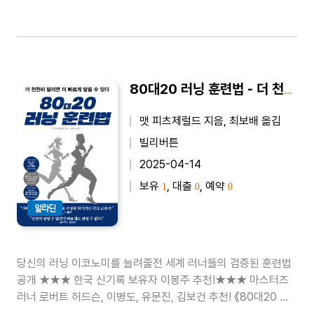
80대20 러닝 훈련법 - 더 천천히 달리면 더 빠르게 달릴 수 있다
맷 피츠제럴드 지음, 최보배 옮김
빌리버튼
2025-04-14
보유
, 대출
, 예약
1
0
0
알라딘
당신의 러닝 이코노미를 늘려줄전 세계 러너들의 검증된 훈련법
공개 ★★★ 한국 신기록 보유자 이봉주 추천!★★★ 마스터즈
러너 로버트 허드슨, 이병도, 유문진, 김보건 추천! 《80대20 러
닝 훈련법》은 러너이자 지구력 스포츠 코치로 활약하는 맷 피츠