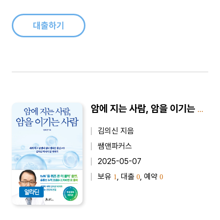
지만 최근 몇 년 사이 완경 무렵 몸에 일어나는 변화를 면밀히 다
룬 대중..
대출하기
암에 지는 사람, 암을 이기는 사람 (무병장수 에디션) - 세계 최고 암센터 엠디 앤더슨 종신교수 김의신 박사의 암 이야기
김의신 지음
쌤앤파커스
2025-05-07
보유
, 대출
, 예약
1
0
0
알라딘