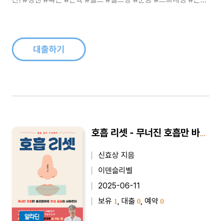
운동 #웨이트트레이닝 #유산소운동운동 초보자의 눈높이에 꼭
맞춘 신개념 건강서, 『주문하신 복근 나왔습니다』가 출간됐다. 저
자는 인스타그램에서 3년간 운동 웹툰 ‘캥맨툰’을 연재하며 10만
명 이상의 팔..
대출하기
호흡 리셋 - 무너진 호흡만 바로잡아도 만성 통증이 사라진다
신효상 지음
이덴슬리벨
2025-06-11
보유
, 대출
, 예약
1
0
0
알라딘