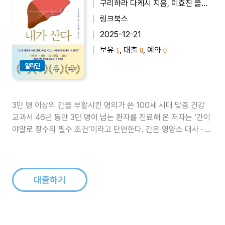
구리하라 다케시 지음, 이효진 옮김, 이혜원 감수
링크북스
2025-12-21
보유
, 대출
, 예약
1
0
0
알라딘
3만 명 이상의 간을 부활시킨 명의가 쓴 100세 시대 맞춤 건강
교과서 46년 동안 3만 명이 넘는 환자를 진료해 온 저자는 ‘간이
야말로 장수의 필수 조건’이라고 단언한다. 간은 영양소 대사 · 해
독 · 항산화 · 면역 · 호르몬 분해 등 500가지가 넘는 생리 기능을
수행하는 우리 몸의 ‘생명 유지 본부’다. 간이 쉬지 않고 밤낮으로
일하는 덕분에 우리가 평범한 일상을 살아갈 수 있는..
대출하기