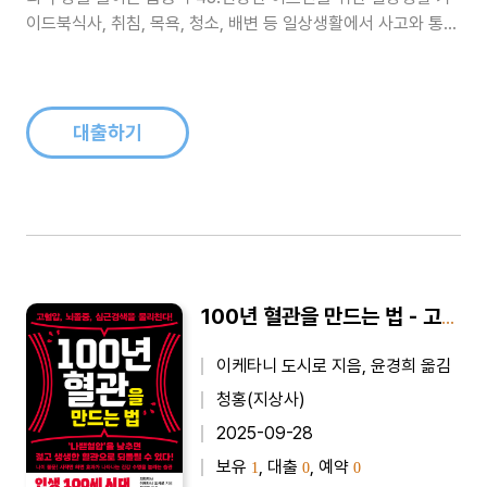
이드북식사, 취침, 목욕, 청소, 배변 등 일상생활에서 사고와 통증
을 예방하는 몸동작을 그림과 자세한 설명으로 알려 주는 《100
세 안전 도감》이 나왔다. 이 책은 신체 특정 부위를 다친 환자부
터 본격 노화가 시작된 30~40대, 약해진 체력을 절감하는
50~60대, ..
대출하기
100년 혈관을 만드는 법 - 고혈압, 뇌졸중, 심근경색을 물리친다!
이케타니 도시로 지음, 윤경희 옮김
청홍(지상사)
2025-09-28
보유
, 대출
, 예약
1
0
0