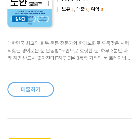
보유
, 대출
, 예약
1
0
0
알라딘
대한민국 최고의 회복 운동 전문가와 함께노화로 도둑맞은 시력
되찾는 경이로운 눈 운동법“노안으로 흐릿한 눈, 하루 3분만 따
라 하면 반드시 좋아진다!”하루 3분 3동작 기적의 눈 트레이닝
★★★ 베스트셀러 《운동 말고 움직임 리셋》 저자의 신작
★★★ tvN 〈유 퀴즈 온 더 블록〉과 EBS 〈클래스 ⓔ〉 화제의 인
물이 알려주는 최강의 눈 트레이닝 “40대에 훅 나타난 노안이 너
무 당혹스럽다..
대출하기