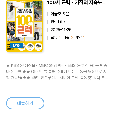
100세 근력 - 기적의 저속노화 근력운동 프로그램
이금호 지음
청림Life
2025-11-25
보유
, 대출
, 예약
1
0
0
알라딘
★ KBS 〈생생정보〉, MBC 〈최강백세〉, EBS 〈귀한신 몸〉 등 방송
다수 출연!★★ QR코드를 통해 수록된 모든 운동을 영상으로 시
청 가능!★★★ 45만 인플루언서 시니어 모델 ‘옥동핏’ 강력 추
천!체력이 고민인 중년부터 당장의 생존근육이 필요한 시니어까
지,한 권이면 충분한 76가지 실전 근력운동 가이드북! 100세 시
대를 살아가는 지금, 단순히 오래 사는 것보다 중요한 것은 ‘어
떻..
대출하기