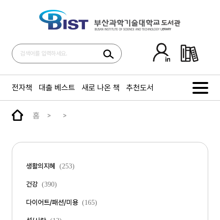
전자책
대출 베스트
새로 나온 책
추천도서
홈
생활의지혜
(253)
건강
(390)
다이어트/패션/미용
(165)