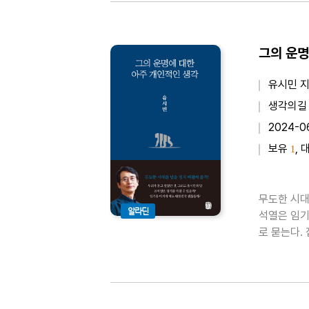
그의 운명
유시민 
생각의길
2024-0
보유
, 
1
무도한 시대
알라딘
석열은 임기를 마칠 수 있을까?
로 묻는다.
한다. 윤석
문에 대답해