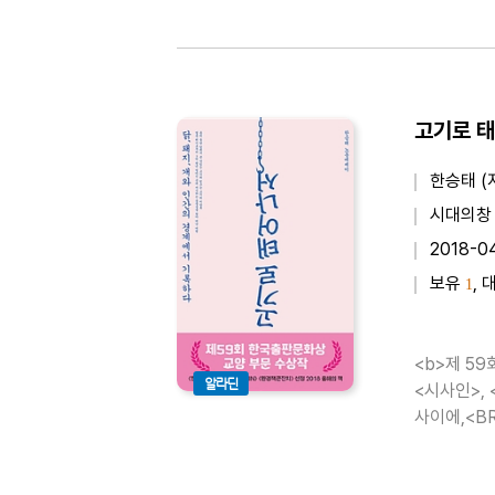
고기로 태
한승태 (
시대의창
2018-0
보유
, 
1
<b>제 5
알라딘
<시사인>, 