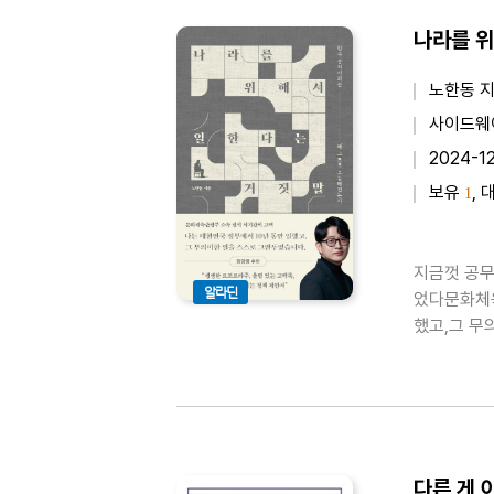
노한동 
사이드웨
2024-1
보유
, 
1
지금껏 공무
알라딘
었다문화체육
했고,그 무
과 같은 책
스스로 그만
다른 게 