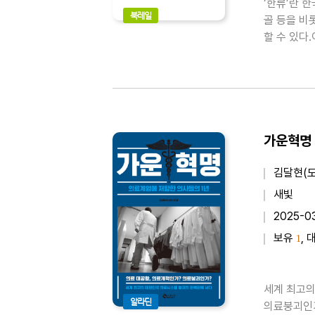
‘한류’란 
북레일
골 등을 비
할 수 있다
한류 형성과
미, 아시아
가운혁명 
김달현(도
새빛
2025-0
보유
, 
1
세계 최고의
알라딘
의료붕괴인가