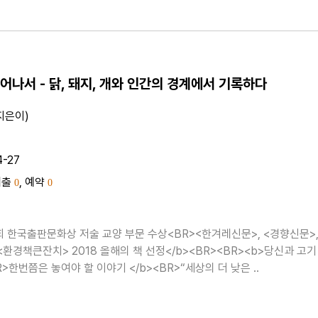
어나서 - 닭, 돼지, 개와 인간의 경계에서 기록하다
지은이)
4-27
대출
, 예약
0
0
9회 한국출판문화상 저술 교양 부문 수상<BR><한겨레신문>, <경향신문>
<환경책큰잔치> 2018 올해의 책 선정</b><BR><BR><b>당신과 고기
사이에,<BR>한번쯤은 놓여야 할 이야기 </b><BR>“세상의 더 낮은 ..