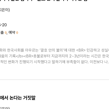
지은이)
5-20
대출
, 예약
0
0
화와 한국사회를 아우르는 ‘괄호 안의 불의’에 대한 <BR> 민감하고 성실
싸움의 기록</b><BR>촛불로부터 지금까지의 2~3년이라는 시간은 한국
적인 변화가 진행되기 시작했다고 말하기에 부족함이 없다. 이전보다 나
 아니라, 불의로 인식조차 하지 못했던 ‘괄호 안의’ 기본 값이 사실은 힘
모..
에서 논다는 거짓말
지은이)