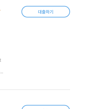
그토록 무능해졌는가
대출하기
없
일
탄
가