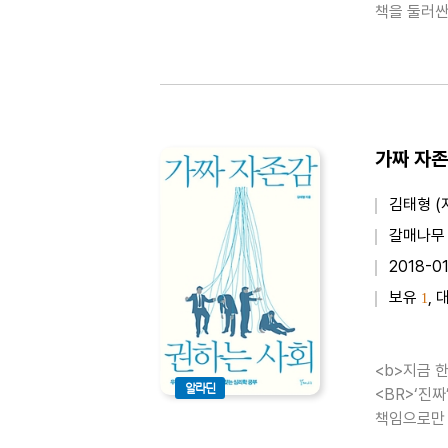
책을 둘러싼
제가 아니라
의 속에서 
김태형 (
갈매나무
2018-0
보유
, 
1
<b>지금 한국인은 왜
알라딘
<BR>‘진짜
책임으로만 
수 있다. 