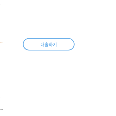
문
논
가짜 자존감 권하는 사회 - 우리 모두의 진짜 자존감을 찾는 심리학 공부
대출하기
잡힐