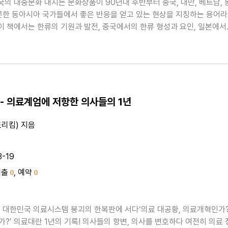
한국의 대중문화 내지는 문화상품이 90년대 후반부터 중국, 대만, 베트남, 
롯한 동아시아 국가들에서 좋은 반응을 얻고 있는 현상을 지칭하는 용어
.이 책에서는 한류의 기원과 발전, 중국에서의 한류 형성과 요인, 일본에서
 요인, 한류 주역 드라마를 통해 본 특성과 상품성 현황, 한류의 원인과 
 문화 선진국으로서의 일본의 영향 쇠퇴..
- 의료계엄에 저항한 의사들의 1년
리킴) 지음
3-19
대출
, 예약
0
0
 대한민국 의료시스템 붕괴의 한복판에 서다‘의료 대공황, 의료개혁인가
?’ 의료대란 1년의 기록! 의사들의 항변, 의사를 변호하다 여전히 의료 