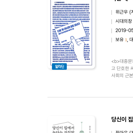
위근우 (
시대의창
2019-0
보유
, 
1
<b>대중문
알라딘
고 단호한 
사회의 근본
졌다는 뜻이
로 유지되는 
당신이 집
정아은 (