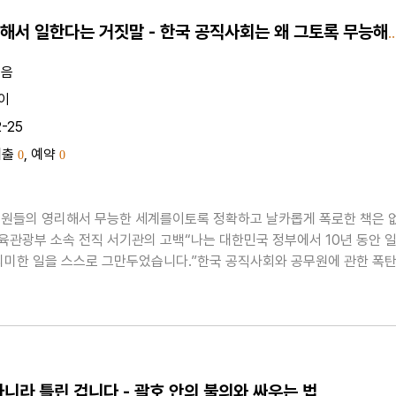
나라를 위해서 일한다는 거짓말 - 한국 공직사회는 왜 
지음
이
2-25
대출
, 예약
0
0
원들의 영리해서 무능한 세계를이토록 정확하고 날카롭게 폭로한 책은 
관광부 소속 전직 서기관의 고백“나는 대한민국 정부에서 10년 동안 
의미한 일을 스스로 그만두었습니다.”한국 공직사회와 공무원에 관한 폭
이 출간되었다. 행정고시를 패스하고 문화체육관광부에서 10년을 일하다
둔 전직 서기관 노한동이 쓴 책이다. 그는 공직사회에서 오랫동..
아니라 틀린 겁니다 - 괄호 안의 불의와 싸우는 법