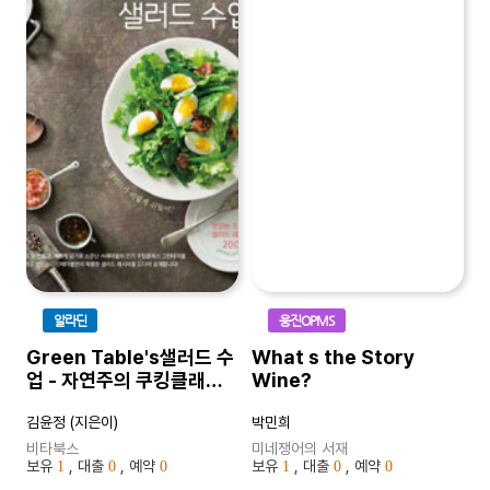
알라딘
웅진OPMS
Green Table's샐러드 수
What s the Story
업 - 자연주의 쿠킹클래스
Wine?
‘그린테이블’의 시크릿 레시
김윤정 (지은이)
박민희
피
비타북스
미네쟁어의 서재
보유
, 대출
, 예약
보유
, 대출
, 예약
1
0
0
1
0
0