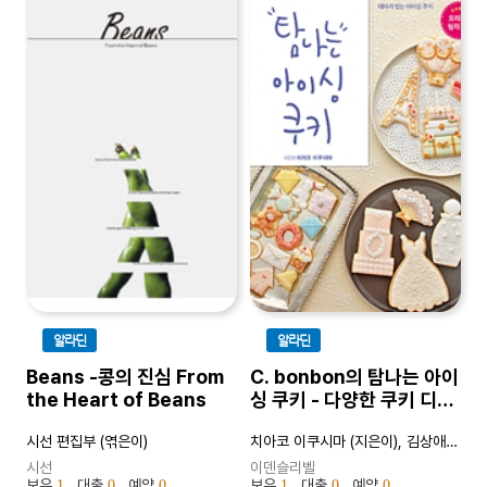
알라딘
알라딘
Beans -콩의 진심 From
C. bonbon의 탐나는 아이
the Heart of Beans
싱 쿠키 - 다양한 쿠키 디자
인과 데커레이션 테크닉의
시선 편집부 (엮은이)
치아코 이쿠시마 (지은이), 김상애 (옮긴이)
완결판
시선
이덴슬리벨
보유
, 대출
, 예약
보유
, 대출
, 예약
1
0
0
1
0
0