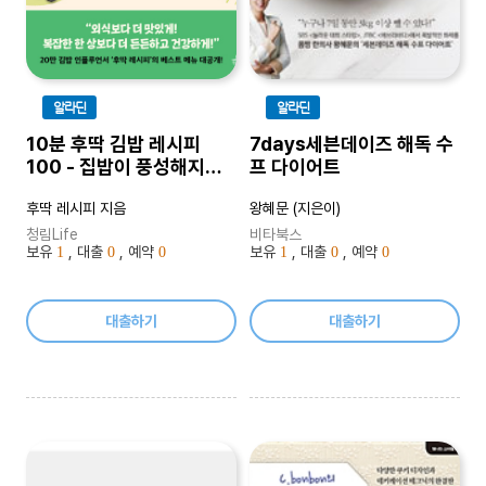
알라딘
알라딘
10분 후딱 김밥 레시피
7days세븐데이즈 해독 수
100 - 집밥이 풍성해지는
프 다이어트
초절약ㆍ초간편 김밥 만들
후딱 레시피 지음
왕혜문 (지은이)
기!
청림Life
비타북스
보유
, 대출
, 예약
보유
, 대출
, 예약
1
0
0
1
0
0
대출하기
대출하기