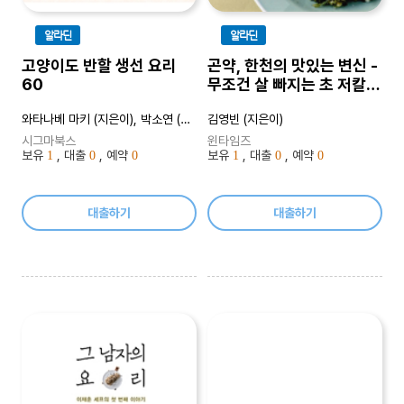
알라딘
알라딘
고양이도 반할 생선 요리
곤약, 한천의 맛있는 변신 -
60
무조건 살 빠지는 초 저칼로
리 든든한 다이어트
와타나베 마키 (지은이), 박소연 (옮긴이)
김영빈 (지은이)
시그마북스
윈타임즈
보유
, 대출
, 예약
보유
, 대출
, 예약
1
0
0
1
0
0
대출하기
대출하기