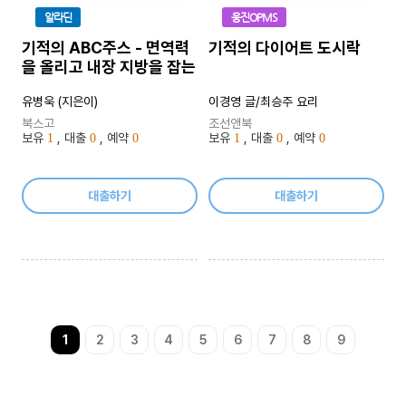
알라딘
웅진OPMS
기적의 ABC주스 - 면역력
기적의 다이어트 도시락
을 올리고 내장 지방을 잡는
유병욱 (지은이)
이경영 글/최승주 요리
북스고
조선앤북
보유
, 대출
, 예약
보유
, 대출
, 예약
1
0
0
1
0
0
대출하기
대출하기
1
2
3
4
5
6
7
8
9