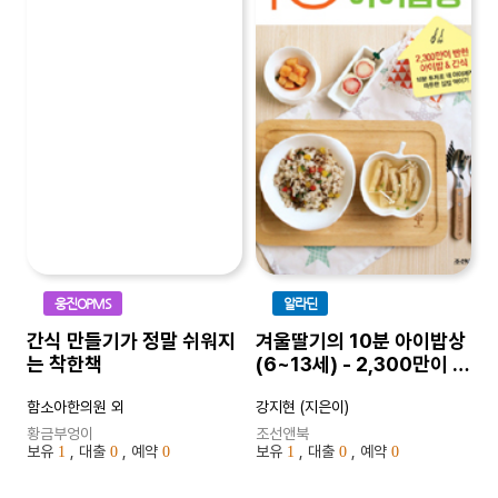
웅진OPMS
알라딘
간식 만들기가 정말 쉬워지
겨울딸기의 10분 아이밥상
는 착한책
(6~13세) - 2,300만이 반
한 아이밥&간식
함소아한의원 외
강지현 (지은이)
황금부엉이
조선앤북
보유
, 대출
, 예약
보유
, 대출
, 예약
1
0
0
1
0
0