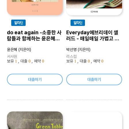
알라딘
알라딘
do eat again -소중한 사
Everyday에브리데이 샐
람들과 함께하는 윤은혜
러드 - 매일매일 가볍고 산
with
뜻하게
윤은혜 (지은이)
박선영 (지은이)
서사원
리스컴
보유
, 대출
, 예약
보유
, 대출
, 예약
1
0
0
1
0
0
대출하기
대출하기