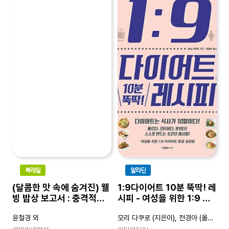
북레일
알라딘
(달콤한 맛 속에 숨겨진) 웰
1:9다이어트 10분 뚝딱! 레
빙 밥상 보고서 : 충격적인
시피 - 여성을 위한 1:9 다
식탁 리포트
이어트 완결 실천편
윤철경 외
모리 다쿠로 (지은이), 전경아 (옮긴이)