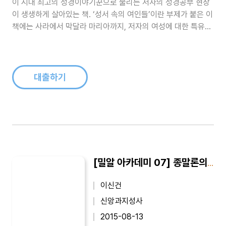
이 시대 최고의 성경이야기꾼으로 불리는 저자의 성경공부 현장
이 생생하게 살아있는 책. ‘성서 속의 여인들’이란 부제가 붙은 이
책에는 사라에서 막달라 마리아까지, 저자의 여성에 대한 특유의
시각과 정에 의해 새롭게 태어난 스물여섯 명의 성경 속 여인들의
이야기가 실려 있다...
대출하기
[밀알 아카데미 07] 종말론의 역사와 주제 : 이신건 교수의 조직신학 강의 2
이신건
신앙과지성사
2015-08-13