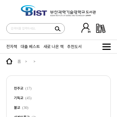
전자책
대출 베스트
새로 나온 책
추천도서
홈
천주교
(17)
기독교
(45)
불교
(30)