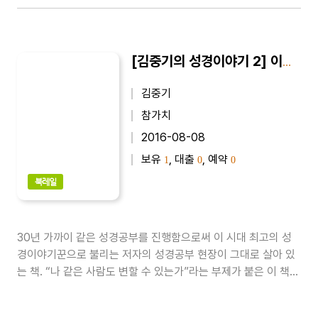
[김중기의 성경이야기 2] 이대로 주저앉을 수는 없다 : 나 같은 사람도 변할 수 있는가
김중기
참가치
2016-08-08
보유
, 대출
, 예약
1
0
0
북레일
30년 가까이 같은 성경공부를 진행함으로써 이 시대 최고의 성
경이야기꾼으로 불리는 저자의 성경공부 현장이 그대로 살아 있
는 책. “나 같은 사람도 변할 수 있는가”라는 부제가 붙은 이 책에
는 “본래 나는 누구인가?”, “새사람 되는 길” 등 저자가 평생 성경
공부를 통해 뽑은 17가지 기독교의 핵심 주제들이 쉽고 재미있게