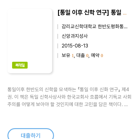
[통일 이후 신학 연구] 통일 이후 신학 연구 4
감리교신학대학교 한반도평화통일신학연구소
신앙과지성사
2015-08-13
보유
, 대출
, 예약
1
0
0
북레일
통일이후 한반도의 신학을 모색하는 『통일 이후 신화 연구』 제4
권. 이 책은 독일 신학사상사와 한국교회사 흐름에서 기독교 사회
주의를 어떻게 보아야 할 것인지에 대한 고민을 담은 책이다. 특
히 이번 호에는 탈북민으로 감신대 대학원을 졸업하고 서울에서
탈북민 교회를 설립·담임하고 있는 강철호 목사의 논문과 감신대
대학원 석사과정 박예영 전도사의 신앙고백문 등을 수록하였다...
대출하기