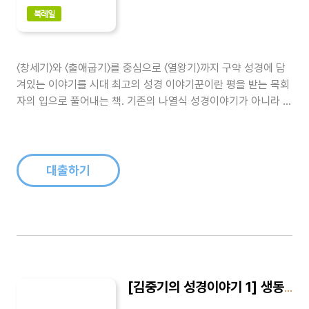
북레일
〈창세기〉와 〈출애굽기〉를 중심으로 〈열왕기〉까지 구약 성경에 담
겨있는 이야기를 시대 최고의 성경 이야기꾼이란 평을 받는 목회
자의 입으로 풀어내는 책. 기존의 나열식 성경이야기가 아니라 목
회자의 이야기와 함께 전개되는 성경이야기 책이다. 나아만 장군
의 신앙과 제사문제, 재물과 자녀를 잃었을 지라도, 인생의 실재
를 솔직하게 말함, 눈물의 예언자 예레미야 등을 수록했다...
대출하기
[김중기의 성경이야기 1] 생동하는 신앙