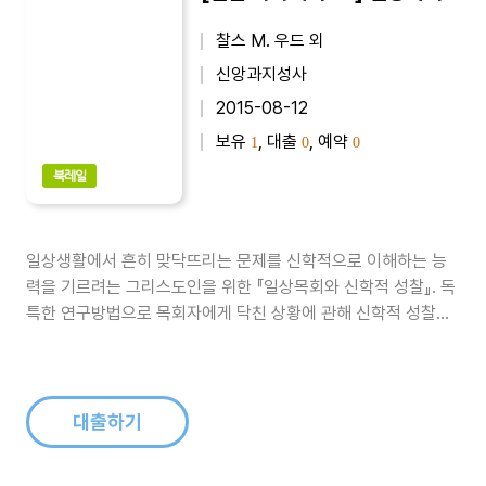
찰스 M. 우드 외
신앙과지성사
2015-08-12
보유
, 대출
, 예약
1
0
0
북레일
일상생활에서 흔히 맞닥뜨리는 문제를 신학적으로 이해하는 능
력을 기르려는 그리스도인을 위한 『일상목회와 신학적 성찰』. 독
특한 연구방법으로 목회자에게 닥친 상황에 관해 신학적 성찰을
시도하고 있다. 세심하게 주의를 기울여 만든 다양한 사례연구를
통해 목회준비에 도움을 건넨다. 목회인격과 목회실천이 서로의
형성에 영향을 준다는 것을 보여주고 있다...
대출하기