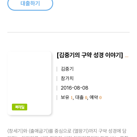
문학이 신학연구에 큰 ..
대출하기
[김중기의 구약 성경 이야기] 김중기의 구약 성경 이야기 1
김중기
참가치
2016-08-08
보유
, 대출
, 예약
1
0
0
북레일
〈창세기〉와 〈출애굽기〉를 중심으로 〈열왕기〉까지 구약 성경에 담