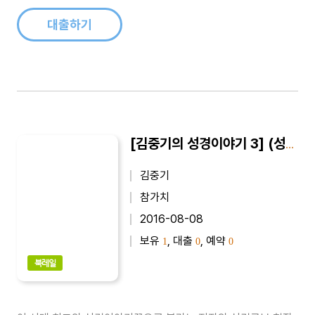
설명되어 있어 기독교인은 물론 일반인의 기독교 이해에도 큰 도
움을 준다...
대출하기
[김중기의 성경이야기 3] (성서 속의 여인들) 여성에게 일어난 신앙사건
김중기
참가치
2016-08-08
보유
, 대출
, 예약
1
0
0
북레일