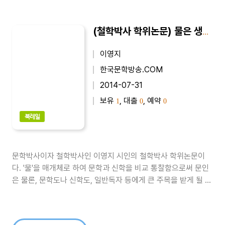
(철학박사 학위논문) 물은 생명이다의 문학과 신학의 비교 : 사랑의 U리듬을 중심으로
이영지
한국문학방송.COM
2014-07-31
보유
, 대출
, 예약
1
0
0
북레일
문학박사이자 철학박사인 이영지 시인의 철학박사 학위논문이
다. '물'을 매개체로 하여 문학과 신학을 비교 통찰함으로써 문인
은 물론, 문학도나 신학도, 일반독자 등에게 큰 주목을 받게 될 것
으로 판단된다.이 책 내용은 다른 사람을 존경하고 사랑하는 일로
예수님의 사랑실천사항이며 문학에서도 경외사상과 관련한 주제
다. 문학과 신학은 별개가 아니라 그 긴밀성이 대단하다. 오히려