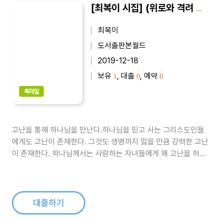
[최복이 시집] (위로와 격려 시) 꽃길이 아니어도 : 최복이 제6시집
최복이
도서출판본월드
2019-12-18
보유
, 대출
, 예약
1
0
0
북레일
고난을 통해 하나님을 만난다.하나님을 믿고 사는 그리스도인들
에게도 고난이 존재한다. 그것도 생명까지 잃을 만큼 강력한 고난
이 존재한다. 하나님께서는 사랑하는 자녀들에게 왜 고난을 허락
하시는 걸까? 고난은 우리 스스로 해결할 수 없는 문제이기에 하
나님을 전심으로 의미할 수밖에 없게 하며 하나님과 내면 깊숙이
만나게 하는 매개체가 된다.경영인으로 겪는 고난과 시련을 통과
하여 승리를 쟁취한 믿음의..
대출하기