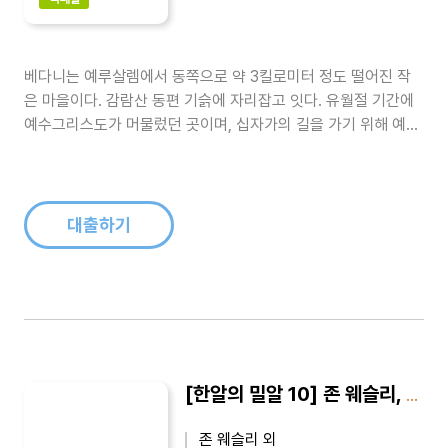
베다니는 예루살렘에서 동쪽으로 약 3킬로미터 정도 떨어진 작
은 마을이다. 감람산 동편 기슭에 자리잡고 잇다. 유월절 기간에
예수그리스도가 머물렀던 곳이며, 십자가의 길을 가기 위해 예루
살렘에 입성할 때도 거쳐간 곳이다. 죽었던 나사로를 살린 곳이기
도 하며 제자들을 데리고 베다니 앞으로 나가서 그들에게 축복한
곳이요, 그들을 떠나 하늘로 승천한 곳이기도 하다. 『베다니에서
생긴 일』의 저자는 ..
대출하기
[한알의 밀알 10] 존 웨슬리, 나의 삶이 되다
존 웨슬리 외