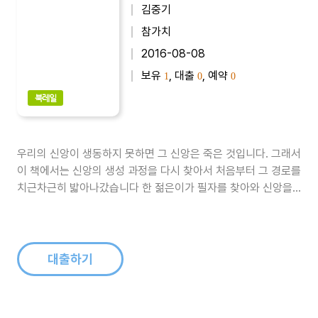
김중기
참가치
2016-08-08
보유
, 대출
, 예약
1
0
0
북레일
우리의 신앙이 생동하지 못하면 그 신앙은 죽은 것입니다. 그래서
이 책에서는 신앙의 생성 과정을 다시 찾아서 처음부터 그 경로를
치근차근히 밟아나갔습니다 한 젊은이가 필자를 찾아와 신앙을
갖기 위해 상담했던 사례를 통해 스스로 감동받았던 체험을 그대
로 담아보았습니다.따라서 이 책의 첫 장, 「생동하는 신앙」은 ‘믿
음을 가지려면’이라는 주제 아래 믿음을 갖기 위해 전제되어야 할
것을 먼저 생각..
대출하기