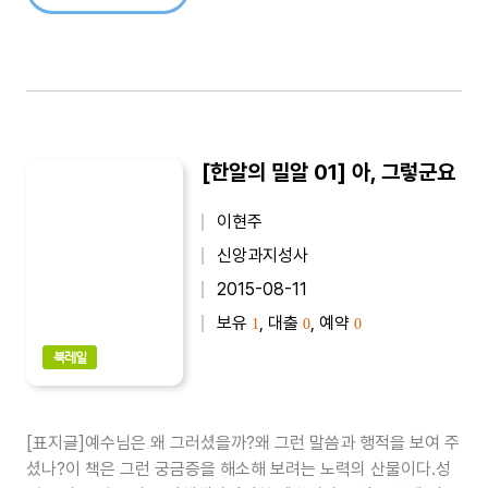
[한알의 밀알 01] 아, 그렇군요
이현주
신앙과지성사
2015-08-11
보유
, 대출
, 예약
1
0
0
북레일
[표지글]예수님은 왜 그러셨을까?왜 그런 말씀과 행적을 보여 주
셨나?이 책은 그런 궁금증을 해소해 보려는 노력의 산물이다.성