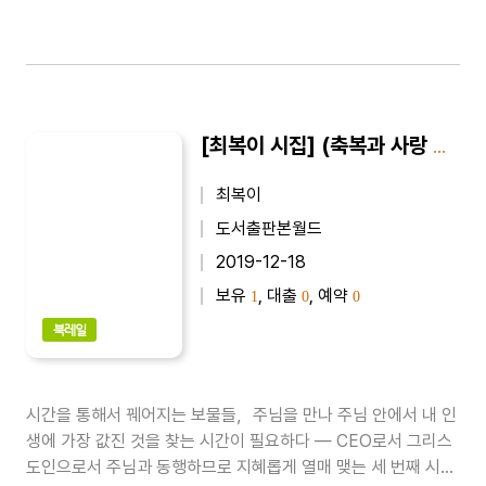
[최복이 시집] (축복과 사랑 시) 때론 시간이 필요하다 : 최복이 제8시집
최복이
도서출판본월드
2019-12-18
보유
, 대출
, 예약
1
0
0
북레일
시간을 통해서 꿰어지는 보물들，주님을 만나 주님 안에서 내 인
생에 가장 값진 것을 찾는 시간이 필요하다 ― CEO로서 그리스
도인으로서 주님과 동행하므로 지혜롭게 열매 맺는 세 번째 시집