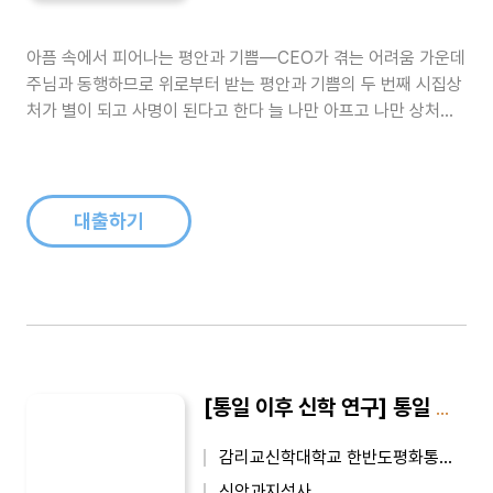
아픔 속에서 피어나는 평안과 기쁨―CEO가 겪는 어려움 가운데
주님과 동행하므로 위로부터 받는 평안과 기쁨의 두 번째 시집상
처가 별이 되고 사명이 된다고 한다 늘 나만 아프고 나만 상처받
고 나만 고단한 것 같았다.그래서 하늘도 많이 보고 사람들을 멀
리도 했다 이것이 인생인가 기대를 접기도 하고 희망이 착오같이
여겨지기도 했다.고독한 시간에 지독히 연약한 모습으로 우리에
게 오신 이를 만났다 그..
대출하기
[통일 이후 신학 연구] 통일 이후 신학 연구 3
감리교신학대학교 한반도평화통일신학연구소
신앙과지성사