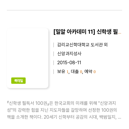
[밀알 아카데미 11] 신학생 필독서 100권
감리교신학대학교 도서관 외
신앙과지성사
2015-08-11
보유
, 대출
, 예약
1
0
0
북레일
『신학생 필독서 100권』은 한국교회의 미래를 위해 ''신앙과지
성''의 강력한 힘을 지닌 지도자들을 갈망하며 선정한 100권의
책을 소개한 책이다. 20세기 신학부터 공감의 시대, 백범일지, 선
인들의 공부법, 이타적 유전자, 철학 이야기 등을 수록하였다...