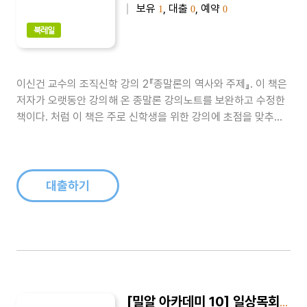
보유
, 대출
, 예약
1
0
0
북레일
이신건 교수의 조직신학 강의 2『종말론의 역사와 주제』. 이 책은
저자가 오랫동안 강의해 온 종말론 강의노트를 보완하고 수정한
책이다. 처럼 이 책은 주로 신학생을 위한 강의에 초점을 맞추었
으며, 기독교가 처음부터 끝까지 얼마나 위대한 희망의 종교였는
지를 역설한다...
대출하기
[밀알 아카데미 10] 일상목회와 신학적 성찰