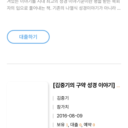
겨있는 이야기를 시대 최고의 성경 이야기꾼이란 평을 받는 목회
자의 입으로 풀어내는 책. 기존의 나열식 성경이야기가 아니라 목
회자의 이야기와 함께 전개되는 성경이야기 책이다. 나아만 장군
의 신앙과 제사문제, 재물과 자녀를 잃었을 지라도, 인생의 실재
를 솔직하게 말함, 눈물의 예언자 예레미야 등을 수록했다...
대출하기
[김중기의 구약 성경 이야기] 김중기의 구약 성경 이야기 2
김중기
참가치
2016-08-09
보유
, 대출
, 예약
1
0
0