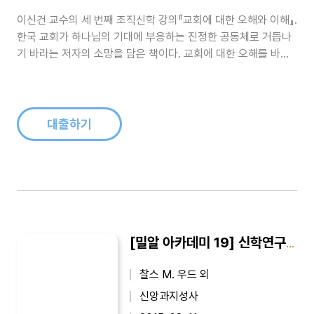
이신건 교수의 세 번째 조직신학 강의『교회에 대한 오해와 이해』.
한국 교회가 하나님의 기대에 부응하는 진정한 공동체로 거듭나
기 바라는 저자의 소망을 담은 책이다. 교회에 대한 오해를 바로
잡고, '성도의 교제'에 대한 기원과 의미, 교회의 표지와 속성, 임
무 등을 살펴본다. 부록으로 바르트, 본회퍼, 몰트만 등 교회에 관
한 신학자들의 글을 수록하였다...
대출하기
[밀알 아카데미 19] 신학연구 어떻게 할 것인가
찰스 M. 우드 외
신앙과지성사