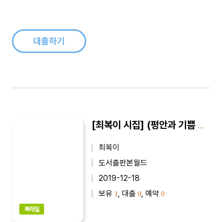
늘 조급증이 있다. 빨리 보다 멀리라고 외치면서 정작 삶은 늘 조
바심이다. 여유가 없다 느긋한 여행처럼 살고 싶지만 늘 현실은
핑계거리를 준다 더 많이 보고 더 많이 느끼고 더 많이 배우며 살
고 싶다，그리고 더..
대출하기
[최복이 시집] (평안과 기쁨 시) 아직도 만지면 아픕니다 : 최복이 제7시집
최복이
도서출판본월드
2019-12-18
보유
, 대출
, 예약
1
0
0
북레일