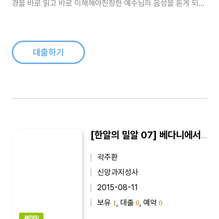
경을 바로 읽고 바로 이해해야진정한 예수님의 음성을 듣게 되고
말씀대로 살아 가고자 힘쓰는 크리스천이 될 수 있다...
대출하기
[한알의 밀알 07] 베다니에서 생긴 일
곽주환
신앙과지성사
2015-08-11
보유
, 대출
, 예약
1
0
0
북레일