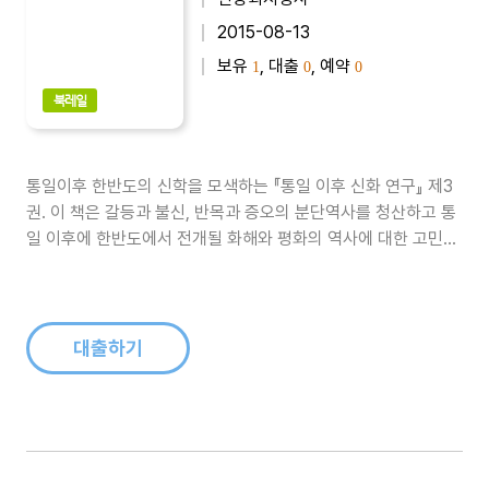
2015-08-13
보유
, 대출
, 예약
1
0
0
북레일
통일이후 한반도의 신학을 모색하는 『통일 이후 신화 연구』 제3
권. 이 책은 갈등과 불신, 반목과 증오의 분단역사를 청산하고 통
일 이후에 한반도에서 전개될 화해와 평화의 역사에 대한 고민을
담고 있다. 여섯 편의 글들을 통해 통일을 위한 신학적 기반이 무
엇인지 구체적으로 살펴본다...
대출하기