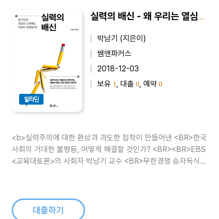
실력의 배신 - 왜 우리는 열심히 노력해도 여전히 불행한가?
박남기 (지은이)
쌤앤파커스
2018-12-03
보유
, 대출
, 예약
1
0
0
알라딘
<b>실력주의에 대한 환상과 과도한 집착이 만들어낸 <BR>한국
사회의 거대한 불평등, 어떻게 해결할 것인가? <BR><BR>EBS
<교육대토론>의 사회자 박남기 교수 <BR>무한경쟁 승자독식의
실력주의를 해체하다 </b><BR><BR>“능력이 없으면 니네 부
모를 원망해.” “돈도 실력이야.” 2..
대출하기