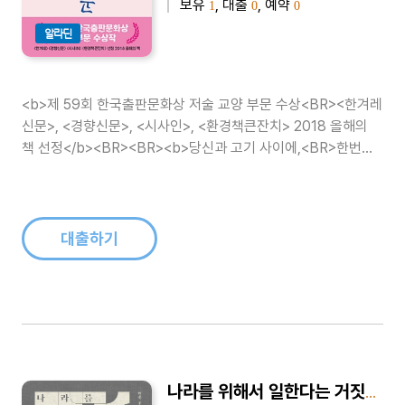
보유
, 대출
, 예약
1
0
0
알라딘
<b>제 59회 한국출판문화상 저술 교양 부문 수상<BR><한겨레
신문>, <경향신문>, <시사인>, <환경책큰잔치> 2018 올해의
책 선정</b><BR><BR><b>당신과 고기 사이에,<BR>한번쯤
은 놓여야 할 이야기 </b><BR>“세상의 더 낮은 ..
대출하기
나라를 위해서 일한다는 거짓말 - 한국 공직사회는 왜 그토록 무능해졌는가