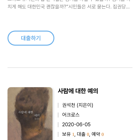
치게 해도 대한민국 괜찮을까?“시민들은 서로 묻는다. 집권당이
역사적인 총선 참패를 당했는데도 대통령은 아무 일 없는 듯 행동
한다. 윤석열은 임기를 마칠 수 있을까? 임기를 마치게 해도 대한
민국 괜찮을까? 그 질문에 대답해 보려고 책을 썼다.”우리는 사안
이..
대출하기
사람에 대한 예의
권석천 (지은이)
어크로스
2020-06-05
보유
, 대출
, 예약
1
0
0