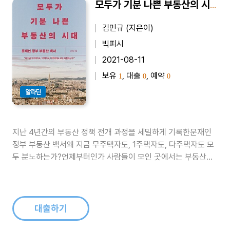
모두가 기분 나쁜 부동산의 시대
김민규 (지은이)
빅피시
2021-08-11
보유
, 대출
, 예약
1
0
0
알라딘
지난 4년간의 부동산 정책 전개 과정을 세밀하게 기록한문재인
정부 부동산 백서왜 지금 무주택자도, 1주택자도, 다주택자도 모
두 분노하는가?언제부터인가 사람들이 모인 곳에서는 부동산에
대한 이야기가 빠지지 않는다. 어느 곳을 가도 어떤 아파트가 얼
마나 올랐고, 누가 얼마를 벌었다는 소리만 들려왔다. 지난 4년
간 급등한 집값은 이제 근로 소득으로 따라잡기 어려운 수준이 되
었고, 열심히 돈을 모..
대출하기