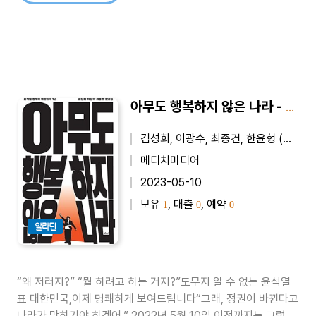
아무도 행복하지 않은 나라 - 윤석열 정부와 대한민국 1년
김성회, 이광수, 최종건, 한윤형 (지은이)
메디치미디어
2023-05-10
보유
, 대출
, 예약
1
0
0
알라딘
“왜 저러지?” “뭘 하려고 하는 거지?”도무지 알 수 없는 윤석열
표 대한민국,이제 명쾌하게 보여드립니다“그래, 정권이 바뀐다고
나라가 망하기야 하겠어.” 2022년 5월 10일 이전까지는 그렇게