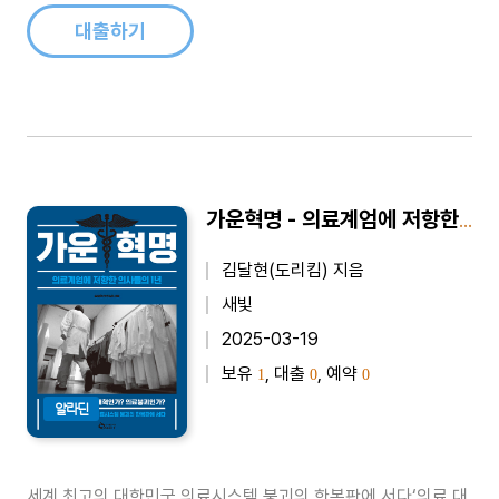
의 영향 쇠퇴..
대출하기
가운혁명 - 의료계엄에 저항한 의사들의 1년
김달현(도리킴) 지음
새빛
2025-03-19
보유
, 대출
, 예약
1
0
0
알라딘
세계 최고의 대한민국 의료시스템 붕괴의 한복판에 서다‘의료 대