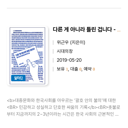
다른 게 아니라 틀린 겁니다 - 괄호 안의 불의와 싸우는 법
위근우 (지은이)
시대의창
2019-05-20
보유
, 대출
, 예약
1
0
0
알라딘
<b>대중문화와 한국사회를 아우르는 ‘괄호 안의 불의’에 대한
<BR> 민감하고 성실하고 단호한 싸움의 기록</b><BR>촛불로
부터 지금까지의 2~3년이라는 시간은 한국 사회의 근본적인 변
화가 진행되기 시작했다고 말하기에 부족함이 없다. 이전보다 나
아졌다는 뜻이 아니라, 불의로 인식조차 하지 못했던 ‘괄호 안의’