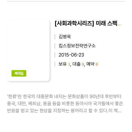
[사회과학시리즈] 미래 스펙트럼 한류 분해
김병욱
킴스정보전략연구소
2015-06-23
보유
, 대출
, 예약
1
0
0
북레일
‘한류’란 한국의 대중문화 내지는 문화상품이 90년대 후반부터
중국, 대만, 베트남, 몽골 등을 비롯한 동아시아 국가들에서 좋은
반응을 얻고 있는 현상을 지칭하는 용어라고 할 수 있다.이 책에
서는 한류의 기원과 발전, 중국에서의 한류 형성과 요인, 일본에
서의 한류 형성과 요인, 한류 주역 드라마를 통해 본 특성과 상품
성 현황, 한류의 원인과 의미, 아시아 문화 선진국으로서의 일본