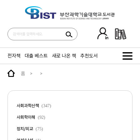
전자책
대출 베스트
새로 나온 책
추천도서
홈
사회과학산책
(347)
사회학이해
(92)
정치/외교
(75)