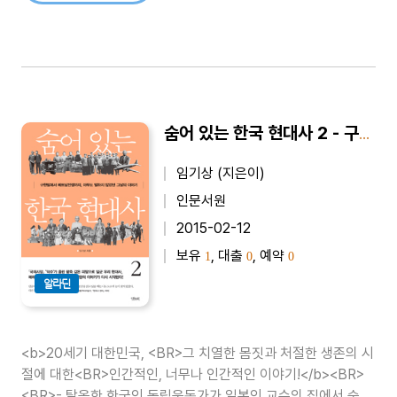
숨어 있는 한국 현대사 2 - 구한말에서 베트남전쟁까지, 아무도 말하지 않았던 그날의 이야기
임기상 (지은이)
인문서원
2015-02-12
보유
, 대출
, 예약
1
0
0
알라딘
<b>20세기 대한민국, <BR>그 치열한 몸짓과 처절한 생존의 시
절에 대한<BR>인간적인, 너무나 인간적인 이야기!</b><BR>
<BR>- 탈옥한 한국인 독립운동가가 일본인 교수의 집에서 숨어