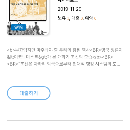
페이퍼로드
2019-11-29
보유
, 대출
, 예약
1
0
0
알라딘
<b>부끄럽지만 마주봐야 할 우리의 참된 역사<BR>영국 정론지
&lt;이코노미스트&gt;가 본 개화기 조선의 모습</b><BR>
<BR>“조선은 차라리 외국으로부터 현대적 행정 시스템의 도움
을 받는 것이 조선 국민들의 이익에 도움이 될 것이다.” <BR>-
&lt;이코노미스트&gt; 1909년 10월..
대출하기