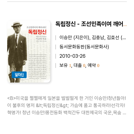
독립정신 - 조선민족이여 깨어나라!
이승만 (지은이), 김충남, 김효선 (엮은이)
동서문화동판(동서문화사)
2010-03-26
보유
, 대출
, 예약
1
0
0
알라딘
<B>미국을 쩔쩔매게 일본을 벌벌떨게 한 거인 이승만!청년들아!
이 불후의 명저 &lt;독립정신&gt; 가슴에 품고 통곡하라!선각자!
혁명가! 청년 이승만!풍전등화 백척간두 대한제국의 국운,목숨 걸
고 구국의 횃불 높이 들었다가 체포되어24세의 젊은 나이에 영
어의 세월 7년!들어라! 그 한성감옥에서 탄생한 100년 전 한국근