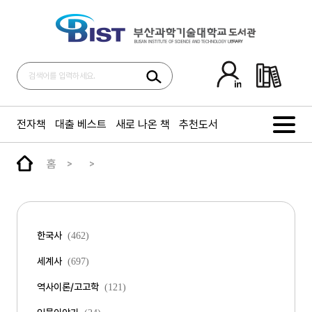
전자책
대출 베스트
새로 나온 책
추천도서
홈
한국사
(462)
세계사
(697)
역사이론/고고학
(121)