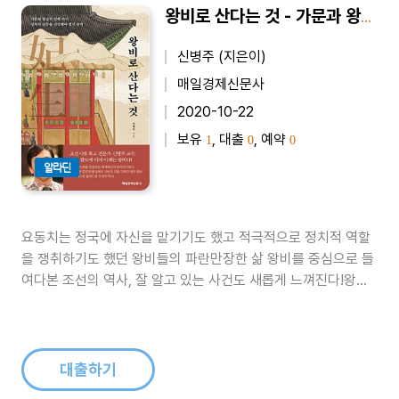
왕비로 산다는 것 - 가문과 왕실의 권력 사이 정치적 갈등을 감당해야 했던 운명
신병주 (지은이)
매일경제신문사
2020-10-22
보유
, 대출
, 예약
1
0
0
알라딘
요동치는 정국에 자신을 맡기기도 했고 적극적으로 정치적 역할
을 쟁취하기도 했던 왕비들의 파란만장한 삶 왕비를 중심으로 들
여다본 조선의 역사, 잘 알고 있는 사건도 새롭게 느껴진다!왕비
가 되는 가장 일반적인 코스는 남편의 세자 시절 세자빈으로 간택
된 후세자가 왕이 되면 왕비가 되는 것이었다. 세자빈이 되기 위
해서는 삼간택의 과정을 거쳐야 했는데 그때 나이 고작 10세 전
후에 불과했다. 그러나 ..
대출하기