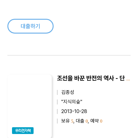
렸을 때부터 두껍고, 어렵고, 외울 게 많은 역사책에 질렸기 때문
일 것이다. 하지만 역사, 그것도 지금 우리가 살고 있는 대한민국
의 역사를 아는 것은 중요하다. 왜냐하면 오랜 시간 이곳에서 수
많은 사람이 해온..
대출하기
조선을 바꾼 반전의 역사 - 단 하나의 사건이 역사를 바꿨다
김종성
"지식의숲"
2013-10-28
보유
, 대출
, 예약
5
0
0
우리전자책