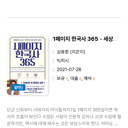
1페이지 한국사 365 - 세상의 모든 지식이 내 것이 되는
심용환 (지은이)
빅피시
2021-07-28
보유
, 대출
, 예약
1
0
0
알라딘
단군 신화부터 서태지와 아이들까지1일 1페이지 365일이면 역
사의 흐름이 보인다 수많은 사람이 인문학 강의나 교양 수업에 열
광하지만, 역사에 대해 배우는 것은 부담스러워 한다. 아마도 어