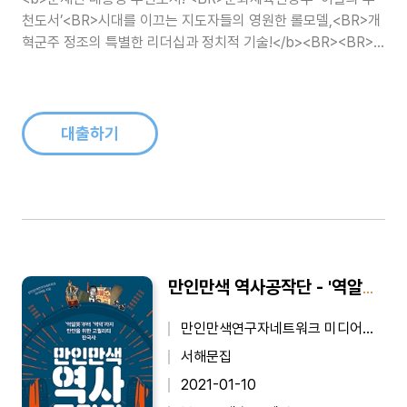
천도서’<BR>시대를 이끄는 지도자들의 영원한 롤모델,<BR>개
혁군주 정조의 특별한 리더십과 정치적 기술!</b><BR><BR>
우리 역사상 최고의 개혁군주로 평가받는 정조(正祖)는 신궁(神
弓)이었다. 그가 활을 쏠 때면 50발 중 49발을 쏘아 명중시켰
다...
대출하기
만인만색 역사공작단 - '역알못'부터 '역덕'까지, 만인을 위한 고퀄리티 한국사
만인만색연구자네트워크 미디어팀 (지은이)
서해문집
2021-01-10