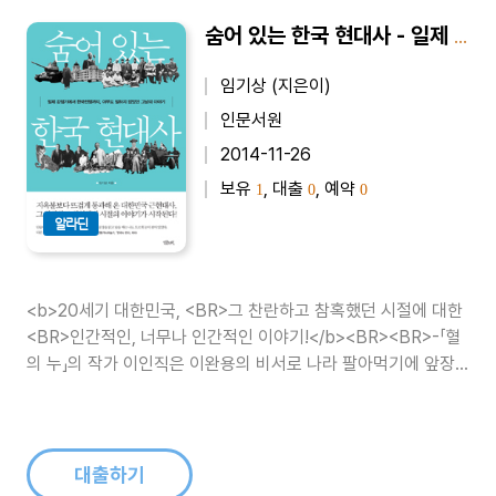
숨어 있는 한국 현대사 - 일제 강점기에서 한국전쟁까지, 아무도 말하지 않았던 그날의 이야기
임기상 (지은이)
인문서원
2014-11-26
보유
, 대출
, 예약
1
0
0
알라딘
<b>20세기 대한민국, <BR>그 찬란하고 참혹했던 시절에 대한
<BR>인간적인, 너무나 인간적인 이야기!</b><BR><BR>-「혈
의 누」의 작가 이인직은 이완용의 비서로 나라 팔아먹기에 앞장
선 악질 매국노였다?<BR>- 고종 황제는 베이징으로 망명을 시
도했다?<BR>- 경천사지십층석탑은 조각조각 해체되..
대출하기