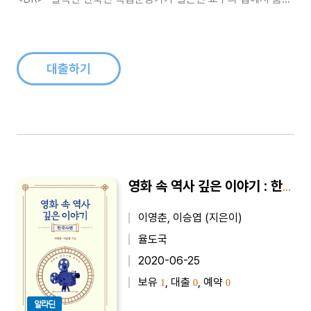
지냈다?<BR>- 윤봉길 의사보다 1시간 빨리 의거를 계획했던 비
운의 의사가 있었다?<BR>- 백범 김구 선생의 ..
대출하기
영화 속 역사 깊은 이야기 : 한국사편 - 영화로 한국사를 엿보다
이영춘, 이승엽 (지은이)
율도국
2020-06-25
보유
, 대출
, 예약
1
0
0
알라딘