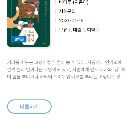
바다루 (지은이)
서해문집
2021-01-15
보유
, 대출
, 예약
1
0
0
알라딘
거리를 떠도는 고양이들은 흔히 볼 수 있다. 자동차나 인기척에
깜짝 놀라 달아나는 고양이도 있고, 사람에게 먼저 다가와 ‘냥’ 하
며 몸을 부비거나 바닥에 드러누워 애교를 부리는 고양이도 있다.
그러다 어느 날부턴가 보이지 않는다. 홀연히 나타났다가 사라지
는 이들의 모습을 보면, 한 번쯤은 궁금해지기 마련이다. 한국에
사는 고양이는 언제부터 우리 곁에 머무르게 되었고 어떻게 공존
해 왔을까.《기..
대출하기