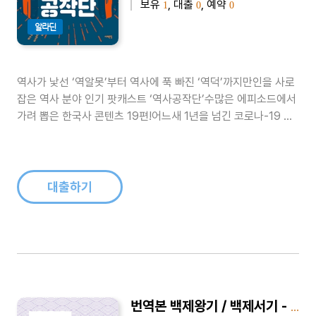
보유
, 대출
, 예약
1
0
0
알라딘
역사가 낯선 ‘역알못’부터 역사에 푹 빠진 ‘역덕’까지만인을 사로
잡은 역사 분야 인기 팟캐스트 ‘역사공작단’수많은 에피소드에서
가려 뽑은 한국사 콘텐츠 19편!어느새 1년을 넘긴 코로나-19 팬
데믹 상황으로 ‘집콕’ 생활과 비대면 소통은 어느덧 일상이 돼버
렸다. 학교 수업뿐 아니라 시민을 위한 다양한 강의들도 온라인
비대면 방식으로 바뀌었다. 역사를 비롯한 인문 분야 강의도 이러
한 상황을 겪..
대출하기
번역본 백제왕기 / 백제서기 - 온조백제 / 구대백제 / 비류백제