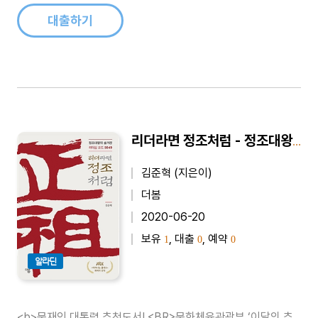
대화의 외침을!역사를 망각하는 민족은 망할 수..
대출하기
리더라면 정조처럼 - 정조대왕의 숨겨진 리더십 코드 5049
김준혁 (지은이)
더봄
2020-06-20
보유
, 대출
, 예약
1
0
0
알라딘
<b>문재인 대통령 추천도서! <BR>문화체육관광부 ‘이달의 추