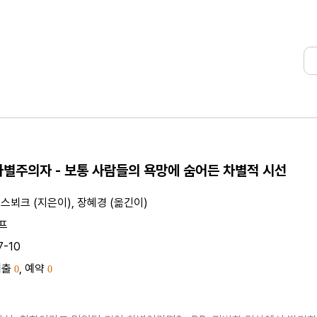
차별주의자 - 보통 사람들의 욕망에 숨어든 차별적 시선
스뵈크 (지은이), 장혜경 (옮긴이)
프
7-10
대출
, 예약
0
0