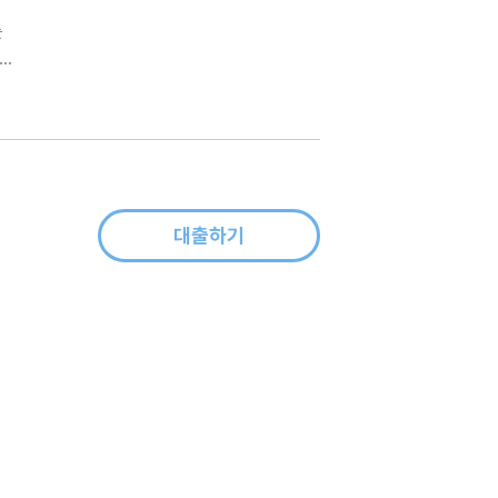
는
죄자
?
대출하기