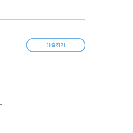
대출하기
는
돌
 배