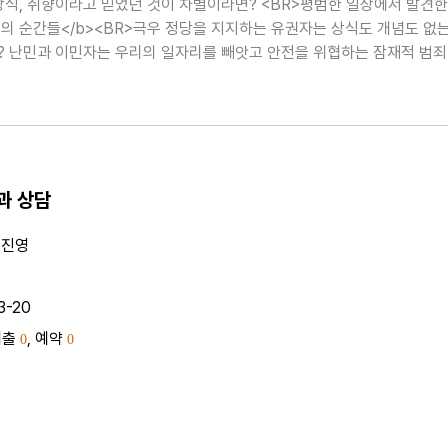
 상식, 취향이라고 믿었던 것이 차별이라면? <BR>평범한 일상에서 발견한
의 순간들</b><BR>극우 정당을 지지하는 유권자는 상식도 개념도 없
 난민과 이민자는 우리의 일자리를 빼앗고 안전을 위협하는 잠재적 범
 출퇴근하며 좋아하지도 않는 일을 하는 직장인은 비루한 월급의 노예인가
옳은..
과 상담
고진영
3-20
대출
, 예약
0
0