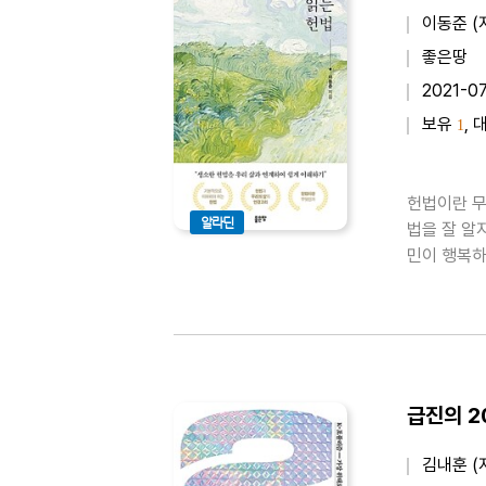
이동준 (
좋은땅
2021-0
보유
, 
1
헌법이란 무
알라딘
법을 잘 알
민이 행복하
쓰게 되었다
법학 내용을
급진의 2
김내훈 (