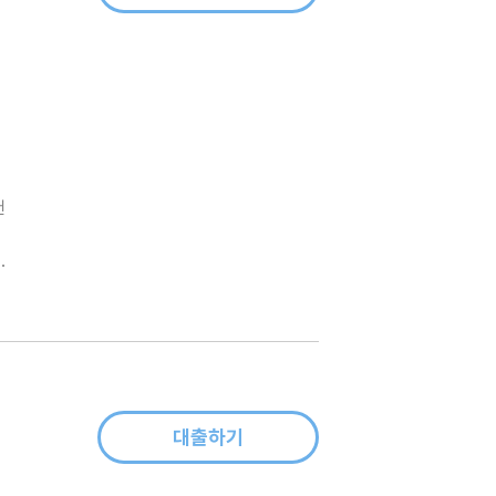
헌
국
을
운
대출하기