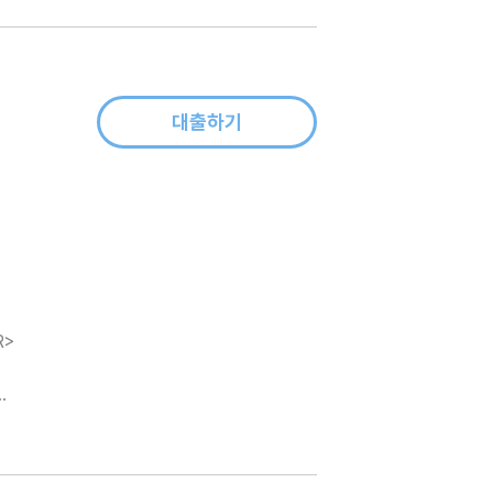
대출하기
R>
현