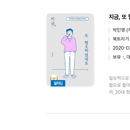
지금, 또
박민영 (
북트리거
2020-0
보유
, 
1
일상적으로 
알라딘
혐오로 돌아
까, 20대
충’이니까 
저씨’라서,