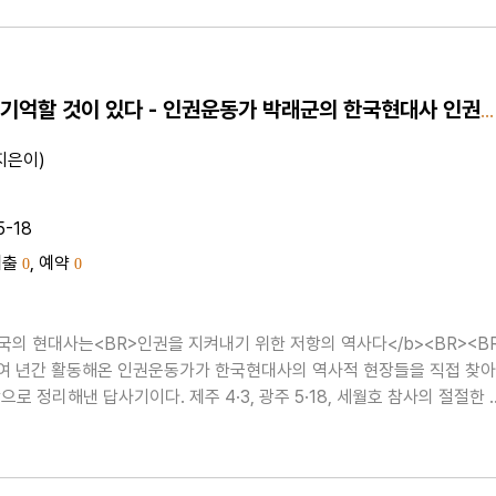
우리에겐 기억할 것이 있다 - 인권운동가 박래군의 한국현대사 인권기행
지은이)
5-18
대출
, 예약
0
0
국의 현대사는<BR>인권을 지켜내기 위한 저항의 역사다</b><BR><B
0여 년간 활동해온 인권운동가가 한국현대사의 역사적 현장들을 직접 찾아
로 정리해낸 답사기이다. 제주 4·3, 광주 5·18, 세월호 참사의 절절한 
문형무소, 남산과 남영동 고문실 속 고초의 시간을 지나, 소록도와 마석..