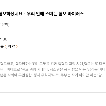
 혐오하셨네요 - 우리 안에 스며든 혐오 바이러스
지은이)
7-30
대출
, 예약
0
0
혐오하고, 혐오당하는우리 모두를 위한 책혐오 과잉 시대,혐오는 또 다른
온다바야흐로 ‘혐오 과잉 시대’다. 청소년은 공짜 밥을 먹는 ‘급식충’이니
 청년은 사회에 무관심한 ‘정치 무식자’니까, 주부는 자기 아이만 아는 ‘맘
혐오당해 마땅하다고 이야기한다. 또 아저씨는 약자에게 횡포를 부리는 ‘
 노인은 청년들에게 부담이 되는 ‘연금충’이라서 ..