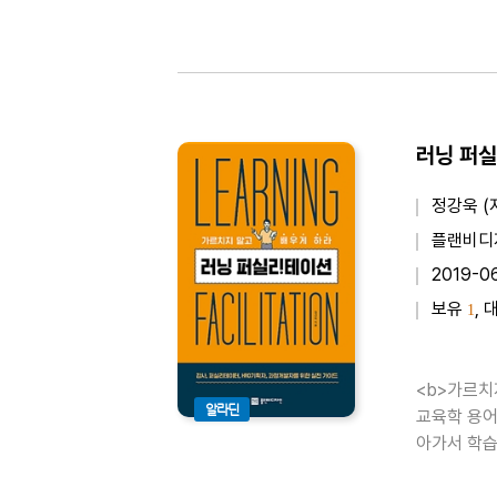
러닝 퍼실
정강욱 (
플랜비디
2019-0
보유
, 
1
<b>가르치지
알라딘
교육학 용어
아가서 학습
운 것이 실
확실..