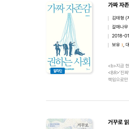
김태형 (
갈매나무
2018-0
보유
, 
1
<b>지금 한국인은 왜
알라딘
<BR>‘진짜
책임으로만 
수 있다. 
거꾸로 읽