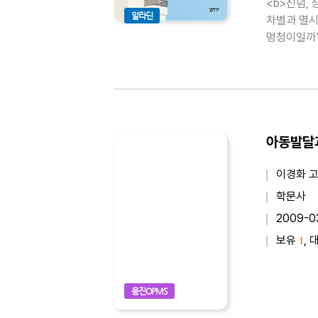
<b>신념,
알라딘
차별과 멸시
멍청이일까?
일까? 매일
우리 생각은 
아동발달
이경화 
학문사
2009-0
보유
, 
1
웅진OPMS