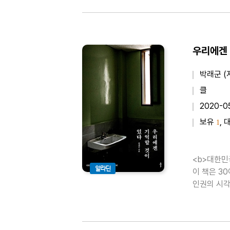
박래군 (
클
2020-0
보유
, 
1
<b>대한민
알라딘
이 책은 3
인권의 시각으
장부터 서대