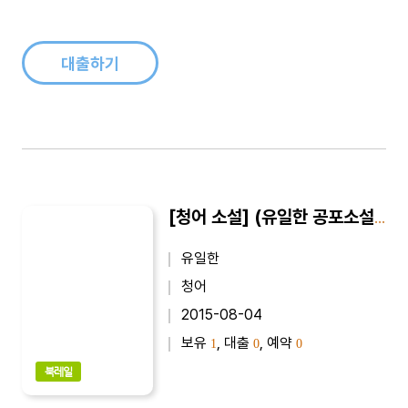
판된 〈어느날 갑자기〉 시리즈를 새로운 글들과 함께 부족한 부분
을 고쳐서 다시 펴낸 것이다. 이전에 나왔던 책의 구성을 중편과
장편 위..
대출하기
[청어 소설] (유일한 공포소설) 어느날 갑자기 4 : 창 밖의 여자
유일한
청어
2015-08-04
보유
, 대출
, 예약
1
0
0
북레일