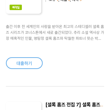
북레일
출간 이후 전 세계인의 사랑을 받아온 최고의 스테디셀러 셜록 홈
즈 시리즈가 코너스톤에서 새로 출간되었다. 추리 소설 역사상 가
장 매혹적인 인물, 명탐정 셜록 홈즈와 탁월한 파트너 왓슨 박사
의 사건 일지를 최신 완역본으로 만날 수 있다. 코난 도일 특유의
무심한 듯 간결하고 절제된 문장, 치밀하게 엮인 미스터리가 독자
를 압도한다.유력한 우승 후보인 경주마의 실종, 소포 상자 안에
서 발견된 두 ..
대출하기
[셜록 홈즈 전집 7] 셜록 홈즈의 귀환