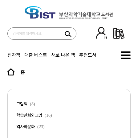
전자책
대출 베스트
새로 나온 책
추천도서
홈
그림책
(8)
학습만화와교양
(16)
역사와문화
(23)