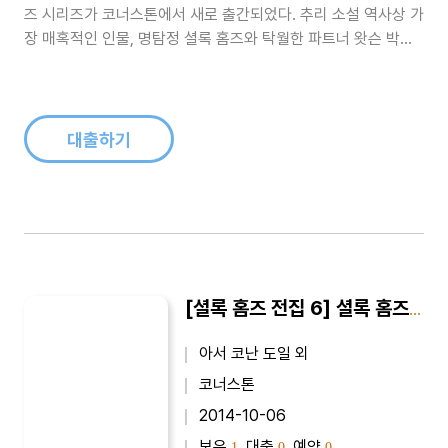
즈 시리즈가 코너스톤에서 새로 출간되었다. 추리 소설 역사상 가
장 매혹적인 인물, 명탐정 셜록 홈즈와 탁월한 파트너 왓슨 박사
의 사건 일지를 최신 완역본으로 만날 수 있다. 코난 도일 특유의
무심한 듯 간결하고 절제된 문장, 치밀하게 엮인 미스터리가 독자
를 압도한다.《셜록 홈즈의 모험》은 박진감 넘치는 사건을 파헤치
는 명탐정 셜록..
대출하기
[셜록 홈즈 전집 6] 셜록 홈즈의 회고록
아서 코난 도일 외
코너스톤
2014-10-06
보유
, 대출
, 예약
1
0
0