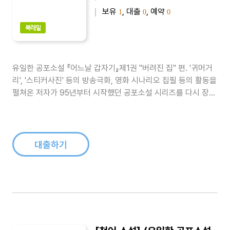
보유
, 대출
, 예약
1
0
0
북레일
유일한 공포소설 『어느날 갑자기』제1권 "버려진 집" 편. '귀머거
리', '스티커사진' 등의 방송극화, 영화 시나리오 집필 등의 활동을
펼쳐온 저자가 95년부터 시작했던 공포소설 시리즈를 다시 장편
소설과 중단편집으로 손질했다. 이 책은 2000년 6권을 끝으로
절판된 〈어느날 갑자기〉 시리즈를 새로운 글들과 함께 부족한 부
분을 고쳐서 다시 펴낸 것이다. 이전에 나왔던 책의 구성을 중편
과 장편..
대출하기