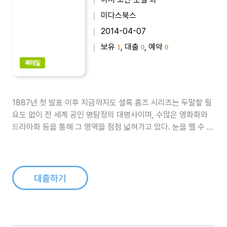
미다스북스
2014-04-07
보유
, 대출
, 예약
1
0
0
북레일
1887년 첫 발표 이후 지금까지도 셜록 홈즈 시리즈는 두말할 필
요도 없이 전 세계 공인 명탐정의 대명사이며, 수많은 영화화와
드라마화 등을 통해 그 영역을 점점 넓혀가고 있다. 눈을 뗄 수 없
는 추리가 이어지는 사건과 치밀하면서도 대담하게 묘사된 당시
의 시대적 배경 등은 셜록 홈즈를 비단 흥미로운 추리소설만이 아
니라 논리력과 창의력, 독해력과 지식을 키우는 양서로 활용해도
손색없게 만든다...
대출하기