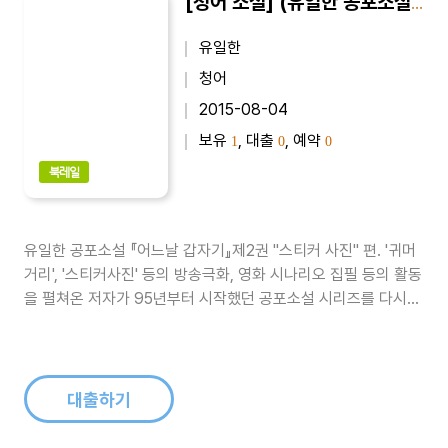
[청어 소설] (유일한 공포소설) 어느날 갑자기 2 : 스티커 사진
유일한
청어
2015-08-04
보유
, 대출
, 예약
1
0
0
북레일
유일한 공포소설 『어느날 갑자기』제2권 "스티커 사진" 편. '귀머
거리', '스티커사진' 등의 방송극화, 영화 시나리오 집필 등의 활동
을 펼쳐온 저자가 95년부터 시작했던 공포소설 시리즈를 다시
장편소설과 중단편집으로 손질했다. 이 책은 2000년 6권을 끝
으로 절판된 〈어느날 갑자기〉 시리즈를 새로운 글들과 함께 부족
한 부분을 고쳐서 다시 펴낸 것이다. 이전에 나왔던 책의 구성을
중편과 장..
대출하기