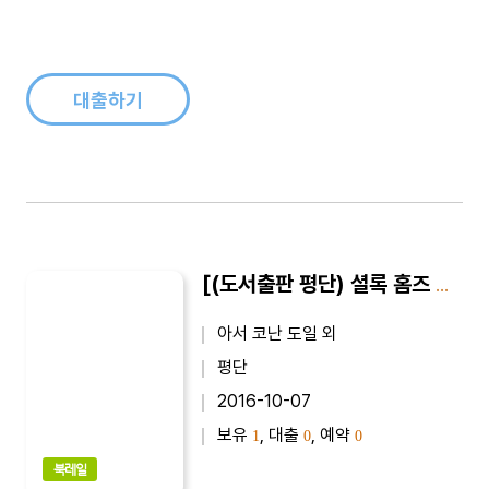
와 기발한 이야기 전개는 여전히 수많은 팬을 확보하고 있으며,
그의 집이 있는 베이커 가의 주소로 아직도 사건을 의뢰하는 수많
은 편지가 배달된다고 합니다. 전 세계적으로 셜록 홈즈 마니아들
이 있으며, 그들..
대출하기
[(도서출판 평단) 셜록 홈즈 전집 3-1권] SHERLOCK HOLMES｜배스커빌 가의 개 1 : 최신 완역본
아서 코난 도일 외
평단
2016-10-07
보유
, 대출
, 예약
1
0
0
북레일