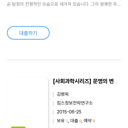
곧 탐정의 전형적인 모습으로 새겨져 있습니다. 그의 명쾌한 추리
와 기발한 이야기 전개는 여전히 수많은 팬을 확보하고 있으며,
그의 집이 있는 베이커 가의 주소로 아직도 사건을 의뢰하는 수많
은 편지가 배달된다고 합니다. 전 세계적으로 셜록 홈즈 마니아들
이 있으며, 그들..
대출하기
[사회과학시리즈] 문명의 변천 : 동양문명 vs 서양문명
김병욱
킴스정보전략연구소
2015-06-25
보유
, 대출
, 예약
1
0
0