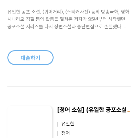
유일한 공포 소설. 〈귀머거리〉, 〈스티커사진〉 등의 방송극화, 영화
시나리오 집필 등의 활동을 펼쳐온 저자가 95년부터 시작했던
공포소설 시리즈를 다시 장편소설과 중단편집으로 손질했다. 일
족을 몰살당한 독립운동가의 원혼이 감도는 폐가를 중심으로 발
생하는 참흑한 연쇄살인사건, 어느날 스티커 사진에 찍힌 낯선 사
람의 얼굴, 엽기적인 식인마 등 소름끼치는 소재를 은근한 공포와
인간 심리 분석을 ..
대출하기
[청어 소설] (유일한 공포소설) 어느날 갑자기 5 : 광신의 늪
유일한
청어