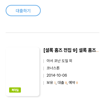
를 압도한다.《그의 마지막 인사》는 명탐정 셜록 홈즈와 그의 긴
밀한 파트너 왓..
대출하기
[셜록 홈즈 전집 9] 셜록 홈즈의 사건집
아서 코난 도일 외
코너스톤
2014-10-06
보유
, 대출
, 예약
1
0
0
북레일