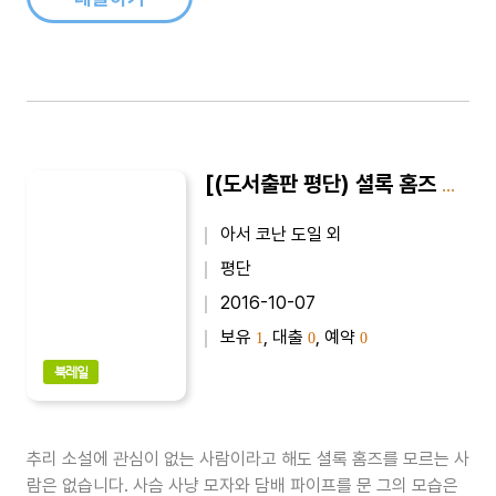
[(도서출판 평단) 셜록 홈즈 전집 4-2권] SHERLOCK HOLMES｜공포의 계곡 2 : 최신 완역본
아서 코난 도일 외
평단
2016-10-07
보유
, 대출
, 예약
1
0
0
북레일
추리 소설에 관심이 없는 사람이라고 해도 셜록 홈즈를 모르는 사
람은 없습니다. 사슴 사냥 모자와 담배 파이프를 문 그의 모습은