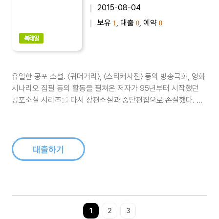
2015-08-04
보유
, 대출
, 예약
1
0
0
북레일
유일한 공포 소설. 〈귀머거리〉, 〈스티커사진〉 등의 방송극화, 영화
시나리오 집필 등의 활동을 펼쳐온 저자가 95년부터 시작했던
공포소설 시리즈를 다시 장편소설과 중단편집으로 손질했다. 일
족을 몰살당한 독립운동가의 원혼이 감도는 폐가를 중심으로 발
생하는 참흑한 연쇄살인사건, 어느날 스티커 사진에 찍힌 낯선 사
람의 얼굴, 엽기적인 식인마 등 소름끼치는 소재를 은근한 공포와
인간 심리 분석을 ..
대출하기
1
2
3