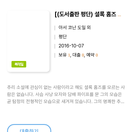
[(도서출판 평단) 셜록 홈즈 전집 4-1권] SHERLOCK HOLMES｜공포의 계곡 1 : 최신 완역본
아서 코난 도일 외
평단
2016-10-07
보유
, 대출
, 예약
1
0
0
북레일
추리 소설에 관심이 없는 사람이라고 해도 셜록 홈즈를 모르는 사
람은 없습니다. 사슴 사냥 모자와 담배 파이프를 문 그의 모습은
곧 탐정의 전형적인 모습으로 새겨져 있습니다. 그의 명쾌한 추리
와 기발한 이야기 전개는 여전히 수많은 팬을 확보하고 있으며,
그의 집이 있는 베이커 가의 주소로 아직도 사건을 의뢰하는 수많
은 편지가 배달된다고 합니다. 전 세계적으로 셜록 홈즈 마니아들
이 있으며, 그들..
대출하기