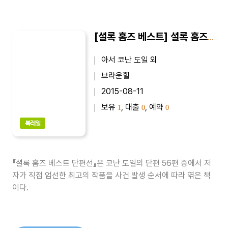
[셜록 홈즈 베스트] 셜록 홈즈 베스트 단편선
아서 코난 도일 외
브라운힐
2015-08-11
보유
, 대출
, 예약
1
0
0
북레일
『셜록 홈즈 베스트 단편선』은 코난 도일의 단편 56편 중에서 저
자가 직접 엄선한 최고의 작품을 사건 발생 순서에 따라 엮은 책
이다.