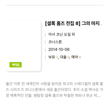
[셜록 홈즈 전집 8] 그의 마지막 인사
아서 코난 도일 외
코너스톤
2014-10-06
보유
, 대출
, 예약
1
0
0
북레일
출간 이후 전 세계인의 사랑을 받아온 최고의 스테디셀러 셜록 홈
즈 시리즈가 코너스톤에서 새로 출간되었다. 추리 소설 역사상 가
장 매혹적인 인물, 명탐정 셜록 홈즈와 탁월한 파트너 왓슨 박사
의 사건 일지를 최신 완역본으로 만날 수 있다. 코난 도일 특유의
무심한 듯 간결하고 절제된 문장, 치밀하게 엮인 미스터리가 독자