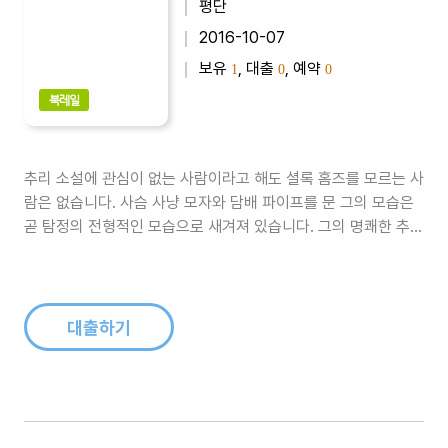
평단
2016-10-07
보유
, 대출
, 예약
1
0
0
북레일
추리 소설에 관심이 없는 사람이라고 해도 셜록 홈즈를 모르는 사
람은 없습니다. 사슴 사냥 모자와 담배 파이프를 문 그의 모습은
곧 탐정의 전형적인 모습으로 새겨져 있습니다. 그의 명쾌한 추리
와 기발한 이야기 전개는 여전히 수많은 팬을 확보하고 있으며,
그의 집이 있는 베이커 가의 주소로 아직도 사건을 의뢰하는 수많
은 편지가 배달된다고 합니다. 전 세계적으로 셜록 홈즈 마니아들
이 있으며, 그들..
대출하기