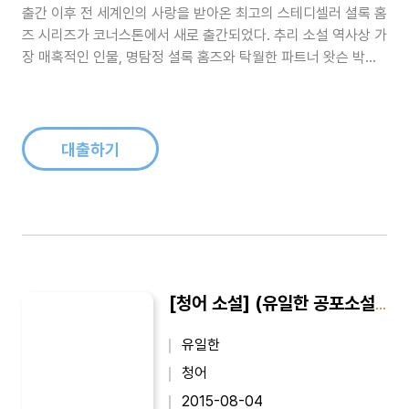
출간 이후 전 세계인의 사랑을 받아온 최고의 스테디셀러 셜록 홈
즈 시리즈가 코너스톤에서 새로 출간되었다. 추리 소설 역사상 가
장 매혹적인 인물, 명탐정 셜록 홈즈와 탁월한 파트너 왓슨 박사
의 사건 일지를 최신 완역본으로 만날 수 있다. 코난 도일 특유의
무심한 듯 간결하고 절제된 문장, 치밀하게 엮인 미스터리가 독자
를 압도한다.코난 도일은 전편 《그의 마지막 인사》를 통해 셜록
홈즈의 은퇴 ..
대출하기
[청어 소설] (유일한 공포소설) 어느날 갑자기 1 : 버려진 집
유일한
청어
2015-08-04