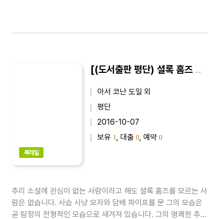
[(도서출판 평단) 셜록 홈즈 전집 1-2권] SHERLOCK HOLMES｜네 사람의 서명 : 최신 완역본
아서 코난 도일 외
평단
2016-10-07
보유
, 대출
, 예약
1
0
0
북레일
추리 소설에 관심이 없는 사람이라고 해도 셜록 홈즈를 모르는 사
람은 없습니다. 사슴 사냥 모자와 담배 파이프를 문 그의 모습은
곧 탐정의 전형적인 모습으로 새겨져 있습니다. 그의 명쾌한 추리