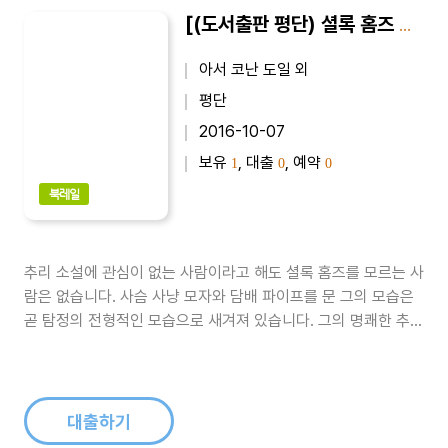
[(도서출판 평단) 셜록 홈즈 전집 1-1권] SHERLOCK HOLMES｜주홍색 연구 : 최신 완역본
아서 코난 도일 외
평단
2016-10-07
보유
, 대출
, 예약
1
0
0
북레일
추리 소설에 관심이 없는 사람이라고 해도 셜록 홈즈를 모르는 사
람은 없습니다. 사슴 사냥 모자와 담배 파이프를 문 그의 모습은
곧 탐정의 전형적인 모습으로 새겨져 있습니다. 그의 명쾌한 추리
와 기발한 이야기 전개는 여전히 수많은 팬을 확보하고 있으며,
그의 집이 있는 베이커 가의 주소로 아직도 사건을 의뢰하는 수많
은 편지가 배달된다고 합니다. 전 세계적으로 셜록 홈즈 마니아들
이 있으며, 그들..
대출하기