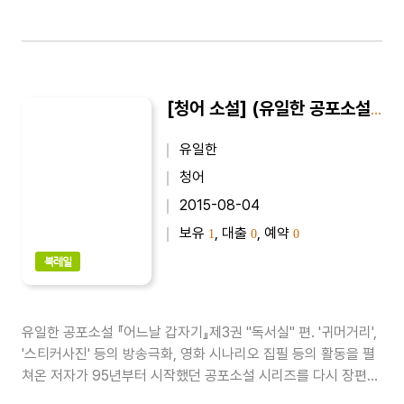
[청어 소설] (유일한 공포소설) 어느날 갑자기 3 : 독서실
유일한
청어
2015-08-04
보유
, 대출
, 예약
1
0
0
북레일
유일한 공포소설 『어느날 갑자기』제3권 "독서실" 편. '귀머거리',
'스티커사진' 등의 방송극화, 영화 시나리오 집필 등의 활동을 펼
쳐온 저자가 95년부터 시작했던 공포소설 시리즈를 다시 장편소
설과 중단편집으로 손질했다. 이 책은 2000년 6권을 끝으로 절