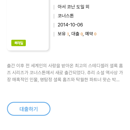
아서 코난 도일 외
코너스톤
2014-10-06
보유
, 대출
, 예약
1
0
0
북레일
출간 이후 전 세계인의 사랑을 받아온 최고의 스테디셀러 셜록 홈
즈 시리즈가 코너스톤에서 새로 출간되었다. 추리 소설 역사상 가
장 매혹적인 인물, 명탐정 셜록 홈즈와 탁월한 파트너 왓슨 박사
의 사건 일지를 최신 완역본으로 만날 수 있다. 코난 도일 특유의
무심한 듯 간결하고 절제된 문장, 치밀하게 엮인 미스터리가 독자
를 압도한다.모리아티 교수와의 승부를 끝으로 최후를 맞이한 명
탐정 셜록 홈즈,..
대출하기