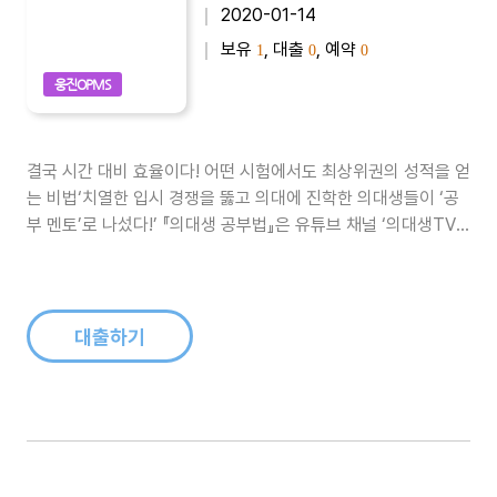
2020-01-14
보유
, 대출
, 예약
1
0
0
웅진OPMS
결국 시간 대비 효율이다! 어떤 시험에서도 최상위권의 성적을 얻
는 비법‘치열한 입시 경쟁을 뚫고 의대에 진학한 의대생들이 ‘공
부 멘토’로 나섰다!’ 『의대생 공부법』은 유튜브 채널 ‘의대생TV’
출연진 3인의 주저자와 6인의 참여저자가 확실히 효과를 거둔
학습 노하우만을 집약한 책이다. 구독자 7만 6000명의 유튜브
채널 ‘의대생 TV’에서 미처 영상으로 보여주지 못한 체계적 공부
법을 꼼꼼..
대출하기