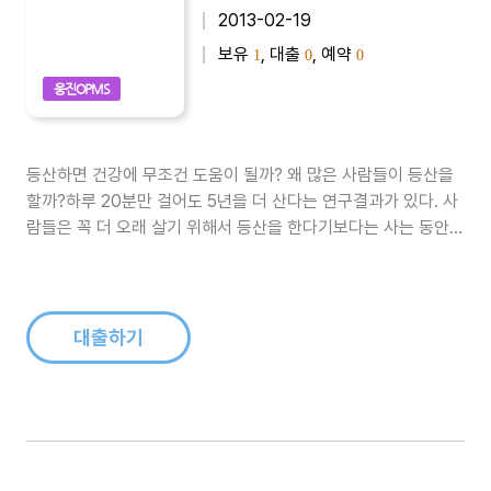
2013-02-19
보유
, 대출
, 예약
1
0
0
웅진OPMS
등산하면 건강에 무조건 도움이 될까? 왜 많은 사람들이 등산을
할까?하루 20분만 걸어도 5년을 더 산다는 연구결과가 있다. 사
람들은 꼭 더 오래 살기 위해서 등산을 한다기보다는 사는 동안
건강을 유지하기 위해서 등산을 하는 측면이 강할 것이다. 실제로
등산은 골격의 성장에 도움을 주고 뼈를 튼튼하게 해주는 최상의
방법인 동시에 ‘만병통치’ 운동으로 알려져 있다.그런데 이 좋은
운동인 등산을..
대출하기