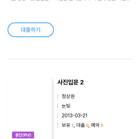
얻을수 있다는 기대감도 높아졌다.거기에 자신들의 짧은 경험을
바탕으로한 다양한 사진 입문서들이 춘추전국시대를 방불케 할
정도로 범람하고 있는게 현실이다. 이러다보니 사진에 입문하는
분들이 어떤 책을 선택하고 ..
대출하기
사진입문 2
정상원
눈빛
2013-03-21
보유
, 대출
, 예약
1
0
0
웅진OPMS