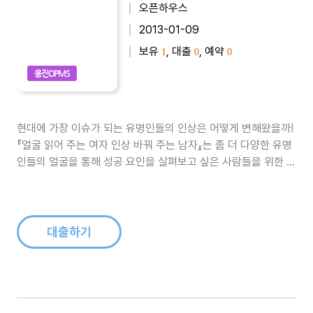
오픈하우스
2013-01-09
보유
, 대출
, 예약
1
0
0
웅진OPMS
현대에 가장 이슈가 되는 유명인들의 인상은 어떻게 변해왔을까!
『얼굴 읽어 주는 여자 인상 바꿔 주는 남자』는 좀 더 다양한 유명
인들의 얼굴을 통해 성공 요인을 살펴보고 싶은 사람들을 위한 책
이다. 이 책은 김수현, 김태희, 싸이, 오바마, 김기덕 등 국내외를
총망라하여 현재 가장 이슈가 되고 있는 유명인 36명의 얼굴을
살펴본다. 인상학적으로 특히 좋게 발달한 얼굴 부위를 기준으로
‘이마와..
대출하기