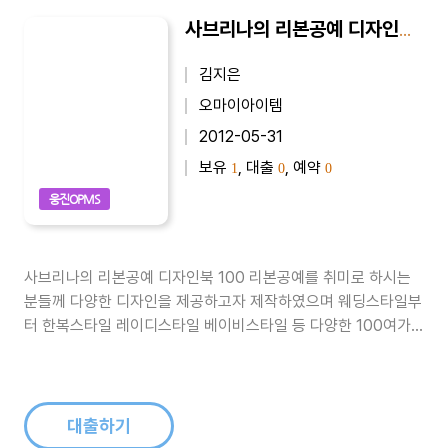
사브리나의 리본공예 디자인북 100
김지은
오마이아이템
2012-05-31
보유
, 대출
, 예약
1
0
0
웅진OPMS
사브리나의 리본공예 디자인북 100 리본공예를 취미로 하시는
분들께 다양한 디자인을 제공하고자 제작하였으며 웨딩스타일부
터 한복스타일 레이디스타일 베이비스타일 등 다양한 100여가
지의 리본이 포함되어있습니다. Part. 1 오월의 신부 웨딩스튜디
오 헤어장식과 결혼식용 헤어장식 브로치 33가지 디자인 Part.
2 레이디 스타일 리본공예 아름다운 아가씨들을 위한 포니테일
과 클립핀 45가지 디자인..
대출하기