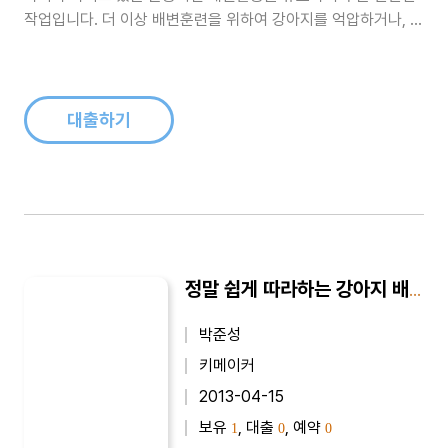
작업입니다. 더 이상 배변훈련을 위하여 강아지를 억압하거나, 신
문지를 넓게 펼쳐놓을 필요가 이제는 없습니다. 그저 강아지를 위
한 공간분리만으로도 어떠한 배변훈련도 가능하며, 이 책에서 알
려드리는 방법을 따라서 정말 손쉽게 배변훈련을 완성할 수 있습
니다. 일상적인 생활 속..
대출하기
정말 쉽게 따라하는 강아지 배변훈련 - 특별구성(종합편)
박준성
키메이커
2013-04-15
보유
, 대출
, 예약
1
0
0