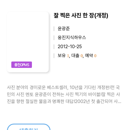
잘 찍은 사진 한 장(개정)
윤광준
웅진지식하우스
2012-10-25
보유
, 대출
, 예약
1
0
0
웅진OPMS
사진 분야의 경이로운 베스트셀러, 10년을 기다린 개정판!전 국
민의 사진 멘토 윤광준이 전하는 사진 찍기의 바이블!잘 찍은 사
진을 향한 절실한 물음과 명쾌한 대답!2002년 첫 출간되어 사진
책으로는 이례적으로 종합 베스트셀러에 오르며 경이로운 기록
을 세운 《잘 찍은 사진 한 장》이 새로운 세대의 독자를 위해 10년
만에 옷을 갈아입었다. 사진을 전면 교체하고, 기술 변화에 발맞
춰 필름 카메..