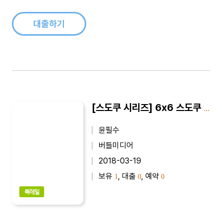
느냐에 따라 반려생활의 행복도는 달라지기 때문입니다.여기 제
가 준비한 짧은 이야..
대출하기
[스도쿠 시리즈] 6x6 스도쿠 SUDOKU 고급 : 겁먹거나 두려워 할 필요 없이 누구나 쉽게 도전 할 수 있는 지능형 게임
윤필수
버들미디어
2018-03-19
보유
, 대출
, 예약
1
0
0
북레일