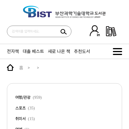
전자책
대출 베스트
새로 나온 책
추천도서
홈
여행/관광
(959)
스포츠
(35)
취미서
(15)