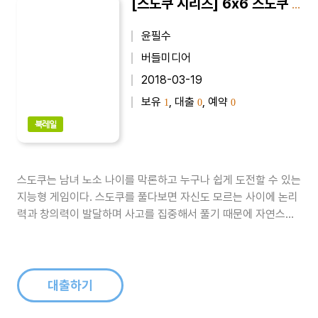
[스도쿠 시리즈] 6x6 스도쿠 SUDOKU 초급 : 겁먹거나 두려워 할 필요 없이 누구나 쉽게 도전 할 수 있는 지능형 게임
윤필수
버들미디어
2018-03-19
보유
, 대출
, 예약
1
0
0
북레일
스도쿠는 남녀 노소 나이를 막론하고 누구나 쉽게 도전할 수 있는
지능형 게임이다. 스도쿠를 풀다보면 자신도 모르는 사이에 논리
력과 창의력이 발달하며 사고를 집중해서 풀기 때문에 자연스럽
게 집중력이 향상된다. 또한 난이도에 따라 점차적으로 두뇌 발달
을 할 수 있어 아주 매력적이다. 이 책은 초급 난이도의 스도쿠 문
제를 151개 수록하였다...
대출하기