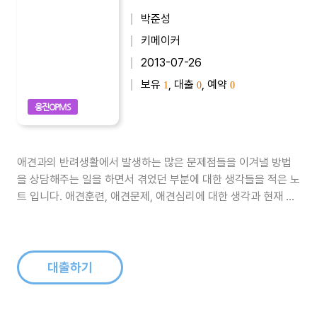
박준성
키메이커
2013-07-26
보유
, 대출
, 예약
1
0
0
웅진OPMS
애견과의 반려생활에서 발생하는 많은 문제점들을 이겨낼 방법
을 상담해주는 일을 하면서 겪었던 부분에 대한 생각들을 적은 노
트 입니다. 애견훈련, 애견문제, 애견심리에 대한 생각과 현재 잘
못 행해지고 있는 수많은 방법들에 대해 고민이 담겨져 있습니다.
애견은 사람과 다른 생활방식을 가진 엄연한 독립된 존재 입니다.
그럼에도 불구하고 애견의 주인이라는 단어를 사용하면서, 애견
의 모든 통제권을 당연..
대출하기