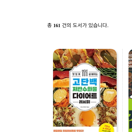
총
건의 도서가 있습니다.
161