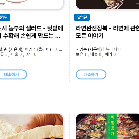
알라딘
알라딘
도시 농부의 샐러드 - 텃밭에
라면완전정복 - 라면에 관
서 수확해 손쉽게 만드는 샐
모든 이야기
러드
화쥔 (지은이), 이영주 (옮긴이)
|
시그마북스
지영준 (지은이)
|
북레시피
보유
, 대출
, 예약
보유
, 대출
, 예약
1
0
0
1
0
0
대출하기
대출하기