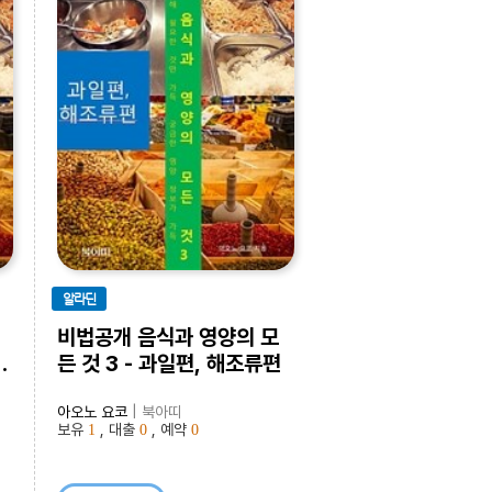
알라딘
비법공개 음식과 영양의 모
든 것 3 - 과일편, 해조류편
아오노 요코
|
북아띠
보유
, 대출
, 예약
1
0
0