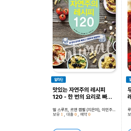
알라딘
맛있는 자연주의 레시피
120 - 한 번의 요리로 빠르
고 간편하게 해결하는
델 스루프, 르앤 캠벨 (지은이), 이민주 (옮긴이)
|
보유
, 대출
, 예약
1
0
0