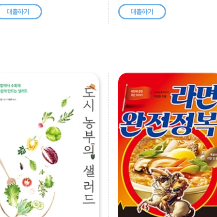
대출하기
대출하기