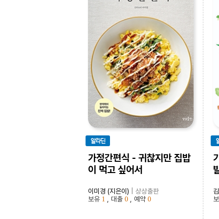
알라딘
가정간편식 - 귀찮지만 집밥
기
이 먹고 싶어서
이미경 (지은이)
|
상상출판
김
보유
, 대출
, 예약
1
0
0