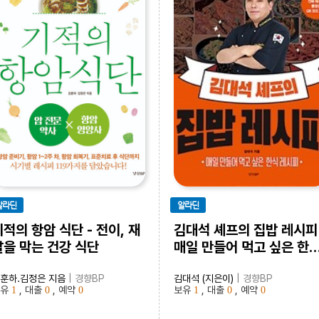
알라딘
알라딘
적의 항암 식단 - 전이, 재
김대석 셰프의 집밥 레시피 
발을 막는 건강 식단
매일 만들어 먹고 싶은 한
레시피
훈하.김정은 지음
|
경향BP
김대석 (지은이)
|
경향BP
보유
, 대출
, 예약
보유
, 대출
, 예약
1
0
0
1
0
0