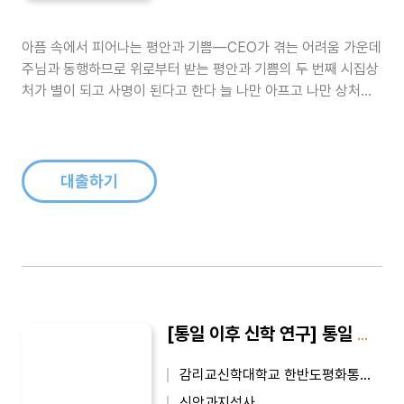
아픔 속에서 피어나는 평안과 기쁨―CEO가 겪는 어려움 가운데
주님과 동행하므로 위로부터 받는 평안과 기쁨의 두 번째 시집상
처가 별이 되고 사명이 된다고 한다 늘 나만 아프고 나만 상처받
고 나만 고단한 것 같았다.그래서 하늘도 많이 보고 사람들을 멀
리도 했다 이것이 인생인가 기대를 접기도 하고 희망이 착오같이
여겨지기도 했다.고독한 시간에 지독히 연약한 모습으로 우리에
게 오신 이를 만났다 그..
대출하기
[통일 이후 신학 연구] 통일 이후 신학 연구 3
감리교신학대학교 한반도평화통일신학연구소
신앙과지성사