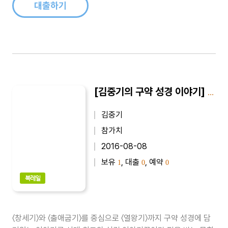
문학이 신학연구에 큰 ..
대출하기
[김중기의 구약 성경 이야기] 김중기의 구약 성경 이야기 1
김중기
참가치
2016-08-08
보유
, 대출
, 예약
1
0
0
북레일
〈창세기〉와 〈출애굽기〉를 중심으로 〈열왕기〉까지 구약 성경에 담