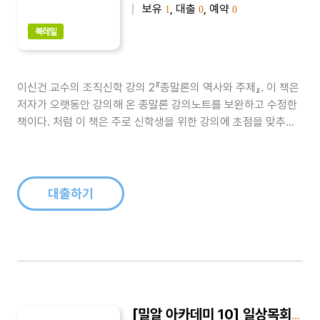
보유
, 대출
, 예약
1
0
0
북레일
이신건 교수의 조직신학 강의 2『종말론의 역사와 주제』. 이 책은
저자가 오랫동안 강의해 온 종말론 강의노트를 보완하고 수정한
책이다. 처럼 이 책은 주로 신학생을 위한 강의에 초점을 맞추었
으며, 기독교가 처음부터 끝까지 얼마나 위대한 희망의 종교였는
지를 역설한다...
대출하기
[밀알 아카데미 10] 일상목회와 신학적 성찰