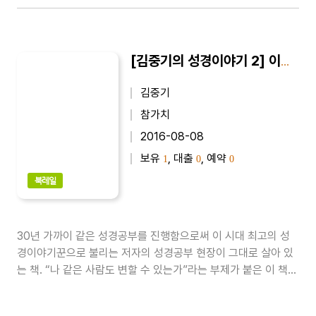
[김중기의 성경이야기 2] 이대로 주저앉을 수는 없다 : 나 같은 사람도 변할 수 있는가
김중기
참가치
2016-08-08
보유
, 대출
, 예약
1
0
0
북레일
30년 가까이 같은 성경공부를 진행함으로써 이 시대 최고의 성
경이야기꾼으로 불리는 저자의 성경공부 현장이 그대로 살아 있
는 책. “나 같은 사람도 변할 수 있는가”라는 부제가 붙은 이 책에
는 “본래 나는 누구인가?”, “새사람 되는 길” 등 저자가 평생 성경
공부를 통해 뽑은 17가지 기독교의 핵심 주제들이 쉽고 재미있게