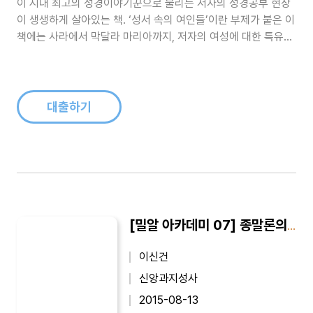
이 시대 최고의 성경이야기꾼으로 불리는 저자의 성경공부 현장
이 생생하게 살아있는 책. ‘성서 속의 여인들’이란 부제가 붙은 이
책에는 사라에서 막달라 마리아까지, 저자의 여성에 대한 특유의
시각과 정에 의해 새롭게 태어난 스물여섯 명의 성경 속 여인들의
이야기가 실려 있다...
대출하기
[밀알 아카데미 07] 종말론의 역사와 주제 : 이신건 교수의 조직신학 강의 2
이신건
신앙과지성사
2015-08-13