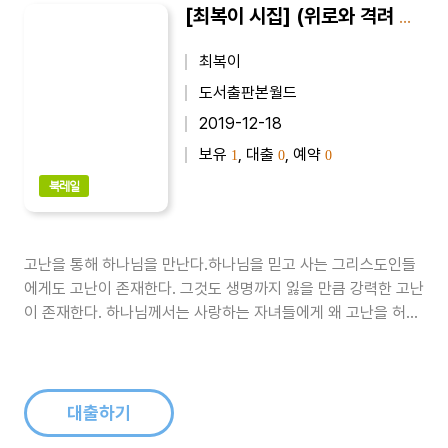
[최복이 시집] (위로와 격려 시) 꽃길이 아니어도 : 최복이 제6시집
최복이
도서출판본월드
2019-12-18
보유
, 대출
, 예약
1
0
0
북레일
고난을 통해 하나님을 만난다.하나님을 믿고 사는 그리스도인들
에게도 고난이 존재한다. 그것도 생명까지 잃을 만큼 강력한 고난
이 존재한다. 하나님께서는 사랑하는 자녀들에게 왜 고난을 허락
하시는 걸까? 고난은 우리 스스로 해결할 수 없는 문제이기에 하
나님을 전심으로 의미할 수밖에 없게 하며 하나님과 내면 깊숙이
만나게 하는 매개체가 된다.경영인으로 겪는 고난과 시련을 통과
하여 승리를 쟁취한 믿음의..
대출하기