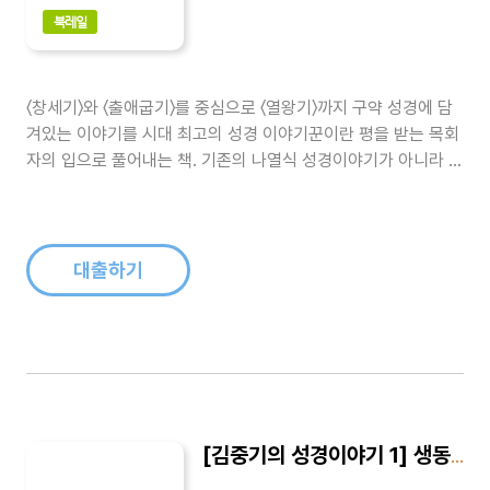
북레일
〈창세기〉와 〈출애굽기〉를 중심으로 〈열왕기〉까지 구약 성경에 담
겨있는 이야기를 시대 최고의 성경 이야기꾼이란 평을 받는 목회
자의 입으로 풀어내는 책. 기존의 나열식 성경이야기가 아니라 목
회자의 이야기와 함께 전개되는 성경이야기 책이다. 나아만 장군
의 신앙과 제사문제, 재물과 자녀를 잃었을 지라도, 인생의 실재
를 솔직하게 말함, 눈물의 예언자 예레미야 등을 수록했다...
대출하기
[김중기의 성경이야기 1] 생동하는 신앙