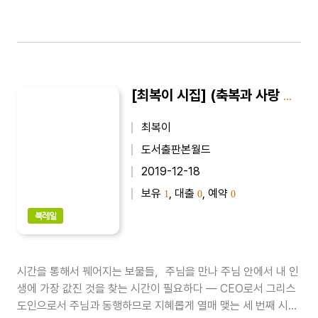
[최복이 시집] (축복과 사랑 시) 때론 시간이 필요하다 : 최복이 제8시집
최복이
도서출판본월드
2019-12-18
보유
, 대출
, 예약
1
0
0
북레일
시간을 통해서 꿰어지는 보물들，주님을 만나 주님 안에서 내 인
생에 가장 값진 것을 찾는 시간이 필요하다 ― CEO로서 그리스
도인으로서 주님과 동행하므로 지혜롭게 열매 맺는 세 번째 시집