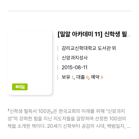
[밀알 아카데미 11] 신학생 필독서 100권
감리교신학대학교 도서관 외
신앙과지성사
2015-08-11
보유
, 대출
, 예약
1
0
0
북레일
『신학생 필독서 100권』은 한국교회의 미래를 위해 ''신앙과지
성''의 강력한 힘을 지닌 지도자들을 갈망하며 선정한 100권의
책을 소개한 책이다. 20세기 신학부터 공감의 시대, 백범일지, 선
인들의 공부법, 이타적 유전자, 철학 이야기 등을 수록하였다...