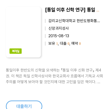
[통일 이후 신학 연구] 통일 이후 신학 연구 4
감리교신학대학교 한반도평화통일신학연구소
신앙과지성사
2015-08-13
보유
, 대출
, 예약
1
0
0
북레일
통일이후 한반도의 신학을 모색하는 『통일 이후 신화 연구』 제4
권. 이 책은 독일 신학사상사와 한국교회사 흐름에서 기독교 사회
주의를 어떻게 보아야 할 것인지에 대한 고민을 담은 책이다. 특
히 이번 호에는 탈북민으로 감신대 대학원을 졸업하고 서울에서
탈북민 교회를 설립·담임하고 있는 강철호 목사의 논문과 감신대
대학원 석사과정 박예영 전도사의 신앙고백문 등을 수록하였다...
대출하기