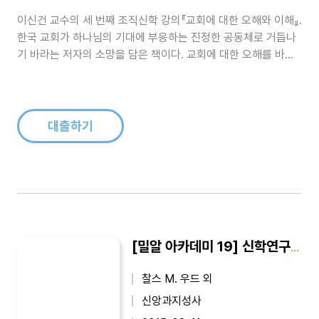
이신건 교수의 세 번째 조직신학 강의『교회에 대한 오해와 이해』.
한국 교회가 하나님의 기대에 부응하는 진정한 공동체로 거듭나
기 바라는 저자의 소망을 담은 책이다. 교회에 대한 오해를 바로
잡고, '성도의 교제'에 대한 기원과 의미, 교회의 표지와 속성, 임
무 등을 살펴본다. 부록으로 바르트, 본회퍼, 몰트만 등 교회에 관
한 신학자들의 글을 수록하였다...
대출하기
[밀알 아카데미 19] 신학연구 어떻게 할 것인가
찰스 M. 우드 외
신앙과지성사