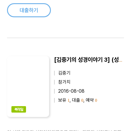
설명되어 있어 기독교인은 물론 일반인의 기독교 이해에도 큰 도
움을 준다...
대출하기
[김중기의 성경이야기 3] (성서 속의 여인들) 여성에게 일어난 신앙사건
김중기
참가치
2016-08-08
보유
, 대출
, 예약
1
0
0
북레일