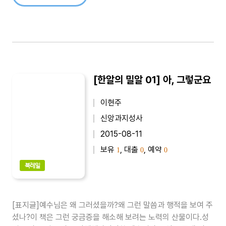
[한알의 밀알 01] 아, 그렇군요
이현주
신앙과지성사
2015-08-11
보유
, 대출
, 예약
1
0
0
북레일
[표지글]예수님은 왜 그러셨을까?왜 그런 말씀과 행적을 보여 주
셨나?이 책은 그런 궁금증을 해소해 보려는 노력의 산물이다.성