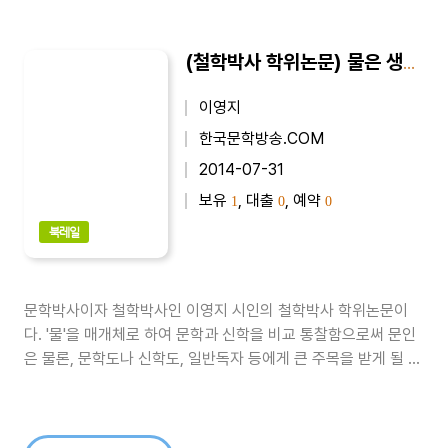
(철학박사 학위논문) 물은 생명이다의 문학과 신학의 비교 : 사랑의 U리듬을 중심으로
이영지
한국문학방송.COM
2014-07-31
보유
, 대출
, 예약
1
0
0
북레일
문학박사이자 철학박사인 이영지 시인의 철학박사 학위논문이
다. '물'을 매개체로 하여 문학과 신학을 비교 통찰함으로써 문인
은 물론, 문학도나 신학도, 일반독자 등에게 큰 주목을 받게 될 것
으로 판단된다.이 책 내용은 다른 사람을 존경하고 사랑하는 일로
예수님의 사랑실천사항이며 문학에서도 경외사상과 관련한 주제
다. 문학과 신학은 별개가 아니라 그 긴밀성이 대단하다. 오히려