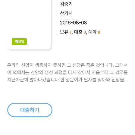
김중기
참가치
2016-08-08
보유
, 대출
, 예약
1
0
0
북레일
우리의 신앙이 생동하지 못하면 그 신앙은 죽은 것입니다. 그래서
이 책에서는 신앙의 생성 과정을 다시 찾아서 처음부터 그 경로를
치근차근히 밟아나갔습니다 한 젊은이가 필자를 찾아와 신앙을
갖기 위해 상담했던 사례를 통해 스스로 감동받았던 체험을 그대
로 담아보았습니다.따라서 이 책의 첫 장, 「생동하는 신앙」은 ‘믿
음을 가지려면’이라는 주제 아래 믿음을 갖기 위해 전제되어야 할
것을 먼저 생각..
대출하기