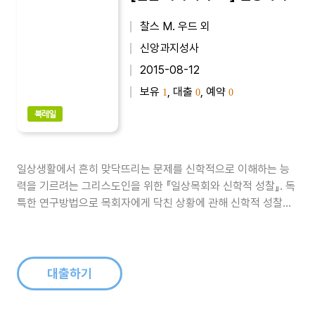
찰스 M. 우드 외
신앙과지성사
2015-08-12
보유
, 대출
, 예약
1
0
0
북레일
일상생활에서 흔히 맞닥뜨리는 문제를 신학적으로 이해하는 능
력을 기르려는 그리스도인을 위한 『일상목회와 신학적 성찰』. 독
특한 연구방법으로 목회자에게 닥친 상황에 관해 신학적 성찰을
시도하고 있다. 세심하게 주의를 기울여 만든 다양한 사례연구를
통해 목회준비에 도움을 건넨다. 목회인격과 목회실천이 서로의
형성에 영향을 준다는 것을 보여주고 있다...
대출하기