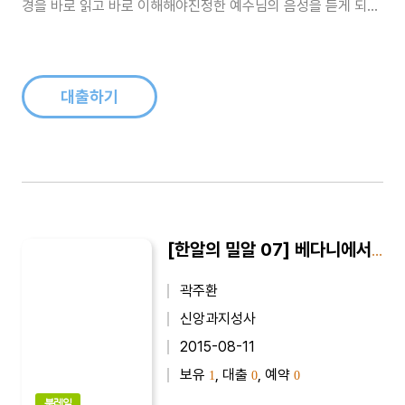
경을 바로 읽고 바로 이해해야진정한 예수님의 음성을 듣게 되고
말씀대로 살아 가고자 힘쓰는 크리스천이 될 수 있다...
대출하기
[한알의 밀알 07] 베다니에서 생긴 일
곽주환
신앙과지성사
2015-08-11
보유
, 대출
, 예약
1
0
0
북레일