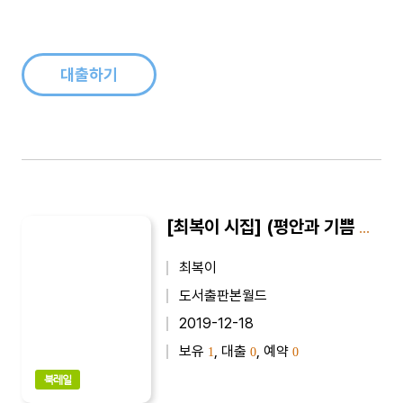
늘 조급증이 있다. 빨리 보다 멀리라고 외치면서 정작 삶은 늘 조
바심이다. 여유가 없다 느긋한 여행처럼 살고 싶지만 늘 현실은
핑계거리를 준다 더 많이 보고 더 많이 느끼고 더 많이 배우며 살
고 싶다，그리고 더..
대출하기
[최복이 시집] (평안과 기쁨 시) 아직도 만지면 아픕니다 : 최복이 제7시집
최복이
도서출판본월드
2019-12-18
보유
, 대출
, 예약
1
0
0
북레일