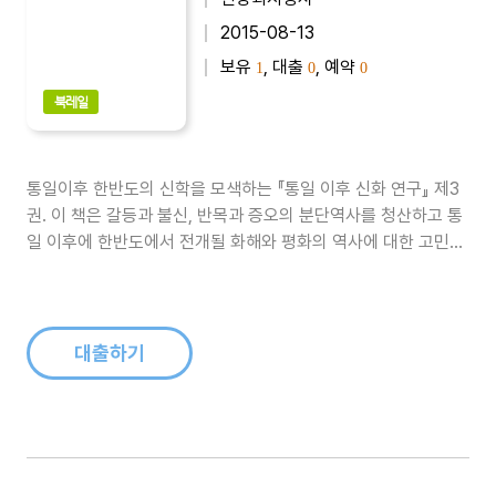
2015-08-13
보유
, 대출
, 예약
1
0
0
북레일
통일이후 한반도의 신학을 모색하는 『통일 이후 신화 연구』 제3
권. 이 책은 갈등과 불신, 반목과 증오의 분단역사를 청산하고 통
일 이후에 한반도에서 전개될 화해와 평화의 역사에 대한 고민을
담고 있다. 여섯 편의 글들을 통해 통일을 위한 신학적 기반이 무
엇인지 구체적으로 살펴본다...
대출하기