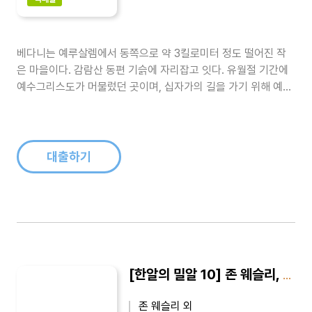
베다니는 예루살렘에서 동쪽으로 약 3킬로미터 정도 떨어진 작
은 마을이다. 감람산 동편 기슭에 자리잡고 잇다. 유월절 기간에
예수그리스도가 머물렀던 곳이며, 십자가의 길을 가기 위해 예루
살렘에 입성할 때도 거쳐간 곳이다. 죽었던 나사로를 살린 곳이기
도 하며 제자들을 데리고 베다니 앞으로 나가서 그들에게 축복한
곳이요, 그들을 떠나 하늘로 승천한 곳이기도 하다. 『베다니에서
생긴 일』의 저자는 ..
대출하기
[한알의 밀알 10] 존 웨슬리, 나의 삶이 되다
존 웨슬리 외