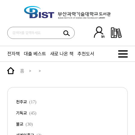
전자책
대출 베스트
새로 나온 책
추천도서
홈
천주교
(17)
기독교
(45)
불교
(30)