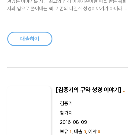
겨있는 이야기를 시대 최고의 성경 이야기꾼이란 평을 받는 목회
자의 입으로 풀어내는 책. 기존의 나열식 성경이야기가 아니라 목
회자의 이야기와 함께 전개되는 성경이야기 책이다. 나아만 장군
의 신앙과 제사문제, 재물과 자녀를 잃었을 지라도, 인생의 실재
를 솔직하게 말함, 눈물의 예언자 예레미야 등을 수록했다...
대출하기
[김중기의 구약 성경 이야기] 김중기의 구약 성경 이야기 2
김중기
참가치
2016-08-09
보유
, 대출
, 예약
1
0
0